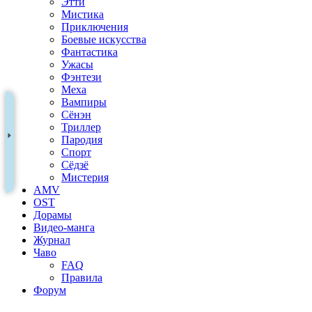
Этти
Мистика
Приключения
Боевые искусства
Фантастика
Ужасы
Фэнтези
Меха
Вампиры
Сёнэн
Триллер
Пародия
Спорт
Сёдзё
Мистерия
AMV
OST
Дорамы
Видео-манга
Журнал
Чаво
FAQ
Правила
Форум