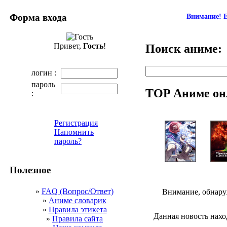
Форма входа
Внимание! Е
Привет,
Гость
!
Поиск аниме:
логин :
пароль
TOP Аниме он
:
Регистрация
Напомнить
пароль?
Полезное
»
FAQ (Вопрос/Ответ)
Внимание, обнар
»
Аниме словарик
»
Правила этикета
Данная новость нахо
»
Правила сайта