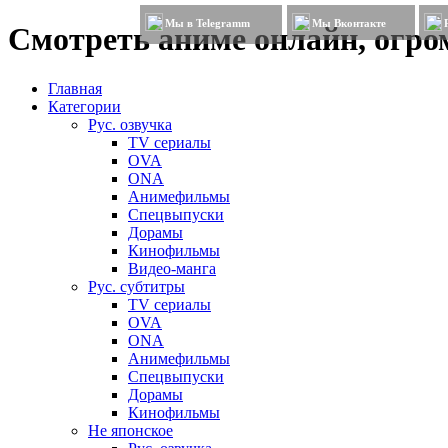
Мы в Telegramm
Мы Вконтакте
Смотреть аниме онлайн, огром
Главная
Категории
Рус. озвучка
TV сериалы
OVA
ONA
Анимефильмы
Спецвыпуски
Дорамы
Кинофильмы
Видео-манга
Рус. субтитры
TV сериалы
OVA
ONA
Анимефильмы
Спецвыпуски
Дорамы
Кинофильмы
Не японское