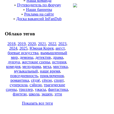
»
Наша команда
»
Путеводитель по форуму
»
Наши баннеры
»
Реклама на сайте
»
Доска вакансий InFanDub
Облако тегов
2018
,
2019
,
2020
,
2021
,
2022
,
2023
,
2024
,
2025
,
Южная Корея
,
ангст
,
боевые искусства
,
вымышленный
мир
,
демоны
,
детектив
,
драма
,
дунхуа
,
жестокие сцены
,
история
,
комедия
,
мелодрама
,
меха
,
мистика
,
музыкальный
,
наше время
,
повседневность
,
приключения
,
романтика
,
сёдзё
,
сёнэн
,
спорт
,
суперсила
,
сэйнэн
,
трагические
сцены
,
триллер
,
ужасы
,
фантастика
,
фэнтези
,
школа
,
экшен
,
этти
Показать все теги