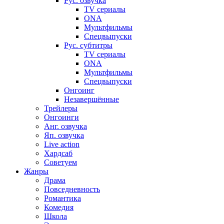
Рус. озвучка
TV сериалы
ONA
Мультфильмы
Спецвыпуски
Рус. субтитры
TV сериалы
ONA
Мультфильмы
Спецвыпуски
Онгоинг
Незавершённые
Трейлеры
Онгоинги
Анг. озвучка
Яп. озвучка
Live action
Хардсаб
Советуем
Жанры
Драма
Повседневность
Романтика
Комедия
Школа