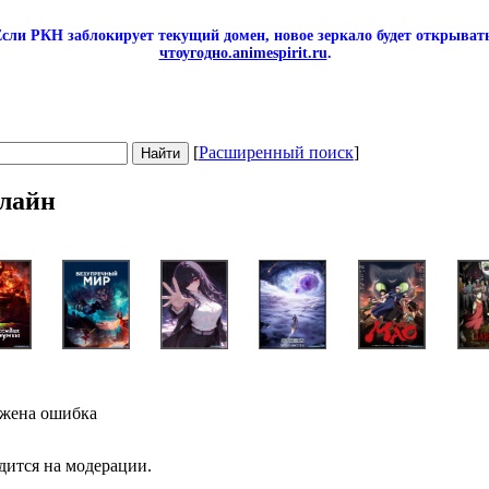
сли РКН заблокирует текущий домен, новое зеркало будет открывать
чтоугодно.animespirit.ru
.
[
Расширенный поиск
]
лайн
ужена ошибка
дится на модерации.