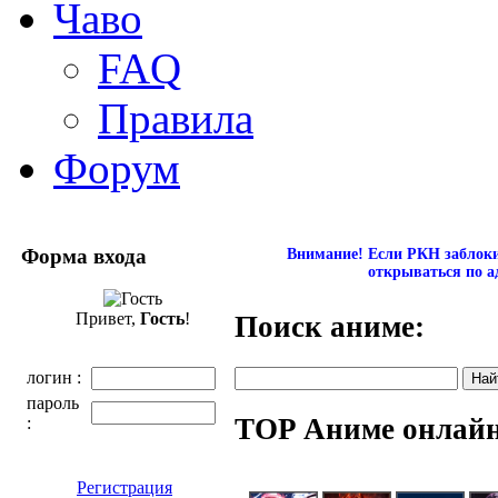
Чаво
FAQ
Правила
Форум
Форма входа
Внимание! Если РКН заблокир
открываться по а
Привет,
Гость
!
Поиск аниме:
логин :
пароль
TOP Аниме онлай
:
Регистрация