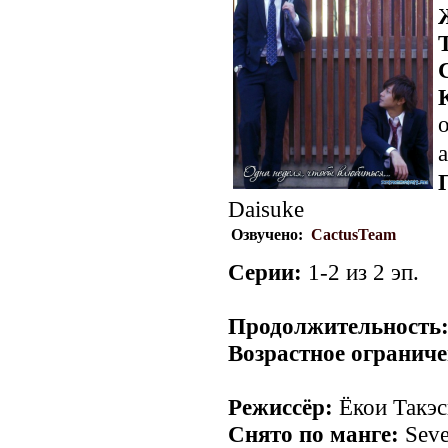
о
a
Daisuke
Озвучено:
CactusTeam
Серии:
1-2 из 2 эп.
Продолжительность
Возрастное ограниче
Режиссёр:
Ёкои Такэс
Снято по манге:
Seve