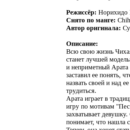
Режиссёр:
Норихидо К
Снято по манге:
Chih
Автор оригинала:
Су
Описание:
Всю свою жизнь Чихая
станет лучшей модел
и неприметный Арата –
заставил ее понять, ч
назвать своей и над 
трудиться.
Арата играет в трад
игру по мотивам "Песе
захватывает девушку.
понимает, что нашла с
Теперь она хочет ста