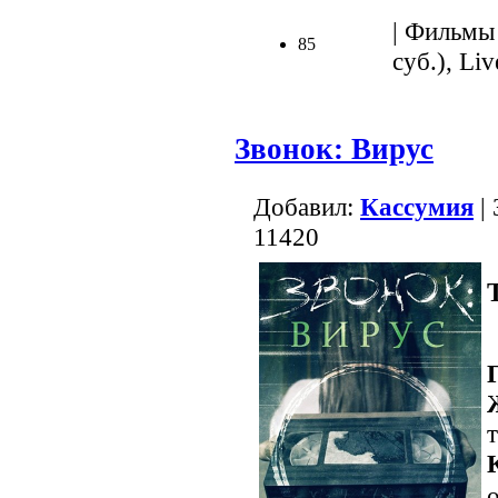
| Фильмы 
85
суб.), Liv
Звонок: Вирус
Добавил:
Кассумия
| 
11420
о