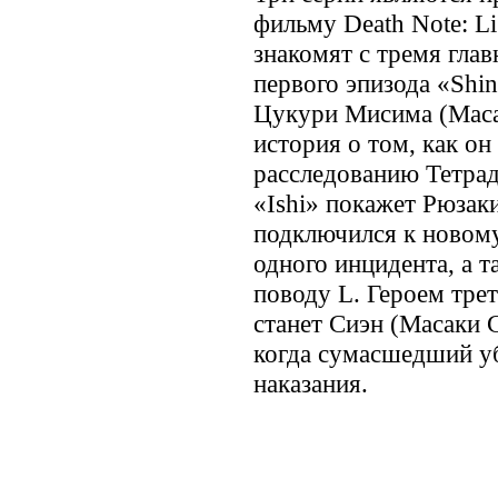
фильму Death Note: L
знакомят с тремя гла
первого эпизода «Shin
Цукури Мисима (Маса
история о том, как он
расследованию Тетрад
«Ishi» покажет Рюзак
подключился к новому
одного инцидента, а т
поводу L. Героем тре
станет Сиэн (Масаки С
когда сумасшедший уб
наказания.