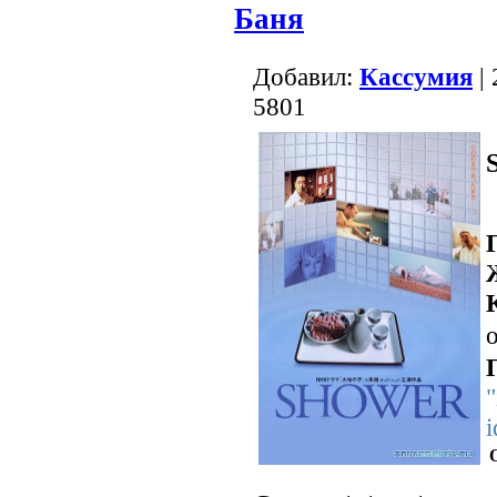
Баня
Добавил:
Кассумия
| 
5801
о
"