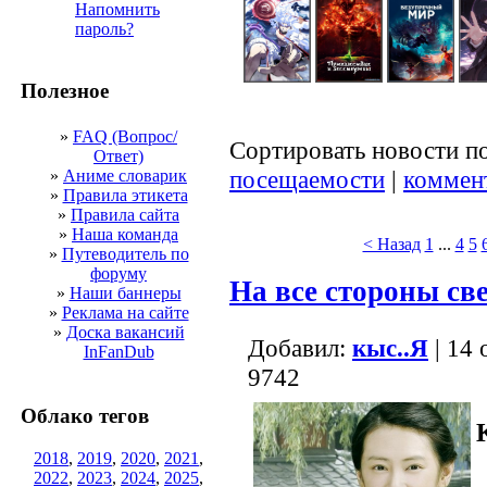
Напомнить
пароль?
Полезное
»
FAQ (Вопрос/
Сортировать новости п
Ответ)
посещаемости
|
коммен
»
Аниме словарик
»
Правила этикета
»
Правила сайта
»
Наша команда
< Назад
1
...
4
5
»
Путеводитель по
форуму
На все стороны св
»
Наши баннеры
»
Реклама на сайте
»
Доска вакансий
Добавил:
кыс..Я
| 14 
InFanDub
9742
Облако тегов
2018
,
2019
,
2020
,
2021
,
2022
,
2023
,
2024
,
2025
,