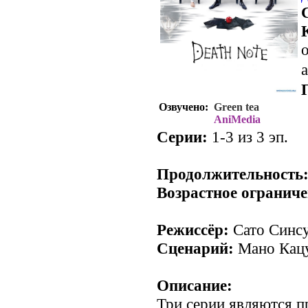
о
a
Озвучено:
Green tea
AniMedia
Серии:
1-3 из 3 эп.
Продолжительность
Возрастное ограниче
Режиссёр:
Сато Синс
Сценарий:
Мано Кац
Описание:
Три серии являются п