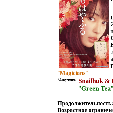
о
a
"
Magicians
"
Озвучено:
Snailhuk
&
"
Green Tea
Продолжительность
Возрастное ограниче