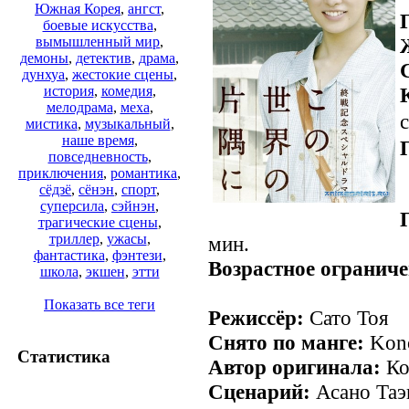
Южная Корея
,
ангст
,
боевые искусства
,
вымышленный мир
,
демоны
,
детектив
,
драма
,
дунхуа
,
жестокие сцены
,
история
,
комедия
,
мелодрама
,
меха
,
с
мистика
,
музыкальный
,
наше время
,
повседневность
,
приключения
,
романтика
,
сёдзё
,
сёнэн
,
спорт
,
суперсила
,
сэйнэн
,
трагические сцены
,
триллер
,
ужасы
,
мин.
фантастика
,
фэнтези
,
Возрастное ограниче
школа
,
экшен
,
этти
Показать все теги
Режиссёр:
Сато Тоя
Снято по манге:
Kono
Статистика
Автор оригинала:
Ко
Сценарий:
Асано Таэ