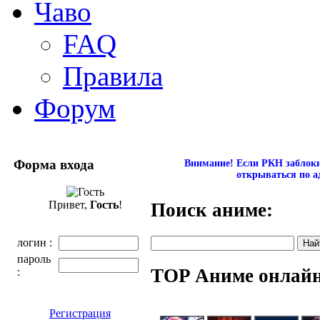
Чаво
FAQ
Правила
Форум
Форма входа
Внимание! Если РКН заблокир
открываться по а
Привет,
Гость
!
Поиск аниме:
логин :
пароль
TOP Аниме онлай
:
Регистрация