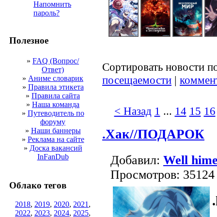
Напомнить
пароль?
Полезное
»
FAQ (Вопрос/
Сортировать новости п
Ответ)
посещаемости
|
коммен
»
Аниме словарик
»
Правила этикета
»
Правила сайта
»
Наша команда
< Назад
1
...
14
15
16
»
Путеводитель по
форуму
»
Наши баннеры
.Хак//ПОДАРОК
»
Реклама на сайте
»
Доска вакансий
InFanDub
Добавил:
Well him
Просмотров: 35124
Облако тегов
2018
,
2019
,
2020
,
2021
,
2022
,
2023
,
2024
,
2025
,