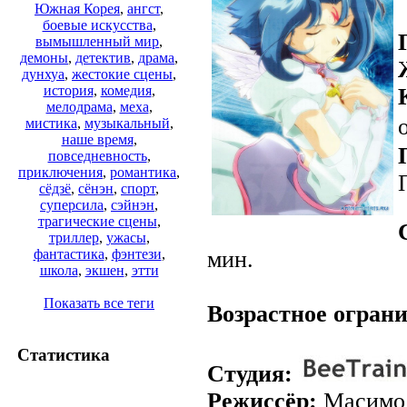
Южная Корея
,
ангст
,
боевые искусства
,
вымышленный мир
,
демоны
,
детектив
,
драма
,
дунхуа
,
жестокие сцены
,
история
,
комедия
,
мелодрама
,
меха
,
мистика
,
музыкальный
,
наше время
,
повседневность
,
приключения
,
романтика
,
сёдзё
,
сёнэн
,
спорт
,
суперсила
,
сэйнэн
,
трагические сцены
,
триллер
,
ужасы
,
мин.
фантастика
,
фэнтези
,
школа
,
экшен
,
этти
Показать все теги
Возрастное огран
Статистика
Студия:
Режиссёр:
Масимо