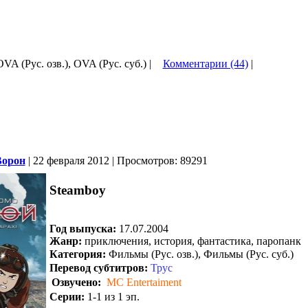
OVA (Рус. озв.), OVA (Рус. суб.) |
Комментарии (44)
|
Ворон
| 22 февраля 2012 | Просмотров: 89291
Steamboy
Год выпуска:
17.07.2004
Жанр:
приключения, история, фантастика, паропанк
Категория:
Фильмы (Рус. озв.), Фильмы (Рус. суб.)
Перевод субтитров:
Трус
Озвучено:
MC Entertaiment
Серии:
1-1 из 1 эп.