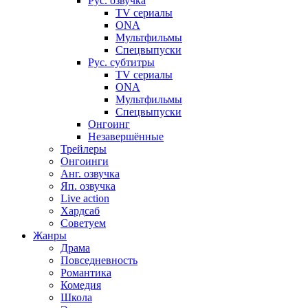
Рус. озвучка
TV сериалы
ONA
Мультфильмы
Спецвыпуски
Рус. субтитры
TV сериалы
ONA
Мультфильмы
Спецвыпуски
Онгоинг
Незавершённые
Трейлеры
Онгоинги
Анг. озвучка
Яп. озвучка
Live action
Хардсаб
Советуем
Жанры
Драма
Повседневность
Романтика
Комедия
Школа