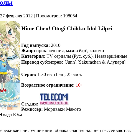
долы
 27 февраля 2012 | Просмотров: 198054
Hime Chen! Otogi Chikku Idol Lilpri
Год выпуска:
2010
Жанр:
приключения, махо-сёдзё, кодомо
Категория:
TV сериалы (Рус. суб.), Незавершённые
Перевод субтитров:
[Junn],[Sakurachan & Алукард]
Серии:
1-30 из 51 эп., 25 мин.
Возрастное ограничение:
10+
Студия:
Режиссёр:
Мориваки Макото
Ямада Юка
ереживает не лучшие дни: облака счастья над ней рассеиваются,