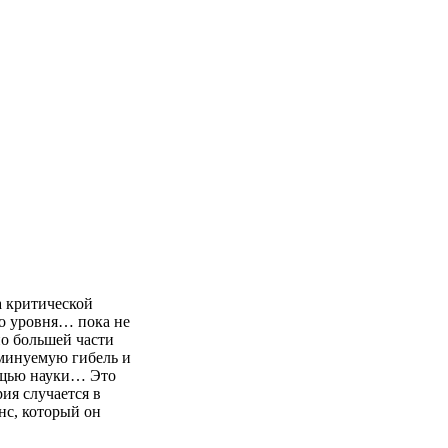
а критической
го уровня… пока не
по большей части
минуемую гибель и
ощью науки… Это
ия случается в
нс, который он