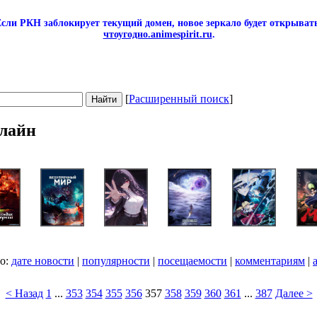
сли РКН заблокирует текущий домен, новое зеркало будет открывать
чтоугодно.animespirit.ru
.
[
Расширенный поиск
]
лайн
по:
дате новости
|
популярности
|
посещаемости
|
комментариям
|
< Назад
1
...
353
354
355
356
357
358
359
360
361
...
387
Далее >