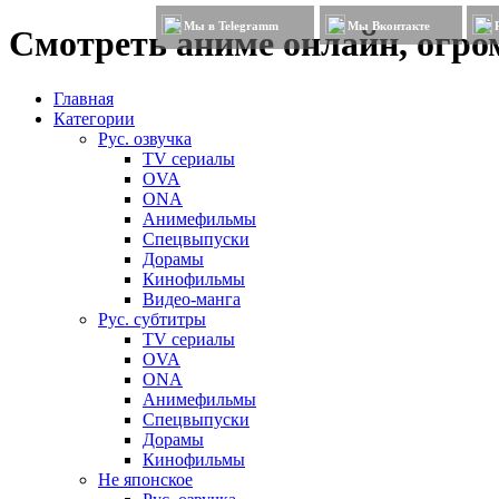
Мы в Telegramm
Мы Вконтакте
Смотреть аниме онлайн, огром
Главная
Категории
Рус. озвучка
TV сериалы
OVA
ONA
Анимефильмы
Спецвыпуски
Дорамы
Кинофильмы
Видео-манга
Рус. субтитры
TV сериалы
OVA
ONA
Анимефильмы
Спецвыпуски
Дорамы
Кинофильмы
Не японское