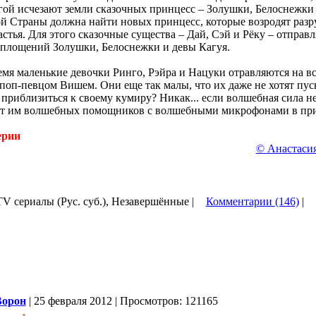
ругой исчезают земли сказочных принцесс – Золушки, Белоснежки
й Страны должна найти новых принцесс, которые возродят раз
астья. Для этого сказочные существа – Дай, Сэй и Рёку – отправ
оплощений Золушки, Белоснежки и девы Кагуя.
ремя маленькие девочки Ринго, Рэйра и Нацуки отравляются на в
оп-певцом Вишем. Они еще так малы, что их даже не хотят пус
 приблизиться к своему кумиру? Никак... если волшебная сила не
аст им волшебных помощников с волшебными микрофонами в при
ерии
© Анастасия
 TV сериалы (Рус. суб.), Незавершённые |
Комментарии (146)
|
Ворон
| 25 февраля 2012 | Просмотров: 121165