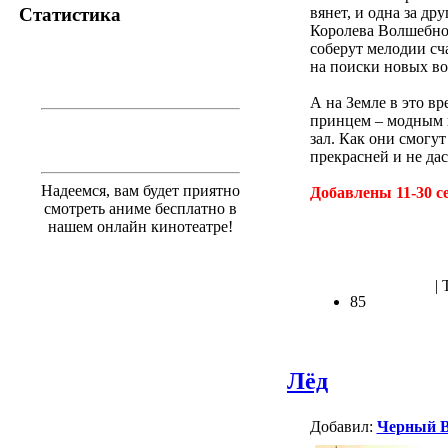
вянет, и одна за д
Статистика
Королева Волшебно
соберут мелодии сч
на поиски новых в
А на Земле в это в
принцем – модным п
зал. Как они смогут
прекрасней и не д
Надеемся, вам будет приятно
Добавлены 11-30 с
смотреть аниме бесплатно в
нашем онлайн кинотеатре!
|
85
Лёд
Добавил:
Черный 