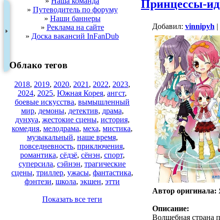
»
Наша команда
Принцессы-и
»
Путеводитель по форуму
»
Наши баннеры
Добавил:
vinnipyh
|
»
Реклама на сайте
»
Доска вакансий InFanDub
Облако тегов
2018
,
2019
,
2020
,
2021
,
2022
,
2023
,
2024
,
2025
,
Южная Корея
,
ангст
,
боевые искусства
,
вымышленный
мир
,
демоны
,
детектив
,
драма
,
дунхуа
,
жестокие сцены
,
история
,
комедия
,
мелодрама
,
меха
,
мистика
,
музыкальный
,
наше время
,
повседневность
,
приключения
,
романтика
,
сёдзё
,
сёнэн
,
спорт
,
суперсила
,
сэйнэн
,
трагические
сцены
,
триллер
,
ужасы
,
фантастика
,
фэнтези
,
школа
,
экшен
,
этти
Автор оригинала:
Показать все теги
Описание:
Волшебная страна п