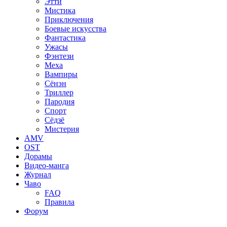
Этти
Мистика
Приключения
Боевые искусства
Фантастика
Ужасы
Фэнтези
Меха
Вампиры
Сёнэн
Триллер
Пародия
Спорт
Сёдзё
Мистерия
AMV
OST
Дорамы
Видео-манга
Журнал
Чаво
FAQ
Правила
Форум