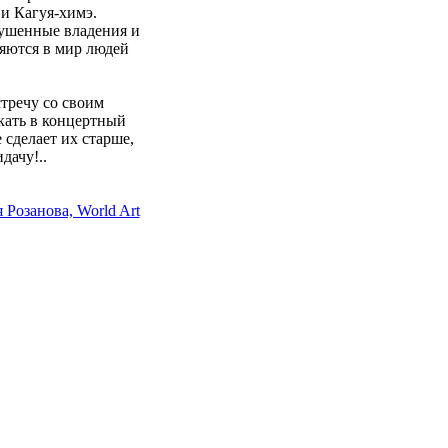
 и Кагуя-химэ.
рушенные владения и
ляются в мир людей
стречу со своим
кать в концертный
 сделает их старше,
дачу!..
 Розанова, World Art