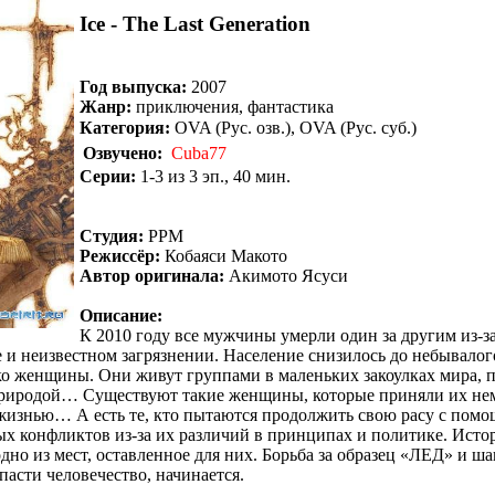
Ice - The Last Generation
Год выпуска:
2007
Жанр:
приключения, фантастика
Категория:
OVA (Рус. озв.), OVA (Рус. суб.)
Озвучено:
Cuba77
Серии:
1-3 из 3 эп., 40 мин.
Студия:
PPM
Режиссёр:
Кобаяси Макото
Автор оригинала:
Акимото Ясуси
Описание:
К 2010 году все мужчины умерли один за другим из-з
 и неизвестном загрязнении. Население снизилось до небывало
ко женщины. Они живут группами в маленьких закоулках мира, 
риродой… Существуют такие женщины, которые приняли их не
 жизнью… А есть те, кто пытаются продолжить свою расу с пом
х конфликтов из-за их различий в принципах и политике. Истор
дно из мест, оставленное для них. Борьба за образец «ЛЕД» и ша
пасти человечество, начинается.