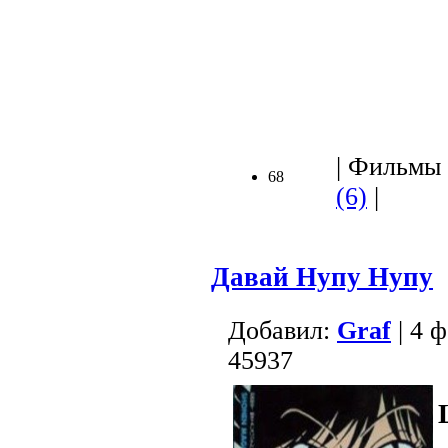
| Фильмы (
68
(6)
|
Давай Нупу Нупу
Добавил:
Graf
| 4 
45937