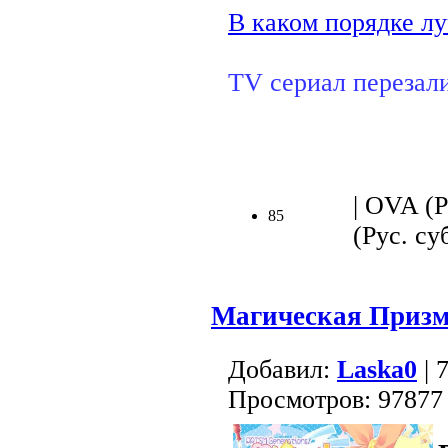
В каком порядке лу
TV сериал перезал
| OVA (Р
85
(Рус. суб
Магическая Призм
Добавил:
Lаska0
| 
Просмотров: 97877