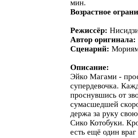
мин.
Возрастное огран
Режиссёр:
Нисидзи
Автор оригинала:
Сценарий:
Мориям
Описание:
Эйко Магами - про
супердевочка. Кажд
проснувшись от зво
сумасшедшей скоро
держа за руку сво
Сико Котобуки. Кр
есть ещё один враг 