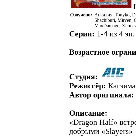
Озвучено:
Анталия, Tonyko, Daj
Shachiburi, Mirven, 
MaxDamage, Хенеси,
Серии:
1-4 из 4 эп.
Возрастное огран
Студия:
Режиссёр:
Кагэяма
Автор оригинала:
Описание:
«Dragon Half» встр
добрыми «Slayers» 