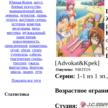
Южная Корея
,
ангст
,
боевые искусства
,
вымышленный мир
,
демоны
,
детектив
,
драма
,
дунхуа
,
жестокие сцены
,
история
,
комедия
,
мелодрама
,
меха
,
мистика
,
музыкальный
,
наше время
,
повседневность
,
приключения
,
романтика
,
сёдзё
,
сёнэн
,
спорт
,
суперсила
,
сэйнэн
,
трагические сцены
,
[Advokat&Kpek]
триллер
,
ужасы
,
фантастика
,
фэнтези
,
Озвучено:
NIKITOS
школа
,
экшен
,
этти
Серии:
1-1 из 1 эп.
Показать все теги
Возрастное огран
Статистика
Студия: