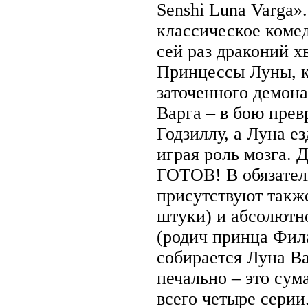
Senshi Luna Varga»
классическое комед
сей раз драконий х
Принцессы Луны, к
заточенного демона
Варга – в бою прев
Годзиллу, а Луна ез
играя роль мозга. 
ГОТОВ! В обязател
присутствуют такж
штуки) и абсолютн
(родич принца Фила
собирается Луна В
печально – это сум
всего четыре серии