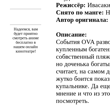
Режиссёр:
Ивасаки
Снято по манге:
Ha
Автор оригинала:
Надеемся, вам
Описание:
будет приятно
смотреть аниме
События OVA разво
бесплатно в
нашем онлайн
купленным богатен
кинотеатре!
собвственный пляж,
но доченька богаты
считает, на самом д
жутко боится показ
купальнике. Да еще
мнение и что из эт
посмотреть.