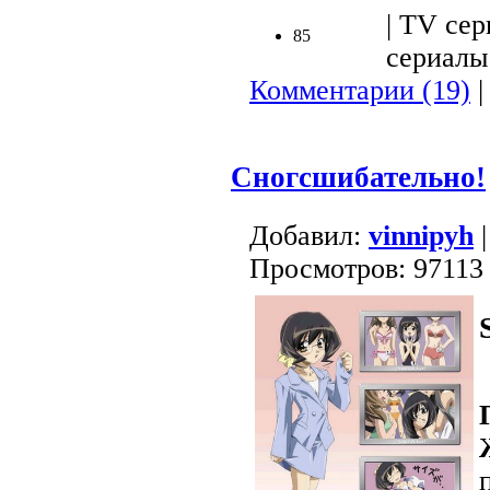
| TV сер
85
сериалы 
Комментарии (19)
|
Сногсшибательно!
Добавил:
vinnipyh
|
Просмотров: 97113