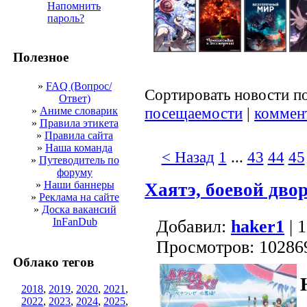
Напомнить
пароль?
Полезное
»
FAQ (Вопрос/
Сортировать новости п
Ответ)
посещаемости
|
коммен
»
Аниме словарик
»
Правила этикета
»
Правила сайта
»
Наша команда
< Назад
1
...
43
44
45
»
Путеводитель по
форуму
»
Наши баннеры
Хаятэ, боевой дв
»
Реклама на сайте
»
Доска вакансий
InFanDub
Добавил:
haker1
| 1
Просмотров: 10286
Облако тегов
2018
,
2019
,
2020
,
2021
,
2022
,
2023
,
2024
,
2025
,