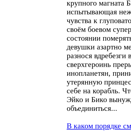
крупного магната Б
испытывающая неж
чувства к глуповат
своём боевом супе
состоянии померять
девушки азартно ме
разнося вдребезги 
сверхгероинь прер
инопланетян, прин
утерянную принцес
себе на корабль. Ч
Эйко и Бико вынуж
объединиться...
В каком порядке см