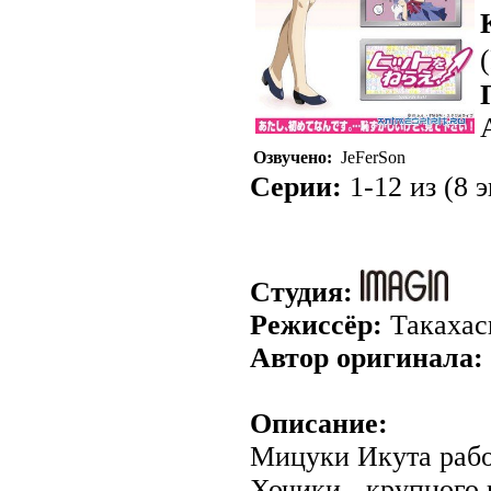
Озвучено:
JeFerSon
Серии:
1-12 из (8 э
Студия:
Режиссёр:
Такахас
Автор оригинала:
Описание:
Мицуки Икута рабо
Хочики - крупного