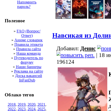
Напомнить
пароль?
Полезное
»
FAQ (Вопрос/
Навсикая из Доли
Ответ)
»
Аниме словарик
»
Правила этикета
Добавил:
Денис
»
Правила сайта
»
Наша команда
| 18 и
»
Путеводитель по
196124
форуму
»
Наши баннеры
»
Реклама на сайте
»
Доска вакансий
InFanDub
Облако тегов
2018
,
2019
,
2020
,
2021
,
2022
,
2023
,
2024
,
2025
,