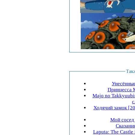
Так
Унесённые
Принцесса М
Majo no Takkyuubin
Ходячий замок [200
Мой сосед 
Сказания
Laputa: The Castle