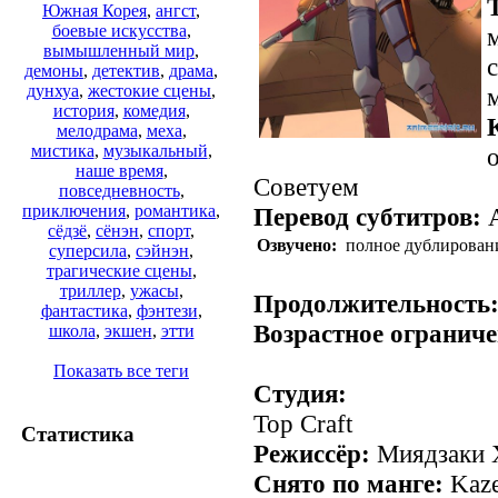
Южная Корея
,
ангст
,
боевые искусства
,
вымышленный мир
,
демоны
,
детектив
,
драма
,
дунхуа
,
жестокие сцены
,
история
,
комедия
,
мелодрама
,
меха
,
мистика
,
музыкальный
,
о
наше время
,
Советуем
повседневность
,
приключения
,
романтика
,
Перевод субтитров:
A
сёдзё
,
сёнэн
,
спорт
,
Озвучено:
полное дублирован
суперсила
,
сэйнэн
,
.
трагические сцены
,
триллер
,
ужасы
,
Продолжительность
фантастика
,
фэнтези
,
Возрастное ограниче
школа
,
экшен
,
этти
Показать все теги
Студия:
Top Craft
Статистика
Режиссёр:
Миядзаки 
Снято по манге:
Kaze