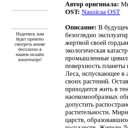
Автор оригинала:
Ми
OST:
Nausicaa OST
Описание:
В будущем
безоглядно эксплуати
Надеемся, вам
будет приятно
жертвой своей гордын
смотреть аниме
экологическая катаст
бесплатно в
нашем онлайн
промышленные цивилиз
кинотеатре!
поверхность планеты 
Леса, испускающее в
своих растений. Ост
приходится жить в те
насекомообразных оби
допустить распостран
растительности. Мирн
царств, образовавших
государств. Жители 