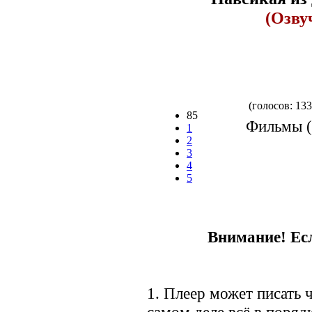
(Озву
(голосов: 133
85
Фильмы (
1
2
3
4
5
Внимание! Есл
1. Плеер может писать ч