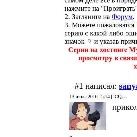
самом деле всё в порядк
нажмите на "Проиграть"
2. Загляните на
Форум
.
3. Можете пожаловатся
серию с какой-либо оши
значок
и указав прич
Серии на хостинге M
просмотру в связи
х
#1 написал:
sany
13 июля 2016 15:14 | ICQ: --
прико