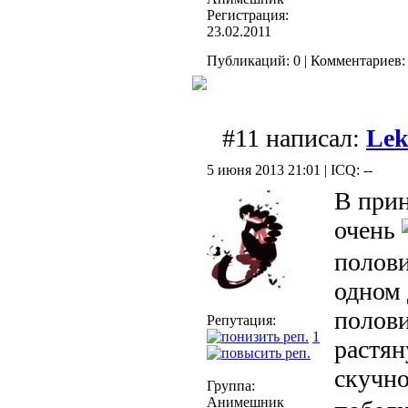
Регистрация:
23.02.2011
Публикаций: 0 | Комментариев: 
#11 написал:
Lek
5 июня 2013 21:01 | ICQ: --
В прин
очень
полови
одном 
полови
Репутация:
1
растян
скучн
Группа:
Анимешник