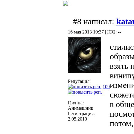
#8 написал:
kata
16 мая 2013 10:37 | ICQ: --
стилис
образы
взять 
винипу
Репутация:
измени
109
сюжете
в общ
Группа:
Анимешник
посмот
Регистрация:
2.05.2010
потом,