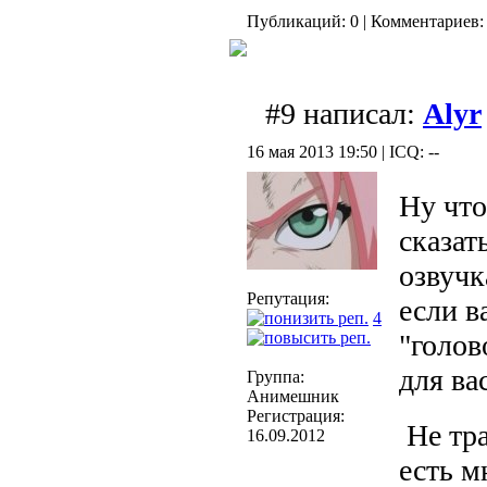
Публикаций: 0 | Комментариев: 
#9 написал:
Alyr
16 мая 2013 19:50 | ICQ: --
Ну что
сказат
озвучк
Репутация:
если в
4
"голов
для ва
Группа:
Анимешник
Регистрация:
Не тра
16.09.2012
есть м