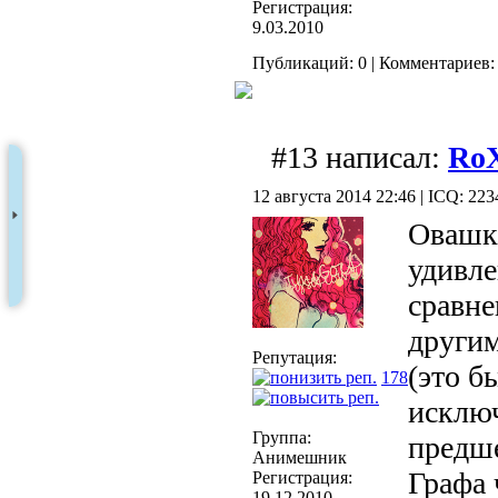
Регистрация:
9.03.2010
Публикаций: 0 | Комментариев: 
#13 написал:
Ro
12 августа 2014 22:46 | ICQ: 22
Овашка
удивл
сравне
други
Репутация:
(это б
178
исклю
Группа:
предш
Анимешник
Графа 
Регистрация:
19.12.2010