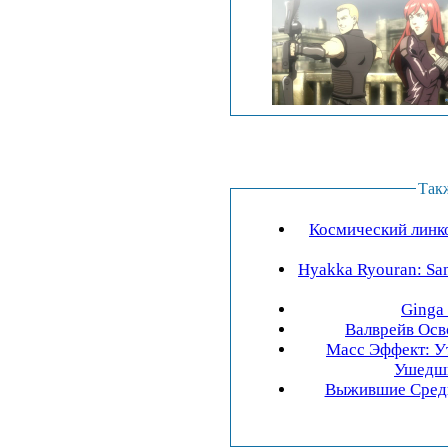
Так
Космический линко
Hyakka Ryouran: Sam
Ginga 
Валврейв Осв
Масс Эффект: У
Выжившие Среди 