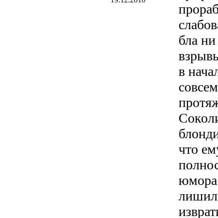
прораб
слабов
бла ни
взрывы
в нача
совсем
протяж
Сокол
блонди
что ем
полно
юмора
лишил
извра