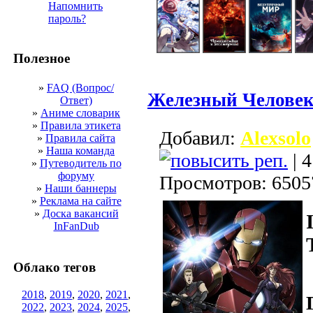
Напомнить
пароль?
Полезное
»
FAQ (Вопрос/
Железный Человек
Ответ)
»
Аниме словарик
»
Правила этикета
Добавил:
Alexsolo
»
Правила сайта
»
Наша команда
| 4
»
Путеводитель по
форуму
Просмотров: 6505
»
Наши баннеры
»
Реклама на сайте
»
Доска вакансий
InFanDub
Облако тегов
2018
,
2019
,
2020
,
2021
,
2022
,
2023
,
2024
,
2025
,