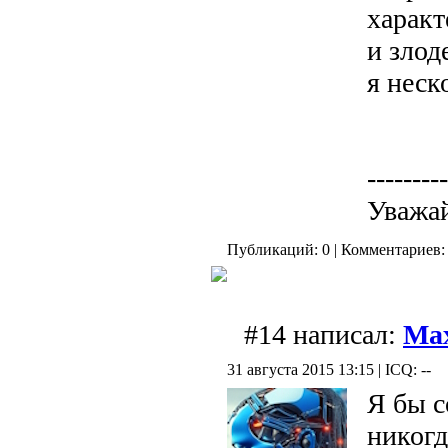
характ
и злод
я неск
---------
Уважай
Публикаций: 0 | Комментариев: 
#14 написал:
Ma
31 августа 2015 13:15 | ICQ: --
Я бы с
никогд