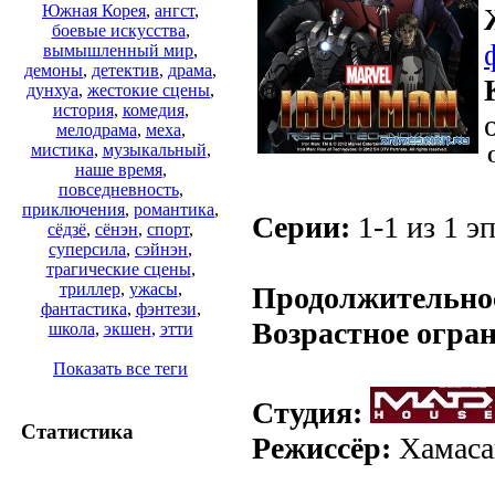
Южная Корея
,
ангст
,
боевые искусства
,
вымышленный мир
,
демоны
,
детектив
,
драма
,
дунхуа
,
жестокие сцены
,
история
,
комедия
,
мелодрама
,
меха
,
мистика
,
музыкальный
,
наше время
,
повседневность
,
приключения
,
романтика
,
Серии:
1-1 из 1 эп
сёдзё
,
сёнэн
,
спорт
,
суперсила
,
сэйнэн
,
.
трагические сцены
,
триллер
,
ужасы
,
Продолжительно
фантастика
,
фэнтези
,
Возрастное огра
школа
,
экшен
,
этти
Показать все теги
Студия:
Статистика
Режиссёр:
Хамаса