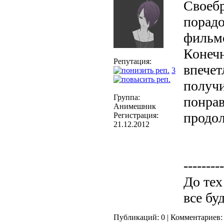
Своебр
порадо
фильм
Конеч
Репутация:
впечет
3
получи
Группа:
понрав
Анимешник
продо
Регистрация:
21.12.2012
---------
До тех
все бу
Публикаций: 0 | Комментариев: 