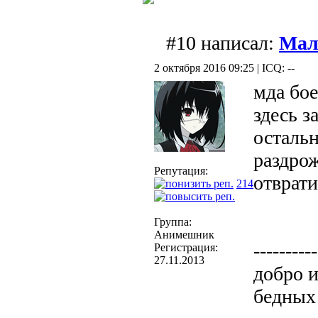
#10 написал:
Мал
2 октября 2016 09:25 | ICQ: --
мда бое
здесь з
осталь
раздро
Репутация:
отврат
214
Группа:
Анимешник
----------
Регистрация:
27.11.2013
добро и
бедных