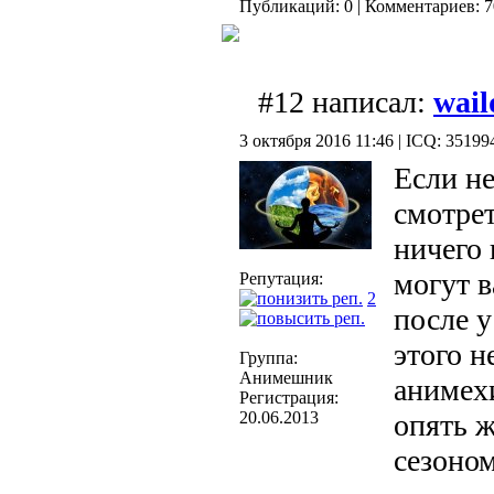
Публикаций: 0 | Комментариев: 70
#12 написал:
wail
3 октября 2016 11:46 | ICQ: 35199
Если не
смотре
ничего 
могут в
Репутация:
2
после у
этого н
Группа:
Анимешник
анимехи
Регистрация:
20.06.2013
опять ж
сезоном