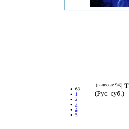
| 
(голосов: 94)
68
(Рус. суб.)
1
2
3
4
5