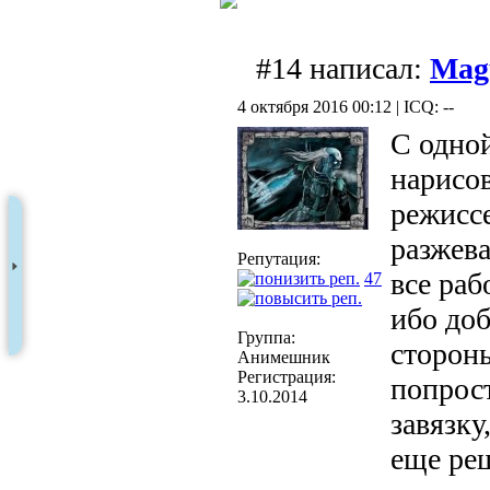
#14 написал:
Mag
4 октября 2016 00:12 | ICQ: --
С одно
нарисов
режиссе
разжева
Репутация:
все раб
47
ибо доб
Группа:
стороны
Анимешник
Регистрация:
попрост
3.10.2014
завязку
еще реш