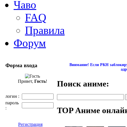
Чаво
FAQ
Правила
Форум
Форма входа
Внимание! Если РКН заблокиру
адр
Привет,
Гость
!
Поиск аниме:
логин :
пароль
:
TOP Аниме онлай
Регистрация