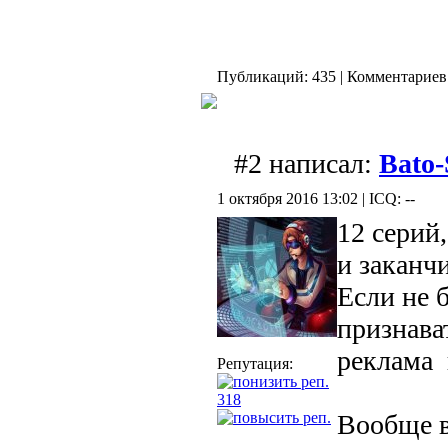
Публикаций: 435 | Комментариев:
#2 написал:
Bato
1 октября 2016 13:02 | ICQ: --
12 серий
и заканч
Если не б
признават
реклама 
Репутация:
318
Вообще в