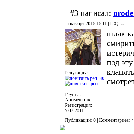
#3 написал:
orode
1 октября 2016 16:11 | ICQ: --
шлак ка
смирить
истерич
под эту
кланять
Репутация:
40
смотрет
Группа:
Анимешник
Регистрация:
5.07.2011
Публикаций: 0 | Комментариев: 4