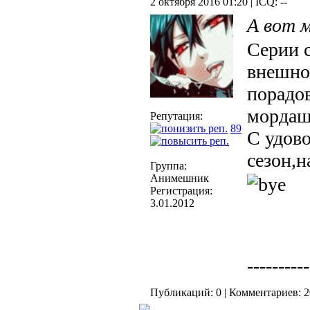
2 октября 2016 01:20 | ICQ: --
А вот 
Серии с
внешно
порадов
морда
Репутация:
89
С удов
сезон,н
Группа:
Анимешник
Регистрация:
3.01.2012
----------
Публикаций: 0 | Комментариев: 2