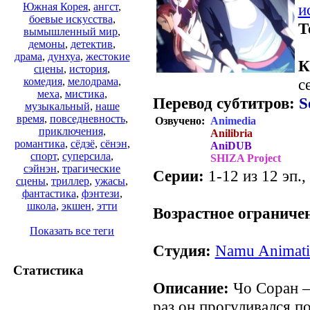
и
Южная Корея
,
ангст
,
боевые искусства
,
Т
вымышленный мир
,
демоны
,
детектив
,
драма
,
дунхуа
,
жестокие
К
сцены
,
история
,
с
комедия
,
мелодрама
,
меха
,
мистика
,
Перевод субтитров:
S
музыкальный
,
наше
время
,
повседневность
,
Озвучено:
Animedia
приключения
,
Anilibria
романтика
,
сёдзё
,
сёнэн
,
AniDUB
спорт
,
суперсила
,
SHIZA Project
сэйнэн
,
трагические
Серии:
1-12 из 12 эп.,
сцены
,
триллер
,
ужасы
,
.
фантастика
,
фэнтези
,
школа
,
экшен
,
этти
Возрастное ограниче
Показать все теги
Студия:
Namu Animat
Статистика
Описание:
Чо Соран –
раз он прогуливался п