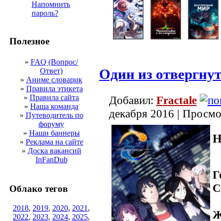
Напомнить
пароль?
Полезное
»
FAQ (Вопрос/
Один из отвергнут
Ответ)
»
Аниме словарик
»
Правила этикета
»
Правила сайта
Добавил:
Fractale
»
Наша команда
декабря 2016 | Просмо
»
Путеводитель по
форуму
»
Наши баннеры
H
»
Реклама на сайте
»
Доска вакансий
InFanDub
Г
С
Облако тегов
2018
,
2019
,
2020
,
2021
,
Ж
2022
,
2023
,
2024
,
2025
,