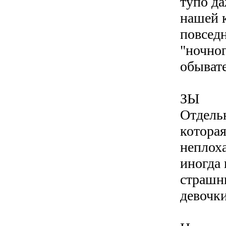
тупо да
нашей 
повседн
"ночног
обывате
ЗЫ
Отдельн
которая
неплоха
иногда
страшн
девочк