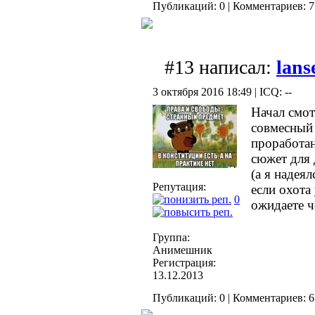
Публикаций: 0 | Комментариев: 7 
#13 написал:
lans
3 октября 2016 18:49 | ICQ: --
Начал смот
совмесный
проработа
сюжет для 
(а я надея
Репутация:
если охота
0
ожидаете ч
Группа:
Анимешник
Регистрация:
13.12.2013
Публикаций: 0 | Комментариев: 65