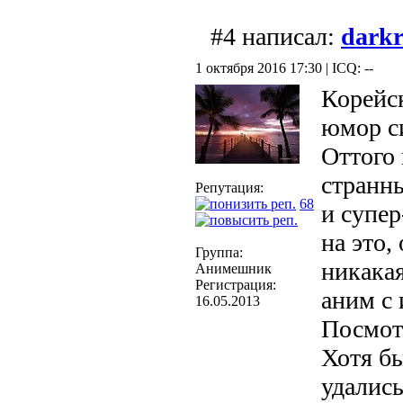
#4 написал:
dark
1 октября 2016 17:30 | ICQ: --
Корейс
юмор с
Оттого
странны
Репутация:
68
и супер
на это,
Группа:
никакая
Анимешник
Регистрация:
аним с
16.05.2013
Посмот
Хотя бы
удалис
ь