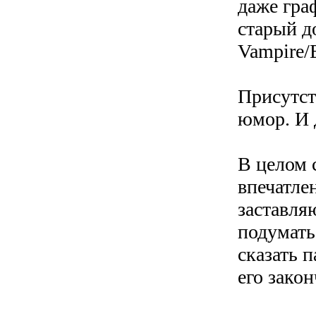
даже гра
старый 
Vampire
/
Присутст
юмор. И 
В целом 
впечатле
заставля
подумать 
сказать п
его зако