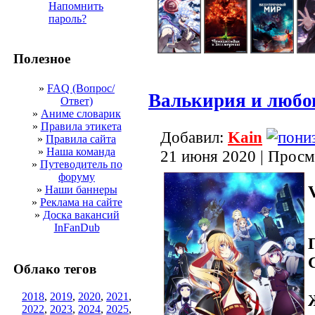
Напомнить
пароль?
Полезное
»
FAQ (Вопрос/
Валькирия и любо
Ответ)
»
Аниме словарик
»
Правила этикета
Добавил:
Kain
»
Правила сайта
»
Наша команда
21 июня 2020 | Просм
»
Путеводитель по
форуму
»
Наши баннеры
»
Реклама на сайте
»
Доска вакансий
InFanDub
Облако тегов
2018
,
2019
,
2020
,
2021
,
2022
,
2023
,
2024
,
2025
,