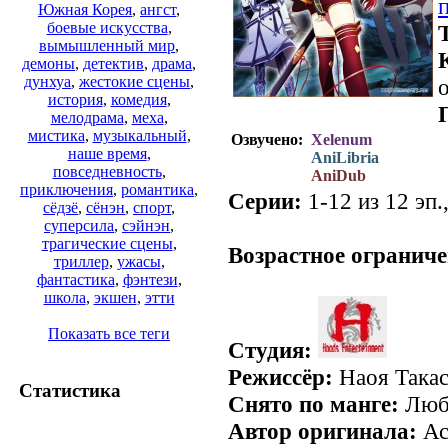
Южная Корея
,
ангст
,
боевые искусства
,
вымышленный мир
,
демоны
,
детектив
,
драма
,
дунхуа
,
жестокие сцены
,
о
история
,
комедия
,
мелодрама
,
меха
,
мистика
,
музыкальный
,
Озвучено:
Xelenum
наше время
,
AniLibria
повседневность
,
AniDub
приключения
,
романтика
,
Серии:
1-12 из 12 эп.
сёдзё
,
сёнэн
,
спорт
,
суперсила
,
сэйнэн
,
трагические сцены
,
Возрастное ограниче
триллер
,
ужасы
,
фантастика
,
фэнтези
,
школа
,
экшен
,
этти
Показать все теги
Студия:
Режиссёр:
Наоя Така
Статистика
Снято по манге:
Любо
Автор оригинала:
Ас