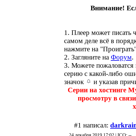
Внимание! Есл
1. Плеер может писать ч
самом деле всё в порядк
нажмите на "Проиграть"
2. Загляните на
Форум
.
3. Можете пожаловатся
серию с какой-либо оши
значок
и указав прич
Серии на хостинге M
просмотру в связи
х
#1 написал:
darkrai
24 декабря 2019 17:02 | ICQ: --