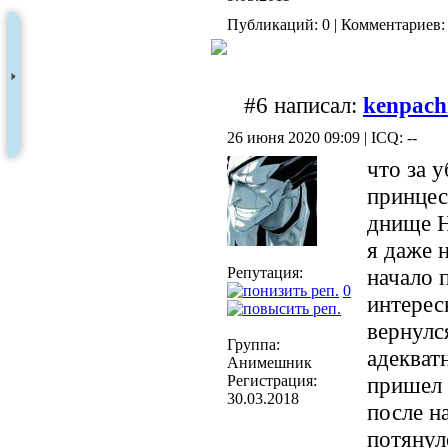
Публикаций: 0 | Комментариев: 
#6 написал:
kenpach
26 июня 2020 09:09 | ICQ: --
что за 
принцес
днище 
я даже н
Репутация:
начало 
0
интерес
вернулся
Группа:
адекват
Анимешник
Регистрация:
пришел 
30.03.2018
после н
потянуло