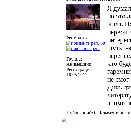
Я думал
но это 
и зла. Н
первой 
Репутация:
интерес
68
шутки-ю
перенес
Группа:
что буд
Анимешник
Регистрация:
гаремни
16.05.2013
не смог
Дичь ди
литерат
аниме н
Публикаций: 0 | Комментариев: 