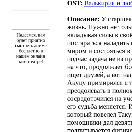
OST:
Валькирия и люб
Описание:
У старшекл
жизнь. Нужно не тольк
вкладывая силы в сво
Надеемся, вам
будет приятно
постараться наладить
смотреть аниме
миром и состояться в
бесплатно в
нашем онлайн
подчас задача не из п
кинотеатре!
на что, продолжает бо
ищет друзей, а вот н
Акуцу примирился с т
преодолевать в полно
сосредоточился на уч
его судьба меняется.
который повелел Такум
помощники дал девять
подпитывается физиче