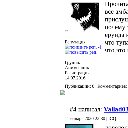
Прочита
всё амб
прислуш
почему 
ерунда 
что туп
Репутация:
-1
что это
Группа:
Анимешник
Регистрация:
14.07.2016
Публикаций: 0 | Комментариев: 
#4 написал:
Vallad0
11 января 2020 22:30 | ICQ: --
довелос