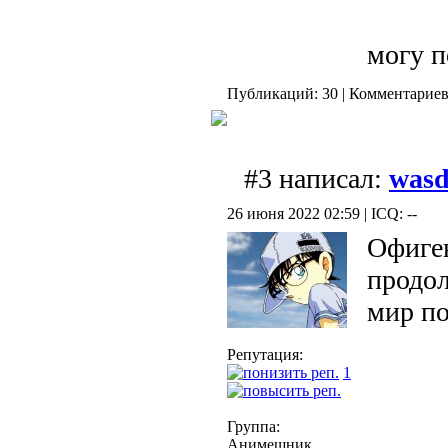
могу п
Публикаций: 30 | Комментариев:
#3 написал:
was
26 июня 2022 02:59 | ICQ: --
Офиген
продол
мир п
Репутация:
1
Группа:
Анимешник