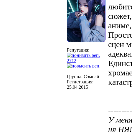
любите
сюжет,
аниме,
Просто
сцен 
Репутация:
адеква
2712
Единст
хромае
Группа: Сэмпай
катаст
Регистрация:
25.04.2015
---------
У меня
ня НЯ!