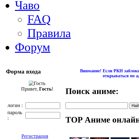
Чаво
FAQ
Правила
Форум
Форма входа
Внимание! Если РКН заблокир
открываться по а
Привет,
Гость
!
Поиск аниме:
логин :
пароль
TOP Аниме онлай
:
Регистрация