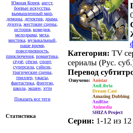
Южная Корея
,
ангст
,
боевые искусства
,
вымышленный мир
,
демоны
,
детектив
,
драма
,
дунхуа
,
жестокие сцены
,
история
,
комедия
,
мелодрама
,
меха
,
мистика
,
музыкальный
,
наше время
,
Категория:
TV сер
повседневность
,
приключения
,
романтика
,
сериалы (Рус. суб.
сёдзё
,
сёнэн
,
спорт
,
суперсила
,
сэйнэн
,
Перевод субтитр
трагические сцены
,
триллер
,
ужасы
,
Озвучено:
Anistar
фантастика
,
фэнтези
,
AniLibria
школа
,
экшен
,
этти
Dream Cast
Amazing Dubbing
Показать все теги
AniRise
Animedia
SHIZA Project
Статистика
Серии:
1-12 из 12 
.