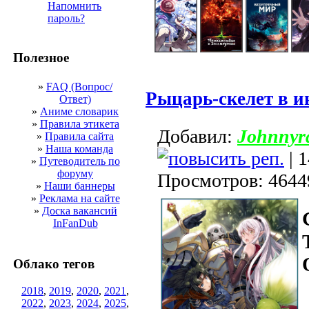
Напомнить
пароль?
Полезное
»
FAQ (Вопрос/
Рыцарь-скелет в и
Ответ)
»
Аниме словарик
»
Правила этикета
Добавил:
Johnnyr
»
Правила сайта
»
Наша команда
| 
»
Путеводитель по
форуму
Просмотров: 4644
»
Наши баннеры
»
Реклама на сайте
»
Доска вакансий
InFanDub
Облако тегов
2018
,
2019
,
2020
,
2021
,
2022
,
2023
,
2024
,
2025
,