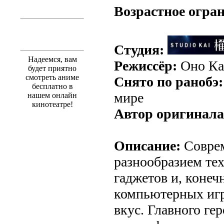
Возрастное огра
Студия:
Надеемся, вам
Режиссёр:
Оно Ка
будет приятно
смотреть аниме
Снято по ранобэ:
бесплатно в
мире
нашем онлайн
кинотеатре!
Автор оригинала
Описание:
Соврем
разнообразием те
гаджетов и, конеч
компьютерных игр
вкус. Главного гер