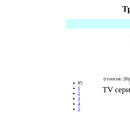
Т
(голосов: 28)
85
TV сери
1
2
3
4
5