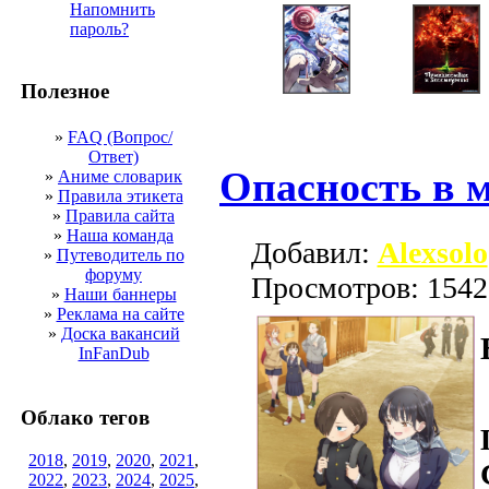
Напомнить
пароль?
Полезное
»
FAQ (Вопрос/
Ответ)
Опасность в м
»
Аниме словарик
»
Правила этикета
»
Правила сайта
»
Наша команда
Добавил:
Alexsolo
»
Путеводитель по
форуму
Просмотров: 1542
»
Наши баннеры
»
Реклама на сайте
»
Доска вакансий
InFanDub
Облако тегов
2018
,
2019
,
2020
,
2021
,
2022
,
2023
,
2024
,
2025
,