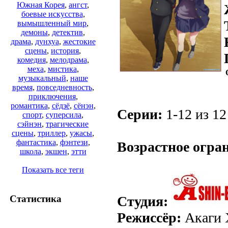
Южная Корея
,
ангст
,
боевые искусства
,
вымышленный мир
,
демоны
,
детектив
,
драма
,
дунхуа
,
жестокие
сцены
,
история
,
комедия
,
мелодрама
,
меха
,
мистика
,
музыкальный
,
наше
время
,
повседневность
,
приключения
,
романтика
,
сёдзё
,
сёнэн
,
Серии:
1-12 из 12
спорт
,
суперсила
,
сэйнэн
,
трагические
.
сцены
,
триллер
,
ужасы
,
фантастика
,
фэнтези
,
Возрастное огра
школа
,
экшен
,
этти
Показать все теги
Студия:
Статистика
Режиссёр:
Акаги 