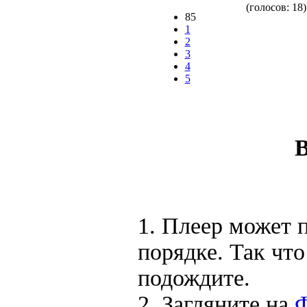
(голосов: 18)
85
1
2
3
4
5
В
1. Плеер может п
порядке. Так чт
подождите.
2. Загляните на