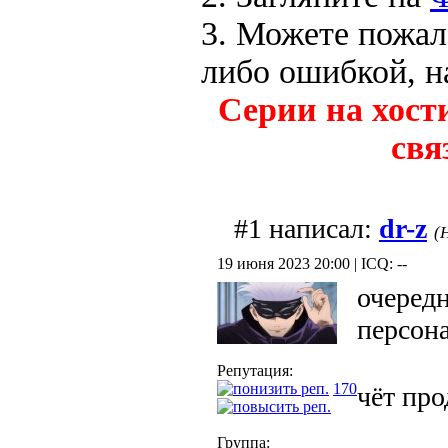
3. Можете пожал
либо ошибкой, н
Серии на хост
свя
#1 написал:
dr-z
(
19 июня 2023 20:00 | ICQ: --
очеред
персон
Репутация:
170
чёт пр
Группа: