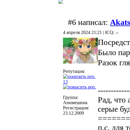
#6 написал:
Akat
4 апреля 2024 21:21 | ICQ: --
Посредст
Было пар
Разок гл
Репутация:
13
------------
Группа:
Рад, что
Анимешник
серые бу
Регистрация:
23.12.2009
======
п.с. для