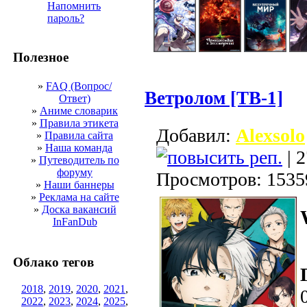
Напомнить
пароль?
Полезное
»
FAQ (Вопрос/
Ветролом [ТВ-1]
Ответ)
»
Аниме словарик
»
Правила этикета
Добавил:
Alexsolo
»
Правила сайта
»
Наша команда
| 2
»
Путеводитель по
форуму
Просмотров: 1535
»
Наши баннеры
»
Реклама на сайте
»
Доска вакансий
InFanDub
Облако тегов
2018
,
2019
,
2020
,
2021
,
2022
,
2023
,
2024
,
2025
,