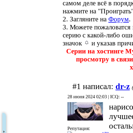
самом деле всё в порядк
нажмите на "Проиграть"
2. Загляните на
Форум
.
3. Можете пожаловатся
серию с какой-либо оши
значок
и указав прич
Серии на хостинге M
просмотру в связи
х
#1 написал:
dr-z
28 июня 2024 02:03 | ICQ: --
нарисо
лучшее
осталь
Репутация: