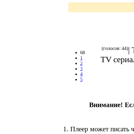
|
(голосов: 44)
68
TV сериал
1
2
3
4
5
Внимание! Есл
1. Плеер может писать ч