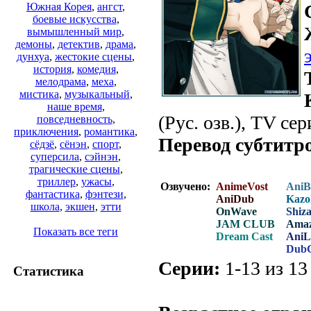
Южная Корея
,
ангст
,
боевые искусства
,
вымышленный мир
,
демоны
,
детектив
,
драма
,
дунхуа
,
жестокие сцены
,
история
,
комедия
,
мелодрама
,
меха
,
мистика
,
музыкальный
,
наше время
,
(Рус. озв.), TV сер
повседневность
,
приключения
,
романтика
,
Перевод субтитр
сёдзё
,
сёнэн
,
спорт
,
суперсила
,
сэйнэн
,
трагические сцены
,
триллер
,
ужасы
,
Озвучено:
AnimeVost
AniB
фантастика
,
фэнтези
,
AniDub
Kazo
школа
,
экшен
,
этти
OnWave
Shiza
JAM CLUB
Amaz
Показать все теги
Dream Cast
AniL
Dub
Серии:
1-13 из 13 
Статистика
.