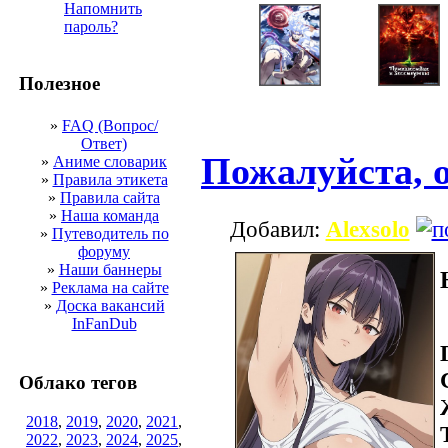
Напомнить
пароль?
Полезное
»
FAQ (Вопрос/
Ответ)
Пожалуйста, о
»
Аниме словарик
»
Правила этикета
»
Правила сайта
»
Наша команда
Добавил:
Alexsolo
»
Путеводитель по
форуму
»
Наши баннеры
»
Реклама на сайте
»
Доска вакансий
InFanDub
Облако тегов
2018
,
2019
,
2020
,
2021
,
2022
,
2023
,
2024
,
2025
,