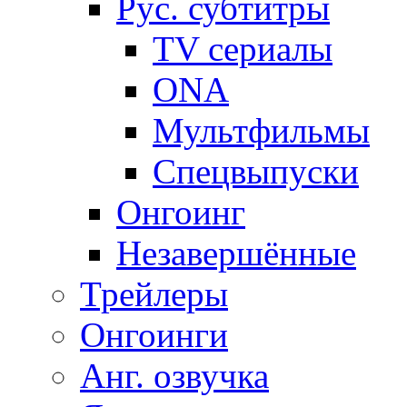
Рус. субтитры
TV сериалы
ONA
Мультфильмы
Спецвыпуски
Онгоинг
Незавершённые
Трейлеры
Онгоинги
Анг. озвучка