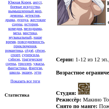
Южная Корея
,
ангст
,
боевые искусства
,
вымышленный мир
,
демоны
,
детектив
,
драма
,
дунхуа
,
жестокие
сцены
,
история
,
комедия
,
мелодрама
,
меха
,
мистика
,
музыкальный
,
наше
время
,
повседневность
,
приключения
,
романтика
,
сёдзё
,
сёнэн
,
спорт
,
суперсила
,
Серии:
1-12 из 12 эп.
сэйнэн
,
трагические
сцены
,
триллер
,
ужасы
,
.
фантастика
,
фэнтези
,
Возрастное ограниче
школа
,
экшен
,
этти
Показать все теги
Студия:
Статистика
Режиссёр:
Макино То
Снято по манге:
Пожа