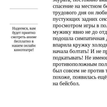
спасение на местном б
трудового дня он люби
пустующих задних сект
просмотром игры в по
Надеемся, вам
мужику явно не до от
будет приятно
смотреть аниме
подошла симпатичная 
бесплатно в
впарила кружку холодн
нашем онлайн
кинотеатре!
начала болтать! И не пр
подкатывать! Не имею
противоположным поло
был совсем не против т
похоже, появилась ещё
на бейсбол.
.