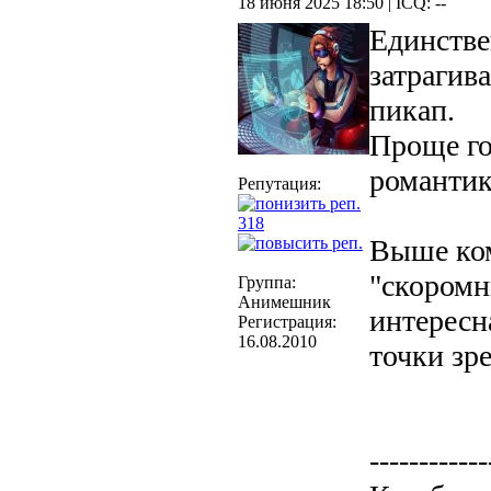
18 июня 2025 18:50 | ICQ: --
Единстве
затрагив
пикап.
Проще го
романтик
Репутация:
318
Выше ком
"скоромн
Группа:
Анимешник
интересн
Регистрация:
16.08.2010
точки зр
------------