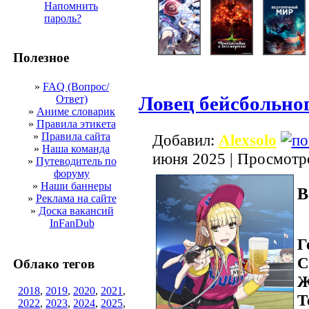
Напомнить
пароль?
Полезное
»
FAQ (Вопрос/
Ловец бейсбольно
Ответ)
»
Аниме словарик
»
Правила этикета
»
Правила сайта
Добавил:
Alexsolo
»
Наша команда
июня 2025 | Просмотр
»
Путеводитель по
форуму
»
Наши баннеры
B
»
Реклама на сайте
»
Доска вакансий
InFanDub
Г
С
Облако тегов
Ж
2018
,
2019
,
2020
,
2021
,
Т
2022
,
2023
,
2024
,
2025
,