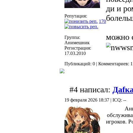
ди и ро
Репутация:
болель
170
можно с
Группа:
Анимешник
Регистрация:
17.03.2010
Публикаций: 0 | Комментариев: 1
#4 написал:
Даfка
19 февраля 2026 18:37 | ICQ: --
Ани
обслужива
игроков. Р