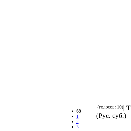
| 
(голосов: 10)
68
(Рус. суб.)
1
2
3