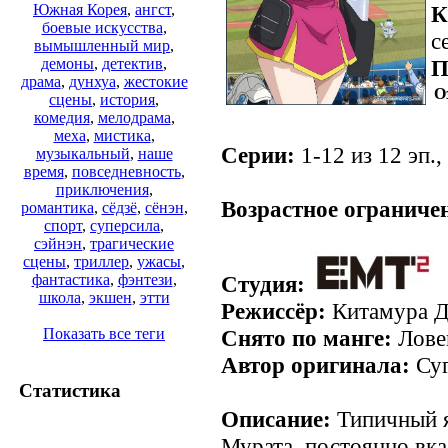
К
Южная Корея
,
ангст
,
боевые искусства
,
с
вымышленный мир
,
П
демоны
,
детектив
,
драма
,
дунхуа
,
жестокие
О
сцены
,
история
,
комедия
,
мелодрама
,
меха
,
мистика
,
Серии:
1-12 из 12 эп.,
музыкальный
,
наше
время
,
повседневность
,
.
приключения
,
Возрастное ограниче
романтика
,
сёдзё
,
сёнэн
,
спорт
,
суперсила
,
сэйнэн
,
трагические
сцены
,
триллер
,
ужасы
,
Студия:
фантастика
,
фэнтези
,
школа
,
экшен
,
этти
Режиссёр:
Китамура 
Снято по манге:
Ловец
Показать все теги
Автор оригинала:
Суг
Статистика
Описание:
Типичный я
Мурата, постоянно вк