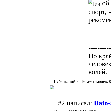
обы
спорт, 
реком
----------
По край
человек
волей.
Публикаций: 0 | Комментариев: 86
#2 написал:
Bato