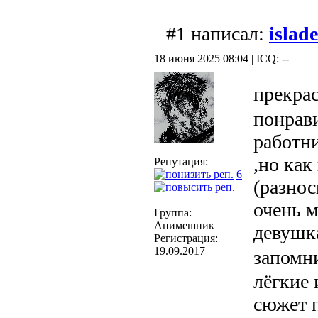
#1 написал:
islad
18 июня 2025 08:04 | ICQ: --
прекра
понрав
работн
,но как
Репутация:
6
(разнос
очень м
Группа:
Анимешник
девушк
Регистрация:
19.09.2017
запомн
лёгкие 
сюжет п