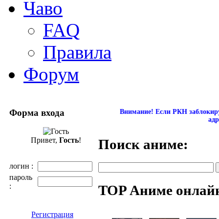
Чаво
FAQ
Правила
Форум
Форма входа
Внимание! Если РКН заблокиру
адр
Привет,
Гость
!
Поиск аниме:
логин :
пароль
:
TOP Аниме онлай
Регистрация