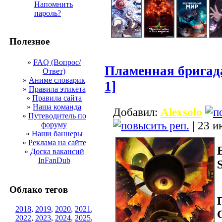
Напомнить
пароль?
Полезное
»
FAQ (Вопрос/
Пламенная бригада
Ответ)
»
Аниме словарик
1]
»
Правила этикета
»
Правила сайта
»
Наша команда
Добавил:
Alexsolo
»
Путеводитель по
| 23 и
форуму
»
Наши баннеры
»
Реклама на сайте
»
Доска вакансий
InFanDub
Облако тегов
2018
,
2019
,
2020
,
2021
,
2022
,
2023
,
2024
,
2025
,