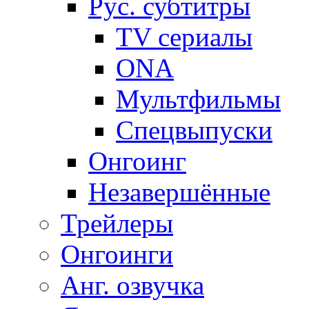
Рус. субтитры
TV сериалы
ONA
Мультфильмы
Спецвыпуски
Онгоинг
Незавершённые
Трейлеры
Онгоинги
Анг. озвучка