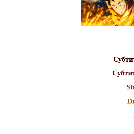
Субти
Субти
St
D