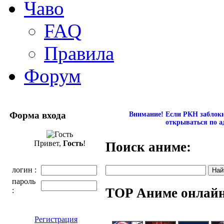
Чаво
FAQ
Правила
Форум
Форма входа
Внимание! Если РКН заблокир
открываться по а
Привет,
Гость
!
Поиск аниме:
логин :
пароль
TOP Аниме онлай
:
Регистрация