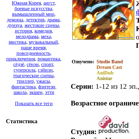
Южная Корея
,
ангст
,
боевые искусства
,
вымышленный мир
,
демоны
,
детектив
,
драма
,
дунхуа
,
жестокие сцены
,
история
,
комедия
,
о
мелодрама
,
меха
,
мистика
,
музыкальный
,
наше время
,
повседневность
,
приключения
,
романтика
,
Озвучено:
Studio Band
сёдзё
,
сёнэн
,
спорт
,
Dream Cast
суперсила
,
сэйнэн
,
AniDub
трагические сцены
,
Anistar
триллер
,
ужасы
,
Серии:
1-12 из 12 эп.
фантастика
,
фэнтези
,
школа
,
экшен
,
этти
.
Возрастное ограниче
Показать все теги
Статистика
Студия: