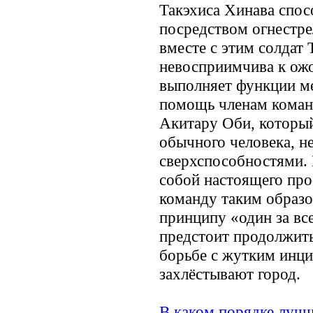
Такэхиса Хинава спос
посредством огнестре
вместе с этим солдат
невосприимчива к ож
выполняет функции ме
помощь членам команд
Акитару Оби, который
обычного человека, н
сверхспособностями. 
собой настоящего про
команду таким образо
принципу «один за все
предстоит продолжить
борьбе с жутким инци
захлёстывают город.
В каком порядке лучш