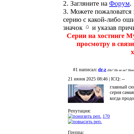
2. Загляните на
Форум
.
3. Можете пожаловатся
серию с какой-либо оши
значок
и указав прич
Серии на хостинге M
просмотру в связи
х
#1 написал:
dr-z
(Ня? Ня ня ня? Няяя
21 июня 2025 08:46 | ICQ: --
главный сюж
серия самая
когда прод
Репутация:
170
Группа: