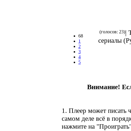
| 
(голосов: 23)
68
сериалы (Ру
1
2
3
4
5
Внимание! Есл
1. Плеер может писать ч
самом деле всё в порядк
нажмите на "Проиграть"