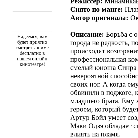
Режиссёр:
Минамикав
Снято по манге:
Плам
Автор оригинала:
Ок
Описание:
Борьба с о
Надеемся, вам
города не редкость, п
будет приятно
смотреть аниме
происходят возгорани
бесплатно в
профессиональная ком
нашем онлайн
кинотеатре!
смелый юноша Синра К
невероятной способно
своих ног. А когда ему
обвинили в поджоге, 
младшего брата. Ему 
героем, который будет
Артур Бойл умеет соз
Маки Одзэ обладает с
влиять на пламя.