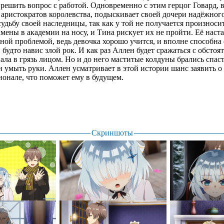
 решить вопрос с работой. Одновременно с этим герцог Говард, 
аристократов королевства, подыскивает своей дочери надёжного
судьбу своей наследницы, так как у той не получается произноси
мены в академии на носу, и Тина рискует их не пройти. Её наст
ёзной проблемой, ведь девочка хорошо учится, и вполне способна
 будто навис злой рок. И как раз Аллен будет сражаться с обстоя
ала в грязь лицом. Но и до него маститые колдуны брались спас
умыть руки. Аллен усматривает в этой истории шанс заявить о с
онале, что поможет ему в будущем.
Скриншоты