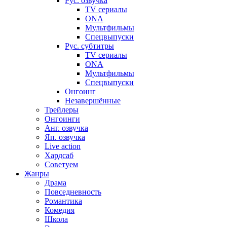
Рус. озвучка
TV сериалы
ONA
Мультфильмы
Спецвыпуски
Рус. субтитры
TV сериалы
ONA
Мультфильмы
Спецвыпуски
Онгоинг
Незавершённые
Трейлеры
Онгоинги
Анг. озвучка
Яп. озвучка
Live action
Хардсаб
Советуем
Жанры
Драма
Повседневность
Романтика
Комедия
Школа