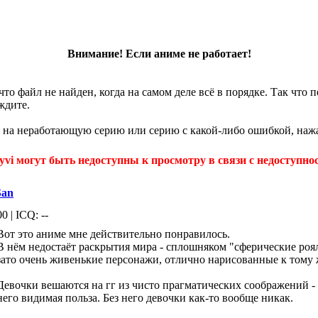
Внимание! Если аниме не работает!
что файл не найден, когда на самом деле всё в порядке. Так что
ждите.
 на неработающую серию или серию с какой-либо ошибкой, нажа
yvi могут быть недоступны к просмотру в связи с недоступнос
San
0 | ICQ: --
Вот это аниме мне действительно понравилось.
В нём недостаёт раскрытия мира - сплошняком "сферические роял
зато очень живенькие персонажи, отлично нарисованные к тому 
Девочки вешаются на гг из чисто прагматических соображений - 
него видимая польза. Без него девочки как-то вообще никак.