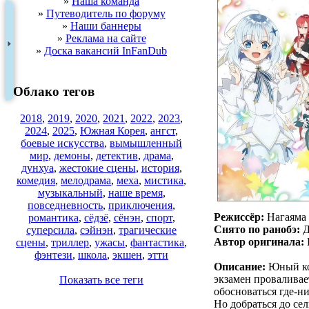
»
Наша команда
»
Путеводитель по форуму
»
Наши баннеры
»
Реклама на сайте
»
Доска вакансий InFanDub
Облако тегов
2018
,
2019
,
2020
,
2021
,
2022
,
2023
,
2024
,
2025
,
Южная Корея
,
ангст
,
боевые искусства
,
вымышленный
мир
,
демоны
,
детектив
,
драма
,
дунхуа
,
жестокие сцены
,
история
,
комедия
,
мелодрама
,
меха
,
мистика
,
музыкальный
,
наше время
,
повседневность
,
приключения
,
Режиссёр:
Нагаяма
романтика
,
сёдзё
,
сёнэн
,
спорт
,
Снято по ранобэ:
Д
суперсила
,
сэйнэн
,
трагические
Автор оригинала:
сцены
,
триллер
,
ужасы
,
фантастика
,
фэнтези
,
школа
,
экшен
,
этти
Описание:
Юный кол
экзамен проваливает
Показать все теги
обосноваться где-н
Но добраться до сел