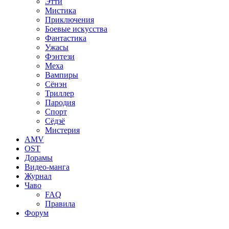
Этти
Мистика
Приключения
Боевые искусства
Фантастика
Ужасы
Фэнтези
Меха
Вампиры
Сёнэн
Триллер
Пародия
Спорт
Сёдзё
Мистерия
AMV
OST
Дорамы
Видео-манга
Журнал
Чаво
FAQ
Правила
Форум