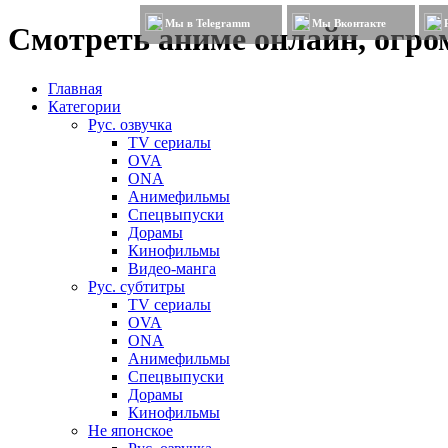
Мы в Telegramm
Мы Вконтакте
Смотреть аниме онлайн, огром
Главная
Категории
Рус. озвучка
TV сериалы
OVA
ONA
Анимефильмы
Спецвыпуски
Дорамы
Кинофильмы
Видео-манга
Рус. субтитры
TV сериалы
OVA
ONA
Анимефильмы
Спецвыпуски
Дорамы
Кинофильмы
Не японское