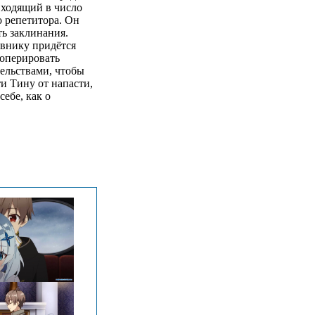
входящий в число
 репетитора. Он
ть заклинания.
авнику придётся
 оперировать
тельствами, чтобы
ти Тину от напасти,
ебе, как о