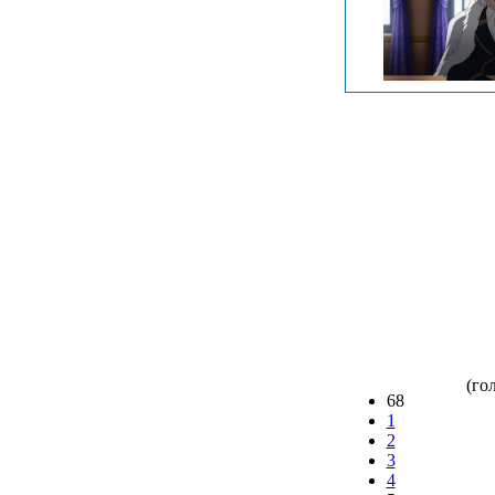
(гол
68
1
2
3
4