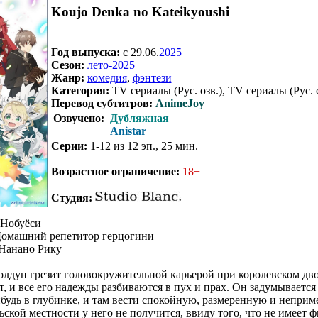
Koujo Denka no Kateikyoushi
Год выпуска:
c 29.06.
2025
Сезон:
лето-2025
Жанр:
комедия
,
фэнтези
Категория:
TV сериалы (Рус. озв.), TV сериалы (Рус. 
Перевод субтитров:
AnimeJoy
Озвучено:
Дубляжная
Anistar
Серии:
1-12 из 12 эп., 25 мин.
.
Возрастное ограничение:
18+
Студия:
 Нобуёси
омашний репетитор герцогини
Нанано Рику
дун грезит головокружительной карьерой при королевском двор
, и все его надежды разбиваются в пух и прах. Он задумывается
ибудь в глубинке, и там вести спокойную, размеренную и непри
ьской местности у него не получится, ввиду того, что не имеет 