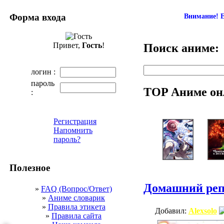
Форма входа
Внимание! Е
Привет,
Гость
!
Поиск аниме:
логин :
пароль
TOP Аниме он
:
Регистрация
Напомнить
пароль?
Полезное
Домашний реп
»
FAQ (Вопрос/Ответ)
»
Аниме словарик
»
Правила этикета
Добавил:
Alexsolo
»
Правила сайта