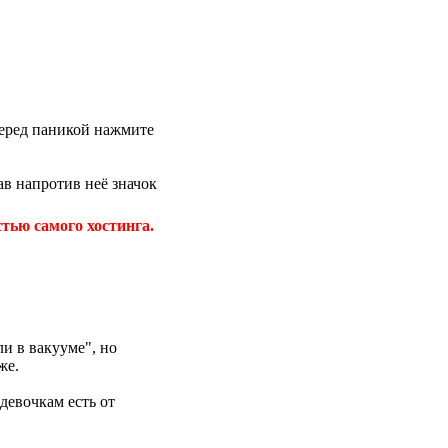
 перед паникой нажмите
в напротив неё значок
тью самого хостинга.
и в вакууме", но
же.
девочкам есть от