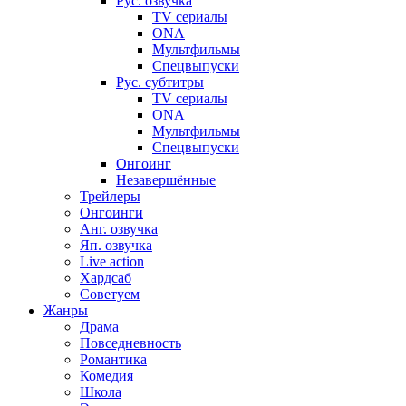
Рус. озвучка
TV сериалы
ONA
Мультфильмы
Спецвыпуски
Рус. субтитры
TV сериалы
ONA
Мультфильмы
Спецвыпуски
Онгоинг
Незавершённые
Трейлеры
Онгоинги
Анг. озвучка
Яп. озвучка
Live action
Хардсаб
Советуем
Жанры
Драма
Повседневность
Романтика
Комедия
Школа