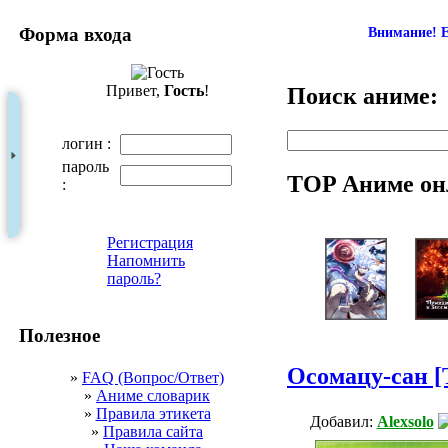
Форма входа
Внимание! Е
Привет,
Гость
!
Поиск аниме:
логин :
пароль
TOP Аниме он
:
Регистрация
Напомнить
пароль?
Полезное
Осомацу-сан [
»
FAQ (Вопрос/Ответ)
»
Аниме словарик
»
Правила этикета
Добавил:
Alexsolo
»
Правила сайта