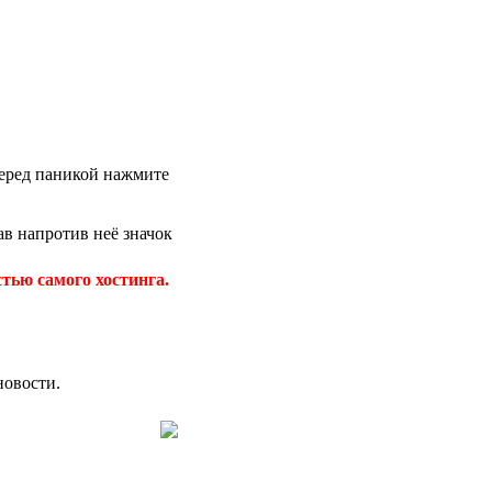
 перед паникой нажмите
в напротив неё значок
тью самого хостинга.
новости.