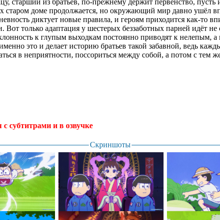
цу, старший из братьев, по-прежнему держит первенство, пусть и
их старом доме продолжается, но окружающий мир давно ушёл в
невность диктует новые правила, и героям приходится как-то вп
. Вот только адаптация у шестерых беззаботных парней идёт не
склонность к глупым выходкам постоянно приводят к нелепым, а
именно это и делает историю братьев такой забавной, ведь кажд
ться в неприятности, поссориться между собой, а потом с тем ж
я с субтитрами и в озвучке
.
Скриншоты