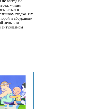
 не всегда по
перёд: улицы
исываться в
 слишком гладко. Их
 порой и абсурдным
ый день они
е энтузиазмом