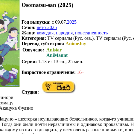
Osomatsu-san (2025)
Год выпуска:
c 09.07.
2025
Сезон:
лето-2025
Жанр:
комедия
,
пародия
,
повседневность
Категория:
TV сериалы (Рус. озв.), TV сериалы (Рус. 
Перевод субтитров:
AnimeJoy
Озвучено:
Anistar
AniMaunt
Серии:
1-13 из 13 эп., 25 мин.
.
Возрастное ограничение:
16+
Студия:
синори
омацу
Акацука Фудзио
ацуно – шестерка неунывающих бездельников, когда-то учивших
. Тогда они были почти неразличимы и одинаково проказливы. Н
 каждому из них за двадцать, у всех очень разные привычки, вне