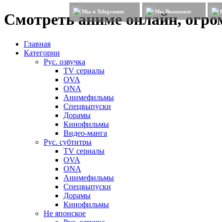
Мы в Telegramm
Мы Вконтакте
Смотреть аниме онлайн, огром
Главная
Категории
Рус. озвучка
TV сериалы
OVA
ONA
Анимефильмы
Спецвыпуски
Дорамы
Кинофильмы
Видео-манга
Рус. субтитры
TV сериалы
OVA
ONA
Анимефильмы
Спецвыпуски
Дорамы
Кинофильмы
Не японское