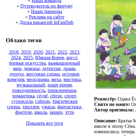
»
Наша команда
»
Путеводитель по форуму
»
Наши баннеры
»
Реклама на сайте
»
Доска вакансий InFanDub
Облако тегов
2018
,
2019
,
2020
,
2021
,
2022
,
2023
,
2024
,
2025
,
Южная Корея
,
ангст
,
боевые искусства
,
вымышленный
мир
,
демоны
,
детектив
,
драма
,
дунхуа
,
жестокие сцены
,
история
,
комедия
,
мелодрама
,
меха
,
мистика
,
музыкальный
,
наше время
,
повседневность
,
приключения
,
романтика
,
сёдзё
,
сёнэн
,
спорт
,
Режиссёр:
Одака Ё
суперсила
,
сэйнэн
,
трагические
Снято по манге:
Ос
сцены
,
триллер
,
ужасы
,
фантастика
,
Автор оригинала:
фэнтези
,
школа
,
экшен
,
этти
Описание:
Братья М
Показать все теги
школе в эпоху Сёва
изменились: теперь