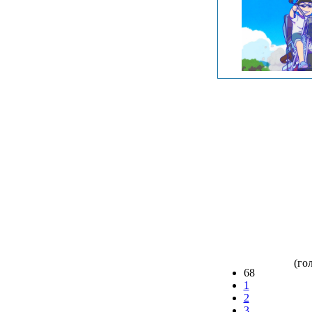
(гол
68
1
2
3