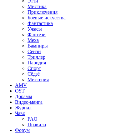
Этти
Мистика
Приключения
Боевые искусства
Фантастика
Ужасы
Фэнтези
Меха
Вампиры
Сёнэн
Триллер
Пародия
Спорт
Сёдзё
Мистерия
AMV
OST
Дорамы
Видео-манга
Журнал
Чаво
FAQ
Правила
Форум