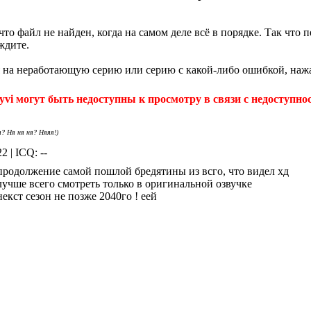
что файл не найден, когда на самом деле всё в порядке. Так что
ждите.
 на неработающую серию или серию с какой-либо ошибкой, нажа
yvi могут быть недоступны к просмотру в связи с недоступнос
я? Ня ня ня? Няяя!)
2 | ICQ: --
продолжение самой пошлой бредятины из всго, что видел хд
лучше всего смотреть только в оригинальной озвучке
некст сезон не позже 2040го ! еей