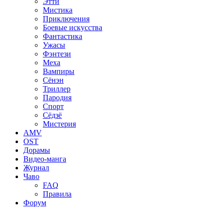
Этти
Мистика
Приключения
Боевые искусства
Фантастика
Ужасы
Фэнтези
Меха
Вампиры
Сёнэн
Триллер
Пародия
Спорт
Сёдзё
Мистерия
AMV
OST
Дорамы
Видео-манга
Журнал
Чаво
FAQ
Правила
Форум