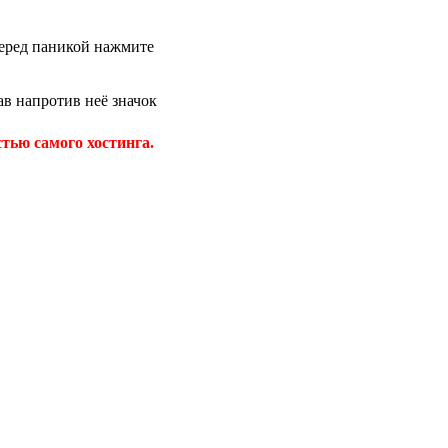
 перед паникой нажмите
в напротив неё значок
тью самого хостинга.