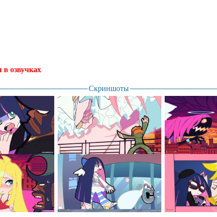
я в озвучках
.
Скриншоты