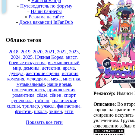
»
Наша команда
»
Путеводитель по форуму
»
Наши баннеры
»
Реклама на сайте
»
Доска вакансий InFanDub
Облако тегов
2018
,
2019
,
2020
,
2021
,
2022
,
2023
,
2024
,
2025
,
Южная Корея
,
ангст
,
боевые искусства
,
вымышленный
мир
,
демоны
,
детектив
,
драма
,
дунхуа
,
жестокие сцены
,
история
,
комедия
,
мелодрама
,
меха
,
мистика
,
музыкальный
,
наше время
,
повседневность
,
приключения
,
Режиссёр:
Имаиси 
романтика
,
сёдзё
,
сёнэн
,
спорт
,
суперсила
,
сэйнэн
,
трагические
Описание:
Во второ
сцены
,
триллер
,
ужасы
,
фантастика
,
городе на границе 
фэнтези
,
школа
,
экшен
,
этти
смиренно искупать 
увлечениям. Труськ
Показать все теги
совершенно забыв о