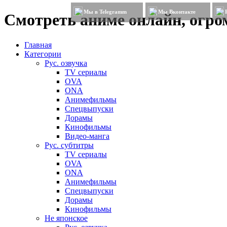
Мы в Telegramm
Мы Вконтакте
Смотреть аниме онлайн, огром
Главная
Категории
Рус. озвучка
TV сериалы
OVA
ONA
Анимефильмы
Спецвыпуски
Дорамы
Кинофильмы
Видео-манга
Рус. субтитры
TV сериалы
OVA
ONA
Анимефильмы
Спецвыпуски
Дорамы
Кинофильмы
Не японское