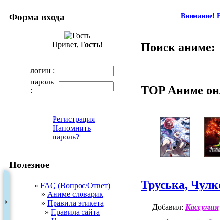
Форма входа
Внимание! Е
Привет,
Гость
!
Поиск аниме:
логин :
пароль
TOP Аниме он
:
Регистрация
Напомнить
пароль?
Полезное
Труська, Чулк
»
FAQ (Вопрос/Ответ)
»
Аниме словарик
»
Правила этикета
Добавил:
Кассумия
»
Правила сайта