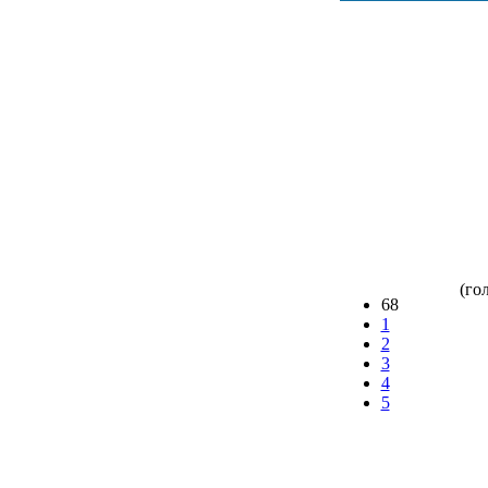
(гол
68
1
2
3
4
5