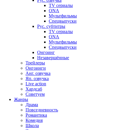
Рус. озвучка
TV сериалы
ONA
Мультфильмы
Спецвыпуски
Рус. субтитры
TV сериалы
ONA
Мультфильмы
Спецвыпуски
Онгоинг
Незавершённые
Трейлеры
Онгоинги
Анг. озвучка
Яп. озвучка
Live action
Хардсаб
Советуем
Жанры
Драма
Повседневность
Романтика
Комедия
Школа