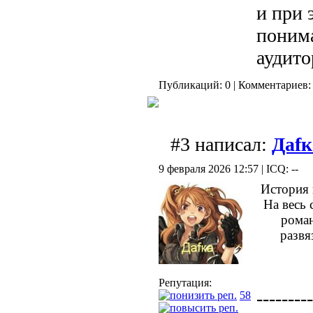
и при 
понима
аудито
Публикаций: 0 | Комментариев: 
#3 написал:
Даfк
9 февраля 2026 12:57 | ICQ: --
История 
На весь 
роман
развя
Репутация:
---------
58