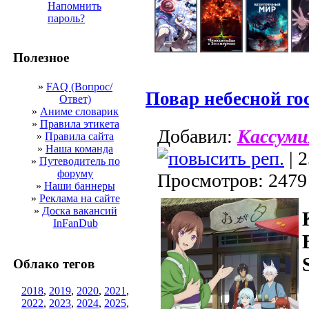
Напомнить
пароль?
Полезное
»
FAQ (Вопрос/
Повар небесной го
Ответ)
»
Аниме словарик
»
Правила этикета
Добавил:
Кассуми
»
Правила сайта
»
Наша команда
| 2
»
Путеводитель по
форуму
Просмотров: 2479
»
Наши баннеры
»
Реклама на сайте
»
Доска вакансий
InFanDub
Облако тегов
2018
,
2019
,
2020
,
2021
,
2022
,
2023
,
2024
,
2025
,