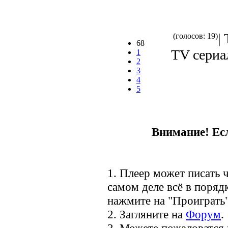
|
(голосов: 19)
68
TV сериал
1
2
3
4
5
Внимание! Есл
1. Плеер может писать ч
самом деле всё в порядк
нажмите на "Проиграть"
2. Загляните на
Форум
.