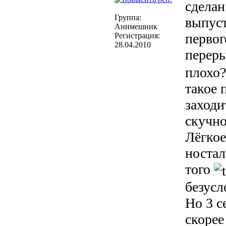
сделан
Группа:
выпуст
Анимешник
первог
Регистрация:
28.04.2010
перер
плохо?
такое 
заходи
скучно
Лёгкое
ностал
того
безусл
Но 3 с
скорее 