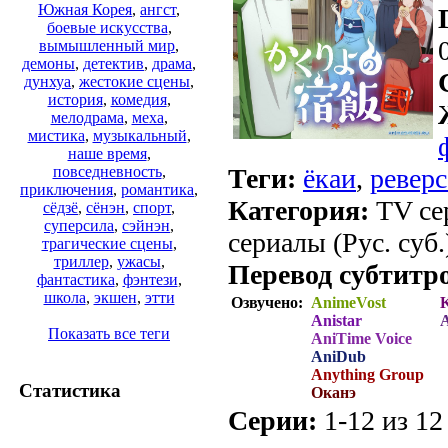
Южная Корея
,
ангст
,
боевые искусства
,
вымышленный мир
,
демоны
,
детектив
,
драма
,
дунхуа
,
жестокие сцены
,
история
,
комедия
,
мелодрама
,
меха
,
мистика
,
музыкальный
,
наше время
,
Теги:
ёкаи
,
реверс
повседневность
,
приключения
,
романтика
,
Категория:
TV сер
сёдзё
,
сёнэн
,
спорт
,
суперсила
,
сэйнэн
,
сериалы (Рус. суб.
трагические сцены
,
триллер
,
ужасы
,
Перевод субтитр
фантастика
,
фэнтези
,
школа
,
экшен
,
этти
Озвучено:
AnimeVost
K
Anistar
A
Показать все теги
AniTime Voice
AniDub
Anything Group
Статистика
Оканэ
Серии:
1-12 из 12 