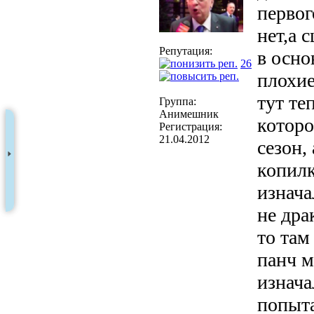
первог
нет,а 
Репутация:
в осн
26
плохие
тут те
Группа:
Анимешник
которо
Регистрация:
21.04.2012
сезон,
копилк
изнача
не дра
то там
панч м
изнач
попыта