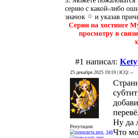
3. Можете пожаловатся
серию с какой-либо оши
значок
и указав прич
Серии на хостинге M
просмотру в связи
х
#1 написал:
Kety
25 декабря 2025 19:19 | ICQ: --
Странн
субтит
добави
перевё
Ну да 
Репутация:
Что мо
346