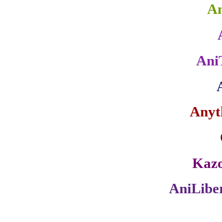
A
Ani
Anyt
Kazo
AniLiber