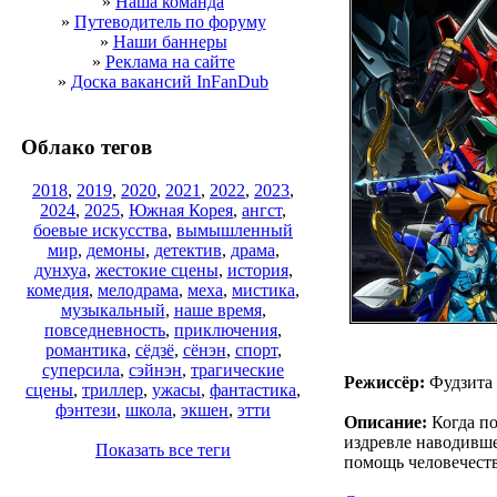
»
Наша команда
»
Путеводитель по форуму
»
Наши баннеры
»
Реклама на сайте
»
Доска вакансий InFanDub
Облако тегов
2018
,
2019
,
2020
,
2021
,
2022
,
2023
,
2024
,
2025
,
Южная Корея
,
ангст
,
боевые искусства
,
вымышленный
мир
,
демоны
,
детектив
,
драма
,
дунхуа
,
жестокие сцены
,
история
,
комедия
,
мелодрама
,
меха
,
мистика
,
музыкальный
,
наше время
,
повседневность
,
приключения
,
романтика
,
сёдзё
,
сёнэн
,
спорт
,
суперсила
,
сэйнэн
,
трагические
Режиссёр:
Фудзита
сцены
,
триллер
,
ужасы
,
фантастика
,
фэнтези
,
школа
,
экшен
,
этти
Описание:
Когда по
издревле наводивше
Показать все теги
помощь человечеств