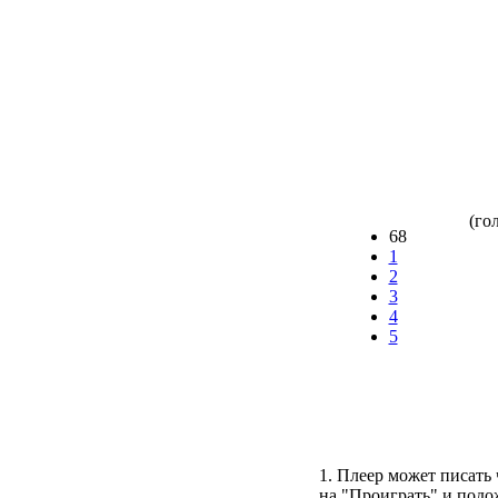
(гол
68
1
2
3
4
5
1. Плеер может писать 
на "Проиграть" и подо