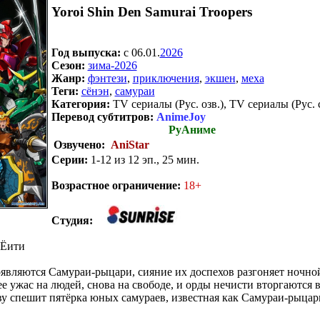
Yoroi Shin Den Samurai Troopers
Год выпуска:
c 06.01.
2026
Сезон:
зима-2026
Жанр:
фэнтези
,
приключения
,
экшен
,
меха
Теги:
сёнэн
,
самураи
Категория:
TV сериалы (Рус. озв.), TV сериалы (Рус. 
Перевод субтитров:
AnimeJoy
РуАниме
Озвучено:
AniStar
Серии:
1-12 из 12 эп., 25 мин.
.
Возрастное ограничение:
18+
Студия:
 Ёити
являются Самураи-рыцари, сияние их доспехов разгоняет ночной
е ужас на людей, снова на свободе, и орды нечисти вторгаются 
у спешит пятёрка юных самураев, известная как Самураи-рыцар