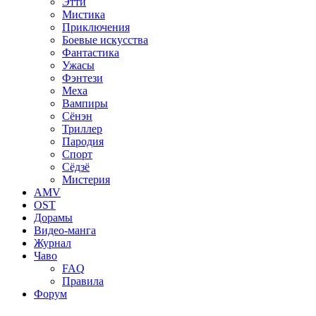
Этти
Мистика
Приключения
Боевые искусства
Фантастика
Ужасы
Фэнтези
Меха
Вампиры
Сёнэн
Триллер
Пародия
Спорт
Сёдзё
Мистерия
AMV
OST
Дорамы
Видео-манга
Журнал
Чаво
FAQ
Правила
Форум