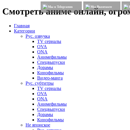
Мы в Telegramm
Мы Вконтакте
Смотреть аниме онлайн, огром
Главная
Категории
Рус. озвучка
TV сериалы
OVA
ONA
Анимефильмы
Спецвыпуски
Дорамы
Кинофильмы
Видео-манга
Рус. субтитры
TV сериалы
OVA
ONA
Анимефильмы
Спецвыпуски
Дорамы
Кинофильмы
Не японское