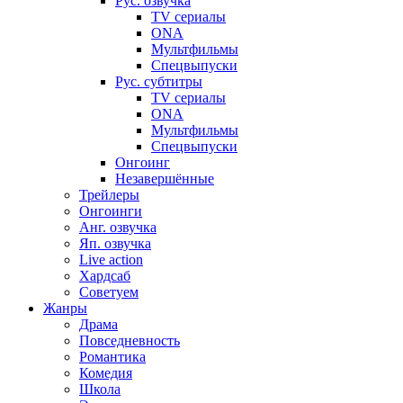
Рус. озвучка
TV сериалы
ONA
Мультфильмы
Спецвыпуски
Рус. субтитры
TV сериалы
ONA
Мультфильмы
Спецвыпуски
Онгоинг
Незавершённые
Трейлеры
Онгоинги
Анг. озвучка
Яп. озвучка
Live action
Хардсаб
Советуем
Жанры
Драма
Повседневность
Романтика
Комедия
Школа