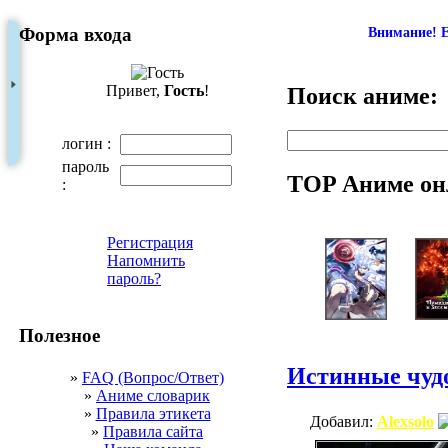
Форма входа
Внимание! Е
Привет,
Гость
!
Поиск аниме:
логин :
пароль
TOP Аниме он
:
Регистрация
Напомнить
пароль?
Полезное
Истинные чуд
»
FAQ (Вопрос/Ответ)
»
Аниме словарик
»
Правила этикета
Добавил:
Alexsolo
»
Правила сайта