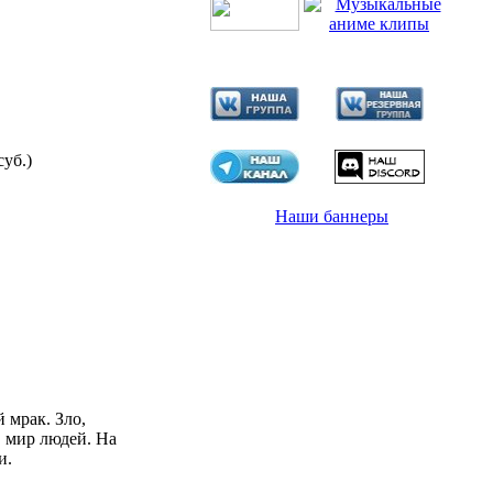
суб.)
Наши баннеры
 мрак. Зло,
в мир людей. На
и.