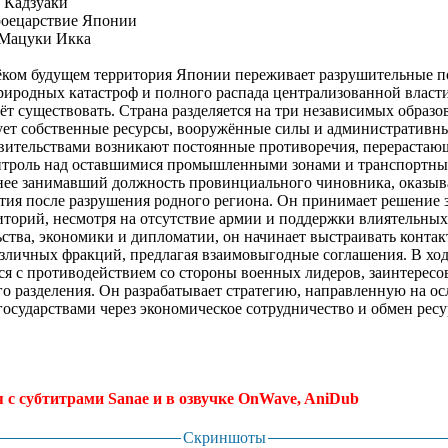
 Кадзуаки
оецарствие Японии
Мацуки Икка
ком будущем территория Японии переживает разрушительные по
риродных катастроф и полного распада централизованной власти
ёт существовать. Страна разделяется на три независимых образо
ет собственные ресурсы, вооружённые силы и административны
ительствами возникают постоянные противоречия, перерастаю
онтроль над оставшимися промышленными зонами и транспортны
нее занимавший должность провинциального чиновника, оказыв
ия после разрушения родного региона. Он принимает решение з
торий, несмотря на отсутствие армии и поддержки влиятельных
ьства, экономики и дипломатии, он начинает выстраивать контак
зличных фракций, предлагая взаимовыгодные соглашения. В ход
я с противодействием со стороны военных лидеров, заинтересо
о разделения. Он разрабатывает стратегию, направленную на ос
осударствами через экономическое сотрудничество и обмен ресу
я с субтитрами Sanae и в озвучке OnWave, AniDub
.
Скриншоты