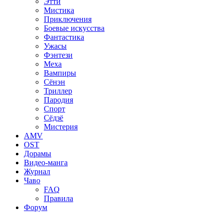
Этти
Мистика
Приключения
Боевые искусства
Фантастика
Ужасы
Фэнтези
Меха
Вампиры
Сёнэн
Триллер
Пародия
Спорт
Сёдзё
Мистерия
AMV
OST
Дорамы
Видео-манга
Журнал
Чаво
FAQ
Правила
Форум