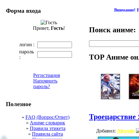
Форма входа
Внимание! Е
Привет,
Гость
!
Поиск аниме:
логин :
пароль
TOP Аниме он
:
Регистрация
Напомнить
пароль?
Полезное
Троецарствие
»
FAQ (Вопрос/Ответ)
»
Аниме словарик
»
Правила этикета
Добавил:
Alexsolo
»
Правила сайта