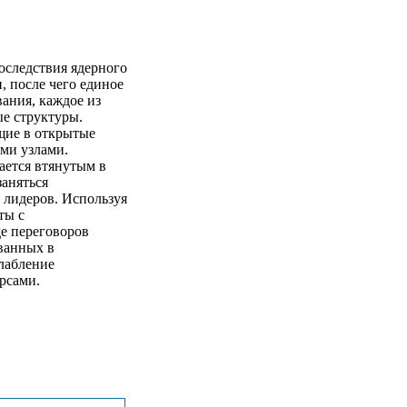
следствия ядерного
, после чего единое
вания, каждое из
е структуры.
щие в открытые
ми узлами.
ается втянутым в
аняться
 лидеров. Используя
ты с
е переговоров
ванных в
лабление
рсами.