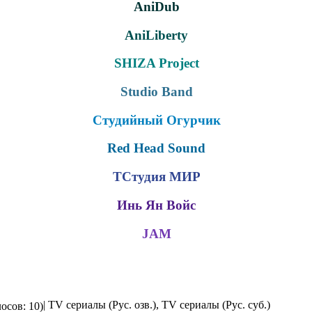
AniDub
AniLiberty
SHIZA Project
Studio Band
Студийный Огурчик
Red Head Sound
ТСтудия МИР
Инь Ян Войс
JAM
| TV сериалы (Рус. озв.), TV сериалы (Рус. суб.)
осов: 10)