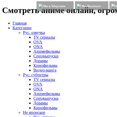
Мы в Telegramm
Мы Вконтакте
Смотреть аниме онлайн, огром
Главная
Категории
Рус. озвучка
TV сериалы
OVA
ONA
Анимефильмы
Спецвыпуски
Дорамы
Кинофильмы
Видео-манга
Рус. субтитры
TV сериалы
OVA
ONA
Анимефильмы
Спецвыпуски
Дорамы
Кинофильмы
Не японское