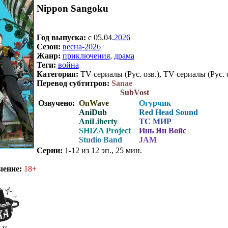
Nippon Sangoku
Год выпуска:
c 05.04.
2026
Сезон:
весна-2026
Жанр:
приключения
,
драма
Теги:
война
Категория:
TV сериалы (Рус. озв.), TV сериалы (Рус. 
Перевод субтитров:
Sanae
SubVost
Озвучено:
OnWave
Огурчик
AniDub
Red Head Sound
AniLiberty
ТС МИР
SHIZA Project
Инь Ян Войс
Studio Band
JAM
Серии:
1-12 из 12 эп., 25 мин.
чение:
18+