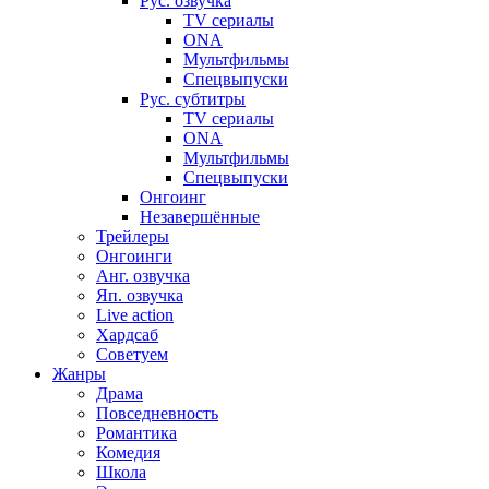
Рус. озвучка
TV сериалы
ONA
Мультфильмы
Спецвыпуски
Рус. субтитры
TV сериалы
ONA
Мультфильмы
Спецвыпуски
Онгоинг
Незавершённые
Трейлеры
Онгоинги
Анг. озвучка
Яп. озвучка
Live action
Хардсаб
Советуем
Жанры
Драма
Повседневность
Романтика
Комедия
Школа