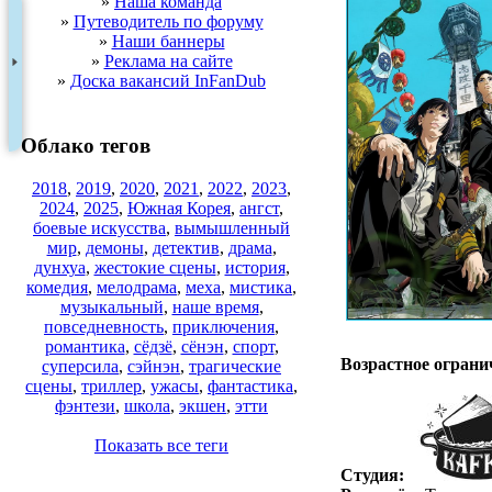
»
Наша команда
»
Путеводитель по форуму
»
Наши баннеры
»
Реклама на сайте
»
Доска вакансий InFanDub
Облако тегов
2018
,
2019
,
2020
,
2021
,
2022
,
2023
,
2024
,
2025
,
Южная Корея
,
ангст
,
боевые искусства
,
вымышленный
мир
,
демоны
,
детектив
,
драма
,
дунхуа
,
жестокие сцены
,
история
,
комедия
,
мелодрама
,
меха
,
мистика
,
музыкальный
,
наше время
,
повседневность
,
приключения
,
.
романтика
,
сёдзё
,
сёнэн
,
спорт
,
Возрастное ограни
суперсила
,
сэйнэн
,
трагические
сцены
,
триллер
,
ужасы
,
фантастика
,
фэнтези
,
школа
,
экшен
,
этти
Показать все теги
Студия: