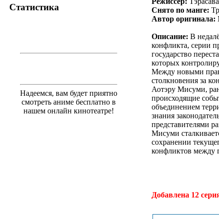
Режиссёр:
Тэрасава
Статистика
Снято по манге:
Тр
Автор оригинала:
Описание:
В недалё
конфликта, серии п
государство переста
которых контролиру
Между новыми прав
столкновения за к
Аотэру Мисуми, ра
Надеемся, вам будет приятно
происходящие событ
смотреть аниме бесплатно в
объединением терри
нашем онлайн кинотеатре!
знания законодател
представителями ра
Мисуми сталкиваетс
сохранении текущег
конфликтов между г
.
Добавлена 12 сери