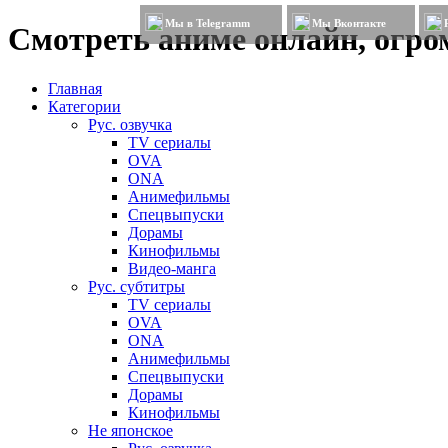
Мы в Telegramm
Мы Вконтакте
Смотреть аниме онлайн, огром
Главная
Категории
Рус. озвучка
TV сериалы
OVA
ONA
Анимефильмы
Спецвыпуски
Дорамы
Кинофильмы
Видео-манга
Рус. субтитры
TV сериалы
OVA
ONA
Анимефильмы
Спецвыпуски
Дорамы
Кинофильмы
Не японское