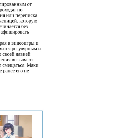
олированным от
роходят по
тия или переписка
ченицей, которую
чинается без
я афишировать
рая в видеоигры и
вится регулярным и
о своей давней
нения вызывают
т смещаться. Маки
 ранее его не