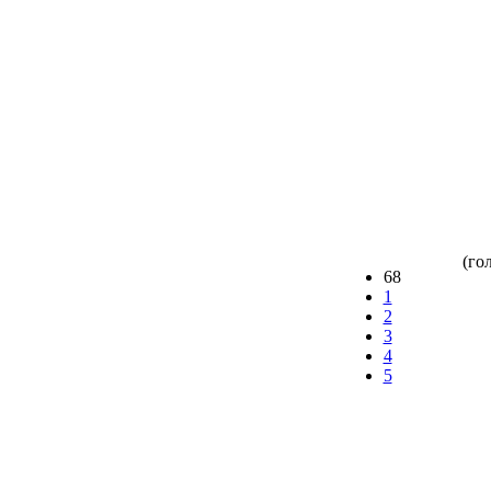
(гол
68
1
2
3
4
5