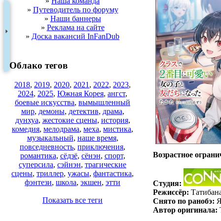
»
Наша команда
»
Путеводитель по форуму
»
Наши баннеры
»
Реклама на сайте
»
Доска вакансий InFanDub
Облако тегов
2018
,
2019
,
2020
,
2021
,
2022
,
2023
,
2024
,
2025
,
Южная Корея
,
ангст
,
боевые искусства
,
вымышленный
мир
,
демоны
,
детектив
,
драма
,
дунхуа
,
жестокие сцены
,
история
,
комедия
,
мелодрама
,
меха
,
мистика
,
музыкальный
,
наше время
,
повседневность
,
приключения
,
Возрастное ограни
романтика
,
сёдзё
,
сёнэн
,
спорт
,
суперсила
,
сэйнэн
,
трагические
сцены
,
триллер
,
ужасы
,
фантастика
,
фэнтези
,
школа
,
экшен
,
этти
Студия:
Режиссёр:
Татибан
Показать все теги
Снято по ранобэ:
Я
Автор оригинала: