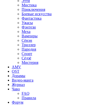
Этти
Мистика
Приключения
Боевые искусства
Фантастика
Ужасы
Фэнтези
Меха
Вампиры
Сёнэн
Триллер
Пародия
Спорт
Сёдзё
Мистерия
AMV
OST
Дорамы
Видео-манга
Журнал
Чаво
FAQ
Правила
Форум