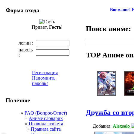
Форма входа
Внимание! Е
Привет,
Гость
!
Поиск аниме:
логин :
пароль
TOP Аниме он
:
Регистрация
Напомнить
пароль?
Полезное
Дружба со вто
»
FAQ (Вопрос/Ответ)
»
Аниме словарик
»
Правила этикета
Добавил:
Alexsolo
»
Правила сайта