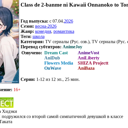
Class de 2-banme ni Kawaii Onnanoko to To
Год выпуска:
c 07.04.
2026
Сезон:
весна-2026
Жанр:
комедия
,
романтика
Теги:
школа
Категория:
TV сериалы (Рус. озв.), TV сериалы (Рус. 
Перевод субтитров:
AnimeJoy
Озвучено:
Dream Cast
AnimeVost
AniDub
AniLiberty
Flowers Media
SHIZA Projectt
OnWave
AniBaza
Серии:
1-12 из 12 эп., 25 мин.
.
чение:
16+
а Хидэки
 подружился со второй самой симпатичной девушкой в классе
Таката