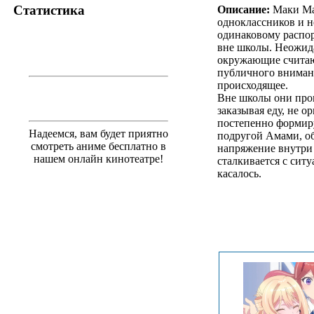
Статистика
Описание:
Маки Маэ
одноклассников и н
одинаковому распор
вне школы. Неожида
окружающие считают
публичного внимани
происходящее.
Вне школы они пров
заказывая еду, не 
постепенно формиру
Надеемся, вам будет приятно
подругой Амами, о
смотреть аниме бесплатно в
напряжение внутри
нашем онлайн кинотеатре!
сталкивается с сит
касалось.
.