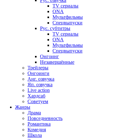
Рус. озвучка
TV сериалы
ONA
Мультфильмы
Спецвыпуски
Рус. субтитры
TV сериалы
ONA
Мультфильмы
Спецвыпуски
Онгоинг
Незавершённые
Трейлеры
Онгоинги
Анг. озвучка
Яп. озвучка
Live action
Хардсаб
Советуем
Жанры
Драма
Повседневность
Романтика
Комедия
Школа