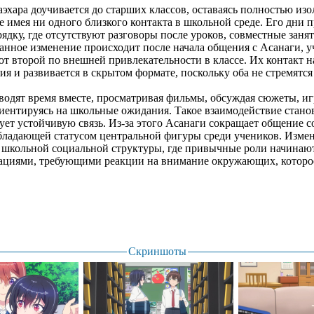
хара доучивается до старших классов, оставаясь полностью из
е имея ни одного близкого контакта в школьной среде. Его дни п
ядку, где отсутствуют разговоры после уроков, совместные заня
нное изменение происходит после начала общения с Асанаги, у
 второй по внешней привлекательности в классе. Их контакт на
я и развивается в скрытом формате, поскольку оба не стремятс
одят время вместе, просматривая фильмы, обсуждая сюжеты, иг
ориентируясь на школьные ожидания. Такое взаимодействие стано
ет устойчивую связь. Из-за этого Асанаги сокращает общение с
бладающей статусом центральной фигуры среди учеников. Изме
 школьной социальной структуры, где привычные роли начинаю
уациями, требующими реакции на внимание окружающих, которое
Скриншоты