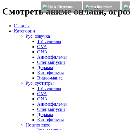
Мы в Telegramm
Мы Вконтакте
Смотреть аниме онлайн, огром
Главная
Категории
Рус. озвучка
TV сериалы
OVA
ONA
Анимефильмы
Спецвыпуски
Дорамы
Кинофильмы
Видео-манга
Рус. субтитры
TV сериалы
OVA
ONA
Анимефильмы
Спецвыпуски
Дорамы
Кинофильмы
Не японское