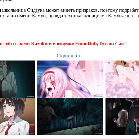
школьница Сидзука может видеть призраков, поэтому подраба
циста по имени Камуи, правда техника экзорцизма Камуи-сана...
 с субтитрами Kazoku и в озвучке FumoDub, Dream Cast
.
Скриншоты