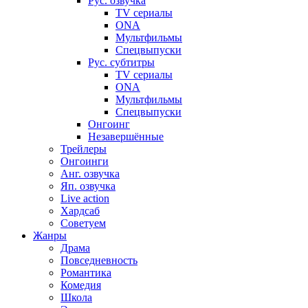
Рус. озвучка
TV сериалы
ONA
Мультфильмы
Спецвыпуски
Рус. субтитры
TV сериалы
ONA
Мультфильмы
Спецвыпуски
Онгоинг
Незавершённые
Трейлеры
Онгоинги
Анг. озвучка
Яп. озвучка
Live action
Хардсаб
Советуем
Жанры
Драма
Повседневность
Романтика
Комедия
Школа