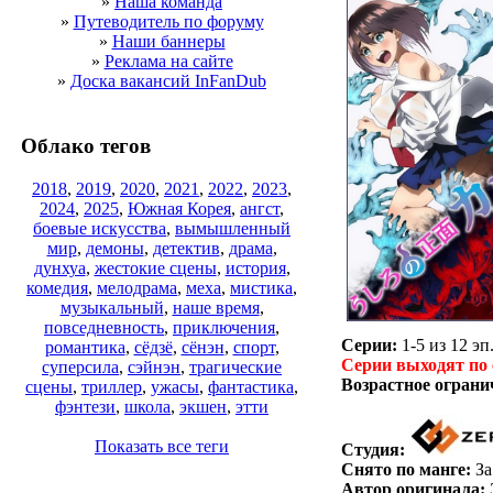
»
Наша команда
»
Путеводитель по форуму
»
Наши баннеры
»
Реклама на сайте
»
Доска вакансий InFanDub
Облако тегов
2018
,
2019
,
2020
,
2021
,
2022
,
2023
,
2024
,
2025
,
Южная Корея
,
ангст
,
боевые искусства
,
вымышленный
мир
,
демоны
,
детектив
,
драма
,
дунхуа
,
жестокие сцены
,
история
,
комедия
,
мелодрама
,
меха
,
мистика
,
музыкальный
,
наше время
,
повседневность
,
приключения
,
Серии:
1-5 из 12 эп.
романтика
,
сёдзё
,
сёнэн
,
спорт
,
Серии выходят по 
суперсила
,
сэйнэн
,
трагические
Возрастное ограни
сцены
,
триллер
,
ужасы
,
фантастика
,
фэнтези
,
школа
,
экшен
,
этти
Показать все теги
Студия:
Снято по манге:
За
Автор оригинала: