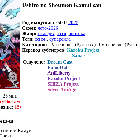
Ushiro no Shoumen Kamui-san
Год выпуска:
c 04.07.
2026
Сезон:
лето-2026
Жанр:
комедия
,
этти
,
эротика
Теги:
сёнэн
,
суперсила
Категория:
TV сериалы (Рус. озв.), TV сериалы (Рус. 
Перевод субтитров:
Kazoku Project
Sanae
Озвучено:
Dream Cast
FumoDub
AniLiberty
Kazoku Project
SHIZA Project
Silver AniAge
, 25 мин.
субботам
чение:
18+
 спиной Камуи
Эроки