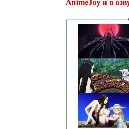
AnimeJoy и в озв