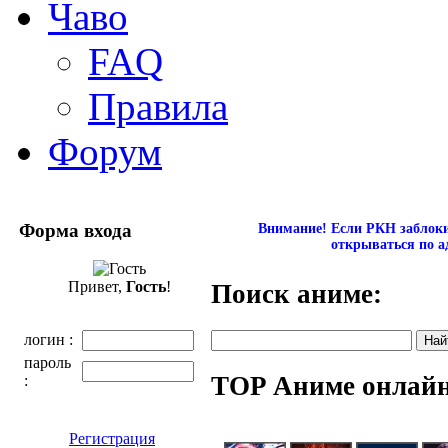
Чаво
FAQ
Правила
Форум
Форма входа
Внимание! Если РКН заблокир
открываться по а
Привет,
Гость
!
Поиск аниме:
логин :
пароль
TOP Аниме онлай
:
Регистрация