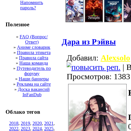
Напомнить
пароль?
Полезное
»
FAQ (Вопрос/
Дара из Рэйвы
Ответ)
»
Аниме словарик
»
Правила этикета
Добавил:
Alexsolo
»
Правила сайта
»
Наша команда
| В
»
Путеводитель по
форуму
Просмотров: 1383
»
Наши баннеры
»
Реклама на сайте
»
Доска вакансий
InFanDub
Облако тегов
2018
,
2019
,
2020
,
2021
,
2022
,
2023
,
2024
,
2025
,