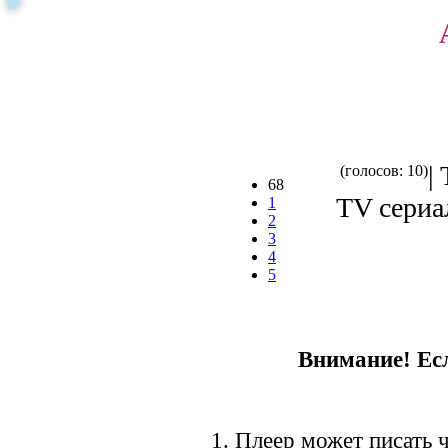
|
(голосов: 10)
68
TV сериал
1
2
3
4
5
Внимание! Есл
1. Плеер может писать ч