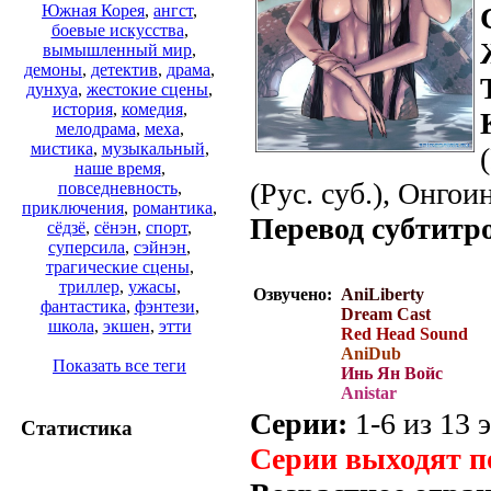
Южная Корея
,
ангст
,
боевые искусства
,
вымышленный мир
,
демоны
,
детектив
,
драма
,
дунхуа
,
жестокие сцены
,
история
,
комедия
,
мелодрама
,
меха
,
мистика
,
музыкальный
,
наше время
,
(Рус. суб.), Онгои
повседневность
,
приключения
,
романтика
,
Перевод субтитр
сёдзё
,
сёнэн
,
спорт
,
суперсила
,
сэйнэн
,
трагические сцены
,
триллер
,
ужасы
,
Озвучено:
AniLiberty
фантастика
,
фэнтези
,
Dream Cast
школа
,
экшен
,
этти
Red Head Sound
AniDub
Показать все теги
Инь Ян Войс
Anistar
Серии:
1-6 из 13 э
Статистика
Серии выходят п