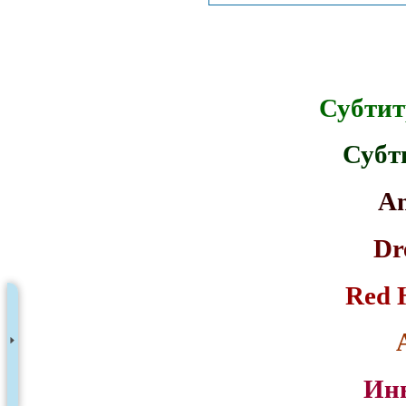
Субтит
Субт
An
Dr
Red 
Инь