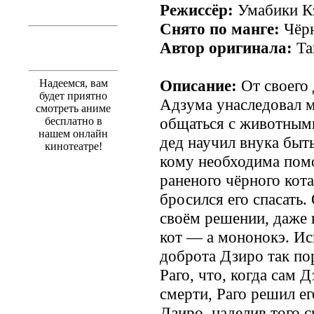
Режиссёр:
Умабики К
Снято по манге:
Чёрн
Автор оригинала:
Та
Описание:
От своего 
Надеемся, вам
будет приятно
Адзума унаследовал м
смотреть аниме
общаться с животными
бесплатно в
нашем онлайн
дед научил внука быт
кинотеатре!
кому необходима пом
раненого чёрного кот
бросился его спасать.
своём решении, даже к
кот — а мононокэ. Ис
доброта Дзиро так по
Раго, что, когда сам 
смерти, Раго решил ег
Дзиро, наделив того 