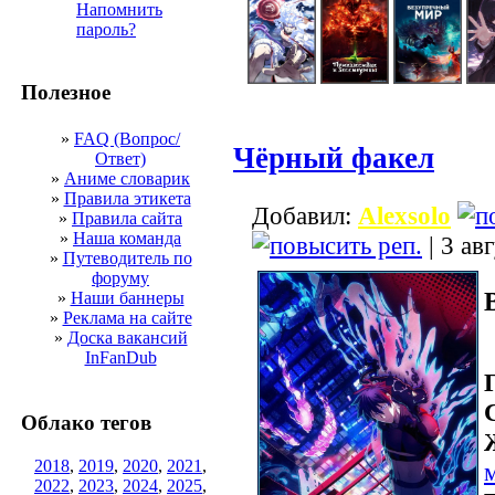
Напомнить
пароль?
Полезное
»
FAQ (Вопрос/
Чёрный факел
Ответ)
»
Аниме словарик
»
Правила этикета
Добавил:
Alexsolo
»
Правила сайта
»
Наша команда
| 3 ав
»
Путеводитель по
форуму
»
Наши баннеры
»
Реклама на сайте
»
Доска вакансий
InFanDub
Облако тегов
2018
,
2019
,
2020
,
2021
,
2022
,
2023
,
2024
,
2025
,