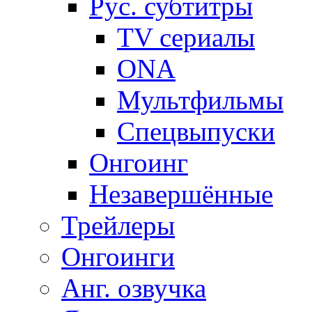
Рус. субтитры
TV сериалы
ONA
Мультфильмы
Спецвыпуски
Онгоинг
Незавершённые
Трейлеры
Онгоинги
Анг. озвучка