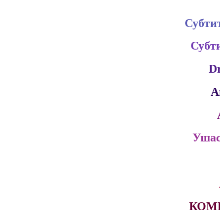
Субти
Субт
D
A
Ушас
КОМ