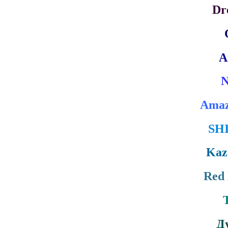
Dr
A
N
Amaz
SHI
Kaz
Red
Д