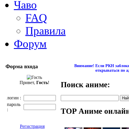
Чаво
FAQ
Правила
Форум
Форма входа
Внимание! Если РКН заблокир
открываться по а
Привет,
Гость
!
Поиск аниме:
логин :
пароль
TOP Аниме онлай
:
Регистрация