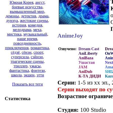
Южная Корея
,
ангст
,
боевые искусства
,
вымышленный мир
,
о
демоны
,
детектив
,
драма
,
дунхуа
,
жестокие сцены
,
история
,
комедия
,
мелодрама
,
меха
,
мистика
,
музыкальный
,
AnimeJoy
наше время
,
повседневность
,
приключения
,
романтика
,
Озвучено:
Dream Cast
Dre
сёдзё
,
сёнэн
,
спорт
,
AniLiberty
OnW
суперсила
,
сэйнэн
,
AniBaza
Ani
трагические сцены
,
Ушастая
Next
триллер
,
ужасы
,
JAM
Ama
фантастика
,
фэнтези
,
AniDub
SHI
школа
,
экшен
,
этти
К-ТА ДИДИ
Kaz
Серии:
1-5 из хх эп.,
Показать все теги
Серии выходят по с
Возрастное ограниче
Статистика
Студия:
100 Studio