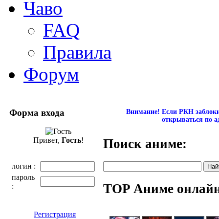
Чаво
FAQ
Правила
Форум
Форма входа
Внимание! Если РКН заблокир
открываться по а
Привет,
Гость
!
Поиск аниме:
логин :
пароль
TOP Аниме онлай
:
Регистрация