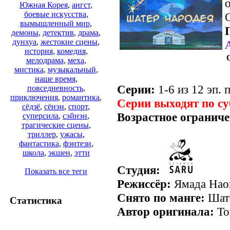
о
Южная Корея
,
ангст
,
боевые искусства
,
вымышленный мир
,
демоны
,
детектив
,
драма
,
дунхуа
,
жестокие сцены
,
история
,
комедия
,
мелодрама
,
меха
,
мистика
,
музыкальный
,
наше время
,
Серии:
1-6 из 12 эп. 
повседневность
,
приключения
,
романтика
,
Серии выходят по с
сёдзё
,
сёнэн
,
спорт
,
Возрастное ограниче
суперсила
,
сэйнэн
,
трагические сцены
,
триллер
,
ужасы
,
фантастика
,
фэнтези
,
школа
,
экшен
,
этти
Студия:
Показать все теги
Режиссёр:
Ямада Нао
Снято по манге:
Шатё
Статистика
Автор оригинала:
То