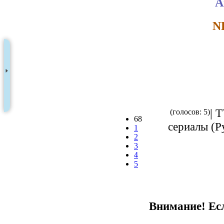
A
N
| 
(голосов: 5)
68
сериалы (Ру
1
2
3
4
5
Внимание! Есл