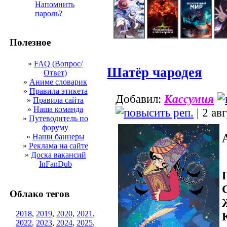
Напомнить
пароль?
Полезное
»
FAQ (Вопрос/
Шатёр чародея
Ответ)
»
Аниме словарик
»
Правила этикета
Добавил:
Кассумия
»
Правила сайта
»
Наша команда
| 2 ав
»
Путеводитель по
форуму
»
Наши баннеры
»
Реклама на сайте
»
Доска вакансий
InFanDub
Облако тегов
2018
,
2019
,
2020
,
2021
,
2022
,
2023
,
2024
,
2025
,