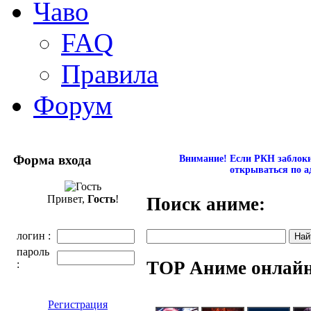
Чаво
FAQ
Правила
Форум
Форма входа
Внимание! Если РКН заблокир
открываться по а
Привет,
Гость
!
Поиск аниме:
логин :
пароль
TOP Аниме онлай
:
Регистрация