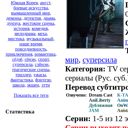
Южная Корея
,
ангст
,
боевые искусства
,
вымышленный мир
,
демоны
,
детектив
,
драма
,
дунхуа
,
жестокие сцены
,
история
,
комедия
,
мелодрама
,
меха
,
мистика
,
музыкальный
,
наше время
,
повседневность
,
приключения
,
романтика
,
мир
,
суперсила
сёдзё
,
сёнэн
,
спорт
,
суперсила
,
сэйнэн
,
Категория:
TV сер
трагические сцены
,
триллер
,
ужасы
,
сериалы (Рус. суб.
фантастика
,
фэнтези
,
Перевод субтитр
школа
,
экшен
,
этти
Озвучено:
Dream Cast
К-Т
Показать все теги
AniLiberty
Anim
Дубляжная
OnW
JAM
Anist
Статистика
Серии:
1-5 из 12 э
Серии выходят п