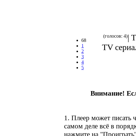
| 
(голосов: 4)
68
TV сериал
1
2
3
4
5
Внимание! Есл
1. Плеер может писать ч
самом деле всё в порядк
нажмите на "Проиграть"