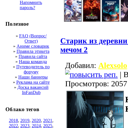
Напомнить
пароль?
Полезное
»
FAQ (Вопрос/
Старик из деревн
Ответ)
»
Аниме словарик
мечом 2
»
Правила этикета
»
Правила сайта
»
Наша команда
Добавил:
Alexsolo
»
Путеводитель по
форуму
| В
»
Наши баннеры
Просмотров: 2057
»
Реклама на сайте
»
Доска вакансий
InFanDub
Облако тегов
2018
,
2019
,
2020
,
2021
,
2022
,
2023
,
2024
,
2025
,