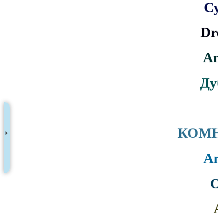
С
Dr
An
Ду
КОМН
A