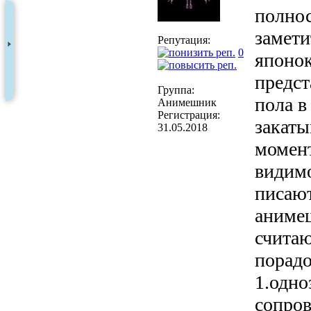
полнос
замети
Репутация:
0
японок
предст
Группа:
пола в
Анимешник
Регистрация:
закаты
31.05.2018
момен
видимо
писают
анимеш
считаю
порадо
1.одно
сопров