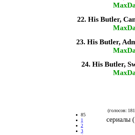
MaxDa
22. His Butler, Ca
MaxDa
23. His Butler, Ad
MaxDa
24. His Butler, Sw
MaxDa
(голосов: 181
85
сериалы (
1
2
3