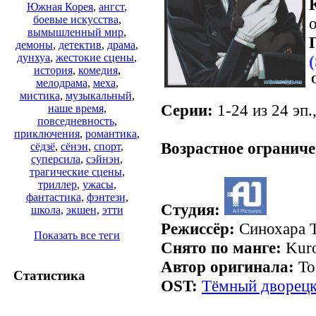
Южная Корея
,
ангст
,
боевые искусства
,
о
вымышленный мир
,
демоны
,
детектив
,
драма
,
дунхуа
,
жестокие сцены
,
история
,
комедия
,
мелодрама
,
меха
,
мистика
,
музыкальный
,
Серии:
1-24 из 24 эп.
наше время
,
повседневность
,
.
приключения
,
романтика
,
Возрастное ограниче
сёдзё
,
сёнэн
,
спорт
,
суперсила
,
сэйнэн
,
трагические сцены
,
триллер
,
ужасы
,
фантастика
,
фэнтези
,
Студия:
школа
,
экшен
,
этти
Режиссёр:
Синохара 
Показать все теги
Снято по манге:
Kuro
Автор оригинала:
То
Статистика
OST:
Тёмный дворецки