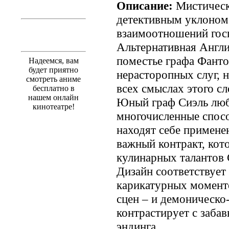
Описание:
Мистическ
детективным уклоном
взаимоотношений госп
Альтернативная Англи
поместье графа Фант
Надеемся, вам
будет приятно
нерасторопных слуг, 
смотреть аниме
всех смыслах этого с
бесплатно в
нашем онлайн
Юный граф Сиэль люб
кинотеатре!
многочисленные спосо
находят себе примене
важный контракт, кото
кулинарных талантов 
Дизайн соответствует
карикатурных момент
сцен – и демоническ
контрастирует с заба
эндинга.