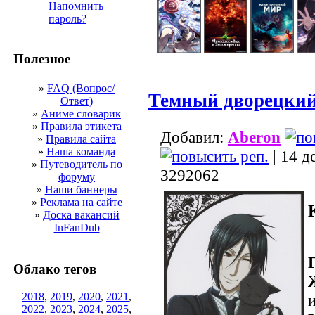
Напомнить
пароль?
Полезное
»
FAQ (Вопрос/
Темный дворецкий
Ответ)
»
Аниме словарик
»
Правила этикета
Добавил:
Aberon
»
Правила сайта
»
Наша команда
| 14 д
»
Путеводитель по
3292062
форуму
»
Наши баннеры
»
Реклама на сайте
»
Доска вакансий
InFanDub
Облако тегов
2018
,
2019
,
2020
,
2021
,
2022
,
2023
,
2024
,
2025
,