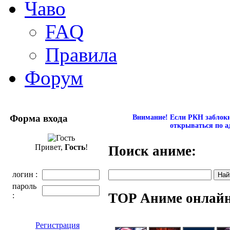
Чаво
FAQ
Правила
Форум
Форма входа
Внимание! Если РКН заблокир
открываться по а
Привет,
Гость
!
Поиск аниме:
логин :
пароль
TOP Аниме онлай
:
Регистрация