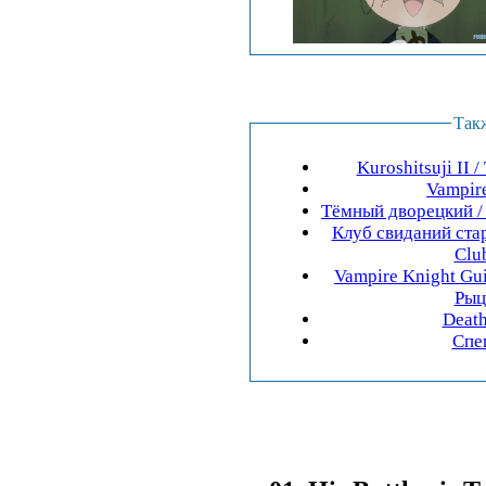
Так
Kuroshitsuji II
Vampir
Tёмный дворецкий /
Клуб свиданий ста
Club
Vampire Knight Gui
Рыц
Death
Спец