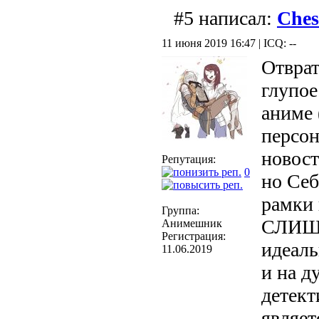
#5 написал:
Ches
11 июня 2019 16:47 | ICQ: --
Отврат
глупое
аниме 
персон
новост
Репутация:
0
но Себ
рамки 
Группа:
СЛИШК
Анимешник
Регистрация:
идеаль
11.06.2019
и на д
детект
являет