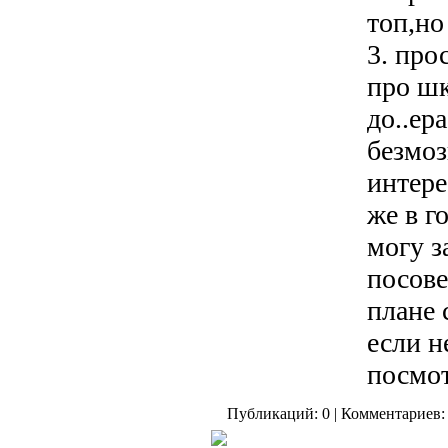
топ,но
3. про
про шк
до..ер
безмоз
интере
же в г
могу з
посове
плане 
если н
посмот
Публикаций: 0 | Комментариев: 