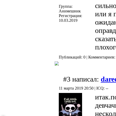
сильно
Группа:
Анимешник
или я 
Регистрация:
10.03.2019
ожидан
оправд
сказат
плохог
Публикаций: 0 | Комментариев: 
#3 написал:
dare
11 марта 2019 20:50 | ICQ: --
итак.п
девчач
нескол