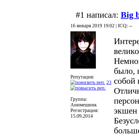
#1 написал:
Big 
16 января 2019 19:02 | ICQ: --
Интер
велик
Немног
было, 
Репутация:
собой 
23
Отличн
персо
Группа:
Анимешник
экшен 
Регистрация:
15.09.2014
Безусл
больше