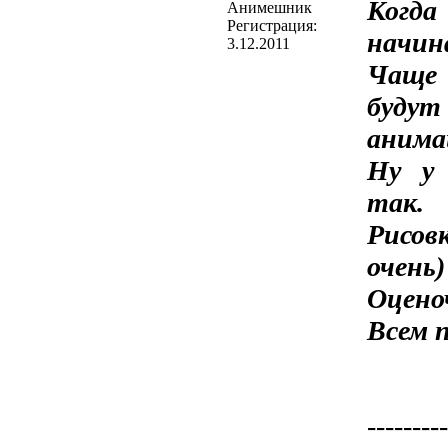
Когд
Анимешник
Регистрация:
начин
3.12.2011
Чаще 
буду
анима
Ну у 
так.
Рисов
очень)
Оценоч
Всем 
---------