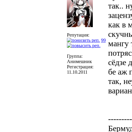
так.. 
заценз
как в 
скучны
Репутация:
99
мангу 
потряс
Группа:
сёдзе 
Анимешник
Регистрация:
бе аж п
11.10.2011
так, н
вариан
---------
Бермуд