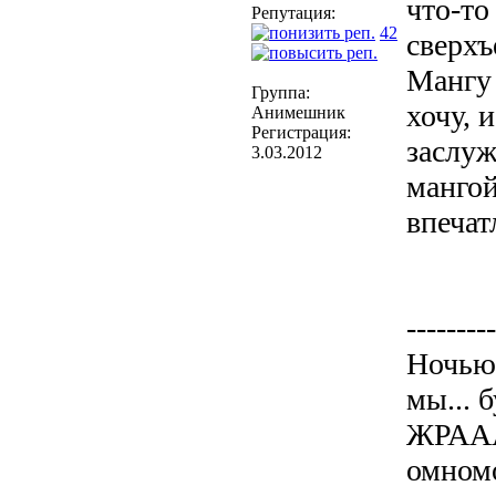
что-то
Репутация:
42
сверхъ
Мангу 
Группа:
хочу, 
Анимешник
Регистрация:
заслуж
3.03.2012
мангой
впечат
---------
Ночью..
мы... 
ЖРАА
омном