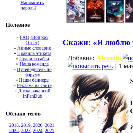
Напомнить
пароль?
Полезное
»
FAQ (Вопрос/
Скажи: «Я люблю 
Ответ)
»
Аниме словарик
»
Правила этикета
Добавил:
Alexsolo
»
Правила сайта
»
Наша команда
| 1 ма
»
Путеводитель по
форуму
S
»
Наши баннеры
»
Реклама на сайте
»
Доска вакансий
InFanDub
Облако тегов
2018
,
2019
,
2020
,
2021
,
2022
,
2023
,
2024
,
2025
,