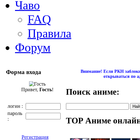
Чаво
FAQ
Правила
Форум
Форма входа
Внимание! Если РКН заблокир
открываться по а
Привет,
Гость
!
Поиск аниме:
логин :
пароль
TOP Аниме онлай
:
Регистрация