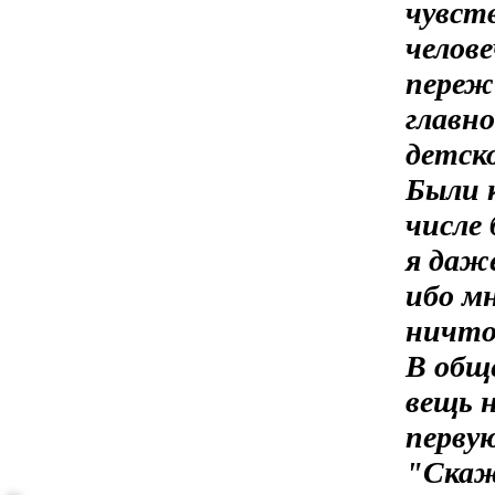
чувст
челов
переж
главно
детск
Были 
числе
я даже
ибо мн
ничто
В общ
вещь 
первую
"Скаж