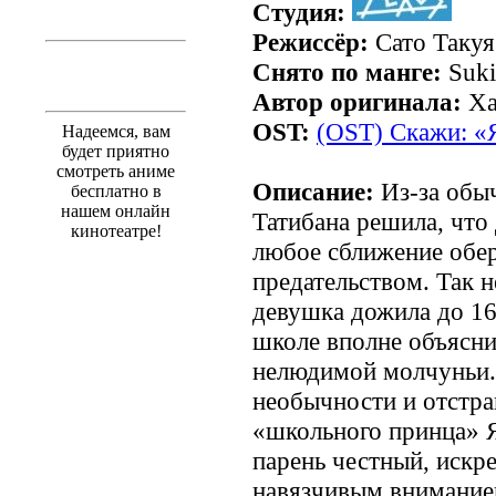
Студия:
Режиссёр:
Сато Такуя
Снято по манге:
Suki-
Автор оригинала:
Ха
OST:
(OST) Скажи: «
Надеемся, вам
будет приятно
смотреть аниме
Описание:
Из-за обы
бесплатно в
нашем онлайн
Татибана решила, что
кинотеатре!
любое сближение обе
предательством. Так 
девушка дожила до 16 
школе вполне объясн
нелюдимой молчуньи. 
необычности и отстра
«школьного принца» Я
парень честный, искр
навязчивым вниманием