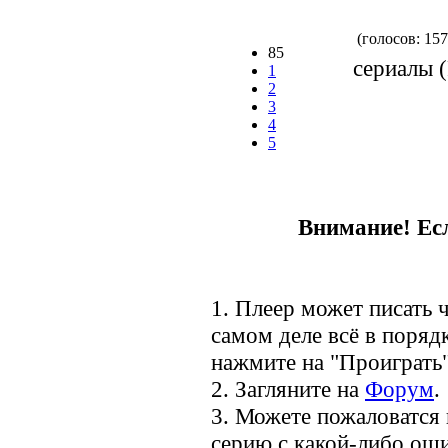
(голосов: 157
85
сериалы (
1
2
3
4
5
Внимание! Есл
1. Плеер может писать ч
самом деле всё в порядк
нажмите на "Проиграть"
2. Загляните на
Форум
.
3. Можете пожаловатся
серию с какой-либо оши