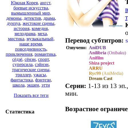
Южная Корея
,
ангст
,
боевые искусства
,
вымышленный мир
,
демоны
,
детектив
,
драма
,
дунхуа
,
жестокие сцены
,
история
,
комедия
,
о
мелодрама
,
меха
,
мистика
,
музыкальный
,
Перевод субтитров:
наше время
,
Озвучено:
AniDUB
повседневность
,
Anilibria
(Onibaku)
приключения
,
романтика
,
Anifilm
сёдзё
,
сёнэн
,
спорт
,
Shiza project
суперсила
,
сэйнэн
,
ARRU
трагические сцены
,
Ryc99
(AniMedia)
триллер
,
ужасы
,
Dream Cast
фантастика
,
фэнтези
,
Серии:
1-13 из 13 эп.
школа
,
экшен
,
этти
мин.
Показать все теги
.
Возрастное ограниче
Статистика