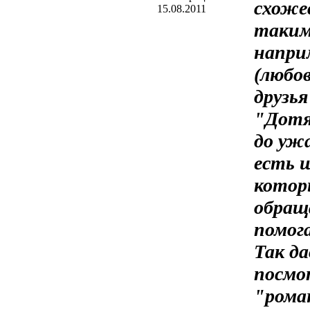
схоже
15.08.2011
таким
напри
(любо
друзья
"Дотя
до уж
есть 
котор
обращ
помог
Так да
посмо
"рома