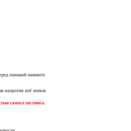
 перед паникой нажмите
в напротив неё значок
тью самого хостинга.
новости.