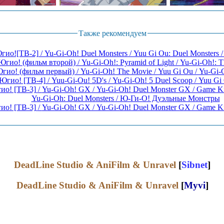
Также рекомендуем
Югио! (фильм второй) / Yu-Gi-Oh!: Pyramid of Light / Yu-Gi-Oh!: 
гио! (фильм первый) / Yu-Gi-Oh! The Movie / Yuu Gi Ou / Yu-Gi-
Югио! [ТВ-4] / Yuu-Gi-Ou! 5D's / Yu-Gi-Oh! 5 Duel Scoop / Yuu Gi
Югио! [ТВ-3] / Yu-Gi-Oh! GX / Yu-Gi-Oh! Duel Monster GX / Game 
Yu-Gi-Oh: Duel Monsters / Ю-Ги-О! Дуэльные Монстры
Югио! [ТВ-3] / Yu-Gi-Oh! GX / Yu-Gi-Oh! Duel Monster GX / Game 
DeadLine Studio & AniFilm & Unravel
[
Sibnet
]
DeadLine Studio & AniFilm & Unravel
[
Myvi
]