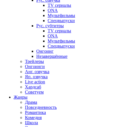
Рус. озвучка
TV сериалы
ONA
Мультфильмы
Спецвыпуски
Рус. субтитры
TV сериалы
ONA
Мультфильмы
Спецвыпуски
Онгоинг
Незавершённые
Трейлеры
Онгоинги
Анг. озвучка
Яп. озвучка
Live action
Хардсаб
Советуем
Жанры
Драма
Повседневность
Романтика
Комедия
Школа