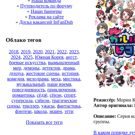
»
Наша команда
»
Путеводитель по форуму
»
Наши баннеры
»
Реклама на сайте
»
Доска вакансий InFanDub
Облако тегов
2018
,
2019
,
2020
,
2021
,
2022
,
2023
,
2024
,
2025
,
Южная Корея
,
ангст
,
боевые искусства
,
вымышленный
мир
,
демоны
,
детектив
,
драма
,
дунхуа
,
жестокие сцены
,
история
,
комедия
,
мелодрама
,
меха
,
мистика
,
музыкальный
,
наше время
,
повседневность
,
приключения
,
романтика
,
сёдзё
,
сёнэн
,
спорт
,
Режиссёр:
Мории К
суперсила
,
сэйнэн
,
трагические
Автор оригинала:
сцены
,
триллер
,
ужасы
,
фантастика
,
фэнтези
,
школа
,
экшен
,
этти
Описание:
Серия ко
группы.
Показать все теги
В каком порядке лу