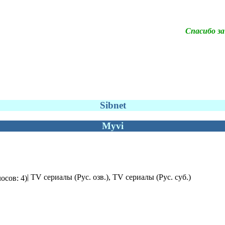
Спасибо за 
Sibnet
Myvi
| TV сериалы (Рус. озв.), TV сериалы (Рус. суб.)
осов: 4)