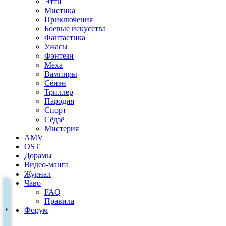
Этти
Мистика
Приключения
Боевые искусства
Фантастика
Ужасы
Фэнтези
Меха
Вампиры
Сёнэн
Триллер
Пародия
Спорт
Сёдзё
Мистерия
AMV
OST
Дорамы
Видео-манга
Журнал
Чаво
FAQ
Правила
Форум