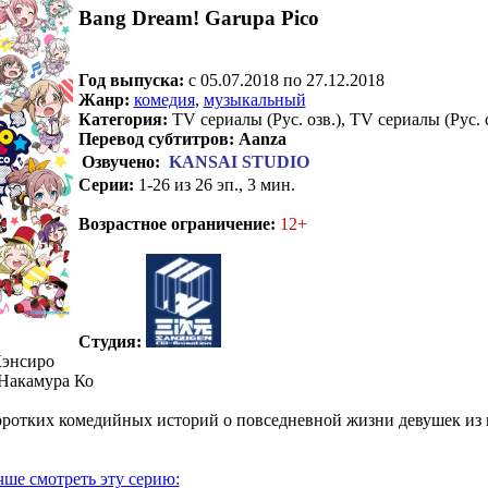
Bang Dream! Garupa Pico
Год выпуска:
c 05.07.2018 по 27.12.2018
Жанр:
комедия
,
музыкальный
Категория:
TV сериалы (Рус. озв.), TV сериалы (Рус. 
Перевод субтитров:
Aanza
Озвучено:
KANSAI STUDIO
Серии:
1-26 из 26 эп., 3 мин.
.
Возрастное ограничение:
12+
Студия:
энсиро
Накамура Ко
ротких комедийных историй о повседневной жизни девушек из
чше смотреть эту серию: