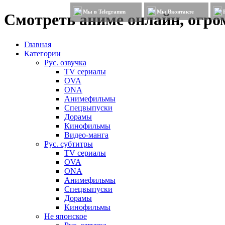
Мы в Telegramm
Мы Вконтакте
Смотреть аниме онлайн, огром
Главная
Категории
Рус. озвучка
TV сериалы
OVA
ONA
Анимефильмы
Спецвыпуски
Дорамы
Кинофильмы
Видео-манга
Рус. субтитры
TV сериалы
OVA
ONA
Анимефильмы
Спецвыпуски
Дорамы
Кинофильмы
Не японское