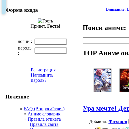
Форма входа
Внимание! Е
Привет,
Гость
!
Поиск аниме:
логин :
пароль
TOP Аниме он
:
Регистрация
Напомнить
пароль?
Полезное
Ура мечте! Де
»
FAQ (Вопрос/Ответ)
»
Аниме словарик
»
Правила этикета
Добавил:
Фаэлирн
»
Правила сайта