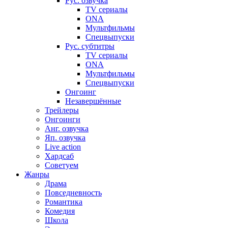
Рус. озвучка
TV сериалы
ONA
Мультфильмы
Спецвыпуски
Рус. субтитры
TV сериалы
ONA
Мультфильмы
Спецвыпуски
Онгоинг
Незавершённые
Трейлеры
Онгоинги
Анг. озвучка
Яп. озвучка
Live action
Хардсаб
Советуем
Жанры
Драма
Повседневность
Романтика
Комедия
Школа