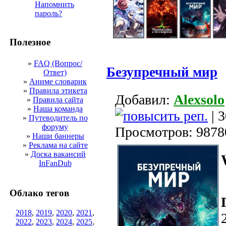
Напомнить
пароль?
Полезное
»
FAQ (Вопрос/
Безупречный мир
Ответ)
»
Аниме словарик
»
Правила этикета
Добавил:
Alexsolo
»
Правила сайта
»
Наша команда
| 
»
Путеводитель по
форуму
Просмотров: 9878
»
Наши баннеры
»
Реклама на сайте
»
Доска вакансий
InFanDub
Облако тегов
2018
,
2019
,
2020
,
2021
,
2022
,
2023
,
2024
,
2025
,