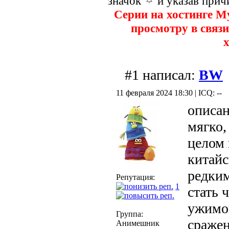
значок
и указав прич
Серии на хостинге M
просмотру в связи
х
#1 написал:
BW
11 февраля 2024 18:30 | ICQ: --
описан
мягко,
целом 
китайс
редким
Репутация:
1
стать 
ужимо
Группа:
сражен
Анимешник