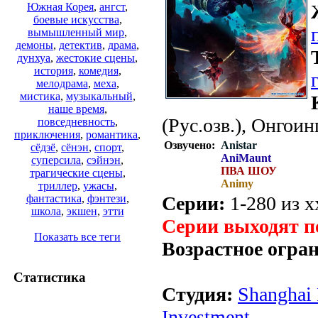
Южная Корея
,
ангст
,
боевые искусства
,
вымышленный мир
,
демоны
,
детектив
,
драма
,
дунхуа
,
жестокие сцены
,
история
,
комедия
,
мелодрама
,
меха
,
мистика
,
музыкальный
,
наше время
,
(Рус.озв.), Онгоин
повседневность
,
приключения
,
романтика
,
Озвучено:
Anistar
сёдзё
,
сёнэн
,
спорт
,
AniMaunt
суперсила
,
сэйнэн
,
ПВА ШОУ
трагические сцены
,
Animy
триллер
,
ужасы
,
Серии:
1-280 из х
фантастика
,
фэнтези
,
школа
,
экшен
,
этти
Серии выходят п
Показать все теги
Возрастное огра
Статистика
Студия:
Shanghai 
Investment