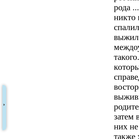
рода ..
никто 
спалил
выжил
междо
такого.
которы
справе
востор
выживш
родите
затем 
них не
также 