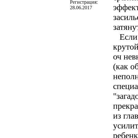
Регистрация:
эффек
28.06.2017
засиль
затяну
Если п
крутой
оч нев
(как о
непол
специа
"загад
прекра
из гла
усилит
ребенк