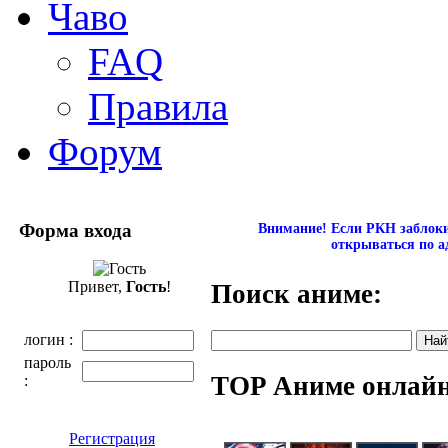
Чаво
FAQ
Правила
Форум
Форма входа
Внимание! Если РКН заблокир
открываться по а
Привет,
Гость
!
Поиск аниме:
логин :
пароль
TOP Аниме онлай
:
Регистрация