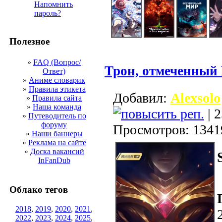
Напомнить
пароль?
Полезное
»
FAQ (Вопрос/
Трон, отмеченный
Ответ)
»
Аниме словарик
»
Правила этикета
Добавил:
Alexsolo
»
Правила сайта
»
Наша команда
| 2
»
Путеводитель по
форуму
Просмотров: 1341
»
Наши баннеры
»
Реклама на сайте
»
Доска вакансий
InFanDub
Облако тегов
2018
,
2019
,
2020
,
2021
,
2022
,
2023
,
2024
,
2025
,