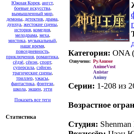
Южная Корея
,
ангст
,
боевые искусства
,
вымышленный мир
,
демоны
,
детектив
,
драма
,
дунхуа
,
жестокие сцены
,
история
,
комедия
,
мелодрама
,
меха
,
мистика
,
музыкальный
,
наше время
,
Категория:
ONA (Р
повседневность
,
приключения
,
романтика
,
Озвучено:
РуАниме
сёдзё
,
сёнэн
,
спорт
,
AnimeVost
суперсила
,
сэйнэн
,
Anistar
трагические сцены
,
Animy
триллер
,
ужасы
,
Серии:
1-208 из 2
фантастика
,
фэнтези
,
школа
,
экшен
,
этти
.
Показать все теги
Возрастное огра
Статистика
Студия:
Shenman E
Режиссёр:
Цзэн Ю