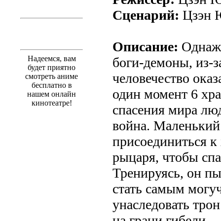
Сценарий:
Цзэн 
Описание:
Однажд
Надеемся, вам
боги-демоны, из-з
будет приятно
человечество оказ
смотреть аниме
бесплатно в
один момент 6 хр
нашем онлайн
кинотеатре!
спасения мира люд
война. Маленький
присоединиться к 
рыцаря, чтобы спа
Тренируясь, он пы
стать самым могу
унаследовать трон
на грани гибели.