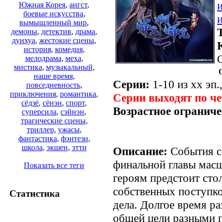
Южная Корея
,
ангст
,
боевые искусства
,
вымышленный мир
,
демоны
,
детектив
,
драма
,
дунхуа
,
жестокие сцены
,
история
,
комедия
,
мелодрама
,
меха
,
мистика
,
музыкальный
,
наше время
,
Серии:
1-10 из хх эп.
повседневность
,
приключения
,
романтика
,
Серии выходят по ч
сёдзё
,
сёнэн
,
спорт
,
Возрастное ограниче
суперсила
,
сэйнэн
,
трагические сцены
,
триллер
,
ужасы
,
фантастика
,
фэнтези
,
школа
,
экшен
,
этти
Описание:
События с
финальной главы масш
Показать все теги
героям предстоит сто
собственных поступко
Статистика
дела. Долгое время р
общей цели разными п