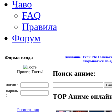
Чаво
FAQ
Правила
Форум
Форма входа
Внимание! Если РКН заблокир
открываться по а
Привет,
Гость
!
Поиск аниме:
логин :
пароль
TOP Аниме онлай
:
Регистрация