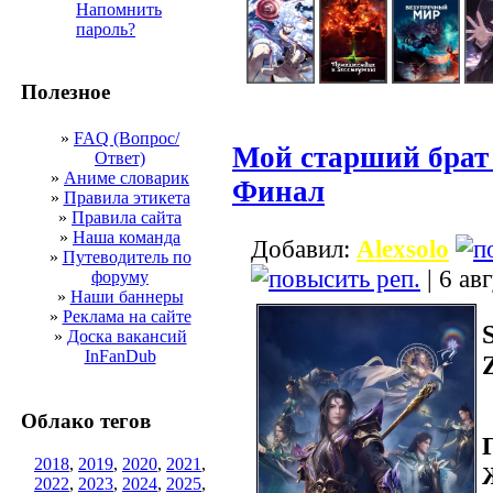
Напомнить
пароль?
Полезное
»
FAQ (Вопрос/
Мой старший брат
Ответ)
»
Аниме словарик
Финал
»
Правила этикета
»
Правила сайта
»
Наша команда
Добавил:
Alexsolo
»
Путеводитель по
| 6 ав
форуму
»
Наши баннеры
»
Реклама на сайте
»
Доска вакансий
InFanDub
Облако тегов
2018
,
2019
,
2020
,
2021
,
2022
,
2023
,
2024
,
2025
,