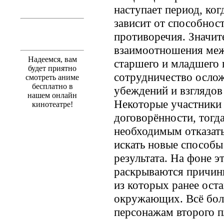
наступает период, ког
зависит от способнос
противоречия. Значит
взаимоотношения меж
Надеемся, вам
старшего и младшего 
будет приятно
сотрудничество ослож
смотреть аниме
бесплатно в
убеждений и взглядов
нашем онлайн
Некоторые участники 
кинотеатре!
договорённости, тогд
необходимым отказать
искать новые способ
результата. На фоне э
раскрываются причины
из которых ранее ост
окружающих. Всё бол
персонажам второго 