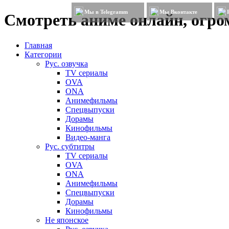
Мы в Telegramm
Мы Вконтакте
Смотреть аниме онлайн, огром
Главная
Категории
Рус. озвучка
TV сериалы
OVA
ONA
Анимефильмы
Спецвыпуски
Дорамы
Кинофильмы
Видео-манга
Рус. субтитры
TV сериалы
OVA
ONA
Анимефильмы
Спецвыпуски
Дорамы
Кинофильмы
Не японское