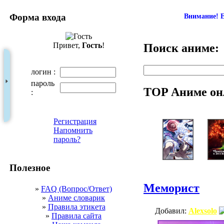
Форма входа
Внимание! Е
Привет,
Гость
!
Поиск аниме:
логин :
пароль
TOP Аниме он
:
Регистрация
Напомнить
пароль?
Полезное
Меморист
»
FAQ (Вопрос/Ответ)
»
Аниме словарик
»
Правила этикета
Добавил:
Alexsolo
»
Правила сайта