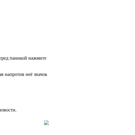
 перед паникой нажмите
в напротив неё значок
новости.