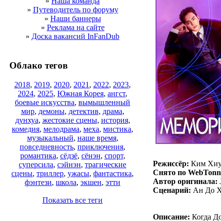
»
Наша команда
»
Путеводитель по форуму
»
Наши баннеры
»
Реклама на сайте
»
Доска вакансий InFanDub
Облако тегов
2018
,
2019
,
2020
,
2021
,
2022
,
2023
,
2024
,
2025
,
Южная Корея
,
ангст
,
боевые искусства
,
вымышленный
мир
,
демоны
,
детектив
,
драма
,
дунхуа
,
жестокие сцены
,
история
,
комедия
,
мелодрама
,
меха
,
мистика
,
музыкальный
,
наше время
,
повседневность
,
приключения
,
романтика
,
сёдзё
,
сёнэн
,
спорт
,
Режиссёр:
Ким Хиу,
суперсила
,
сэйнэн
,
трагические
Снято по WebTonn
сцены
,
триллер
,
ужасы
,
фантастика
,
Автор оригинала:
фэнтези
,
школа
,
экшен
,
этти
Сценарий:
Ан До Х
Показать все теги
Описание:
Когда До