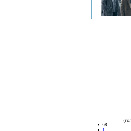
(гол
68
1