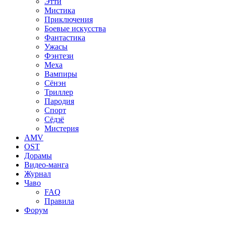
Этти
Мистика
Приключения
Боевые искусства
Фантастика
Ужасы
Фэнтези
Меха
Вампиры
Сёнэн
Триллер
Пародия
Спорт
Сёдзё
Мистерия
AMV
OST
Дорамы
Видео-манга
Журнал
Чаво
FAQ
Правила
Форум