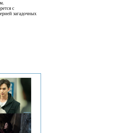
м.
рется с
серией загадочных