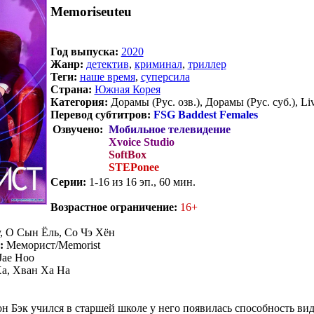
Memoriseuteu
Год выпуска:
2020
Жанр:
детектив
,
криминал
,
триллер
Теги:
наше время
,
суперсила
Страна:
Южная Корея
Категория:
Дорамы (Рус. озв.), Дорамы (Рус. суб.), Liv
Перевод субтитров:
FSG Baddest Females
Озвучено:
Мобильное телевидение
Xvoice Studio
SoftBox
STEPonee
Серии:
1-16 из 16 эп., 60 мин.
Возрастное ограничение:
16+
 О Сын Ёль, Со Чэ Хён
:
Меморист/Memorist
Jae Hoo
а, Хван Ха На
н Бэк учился в старшей школе у него появилась способность ви