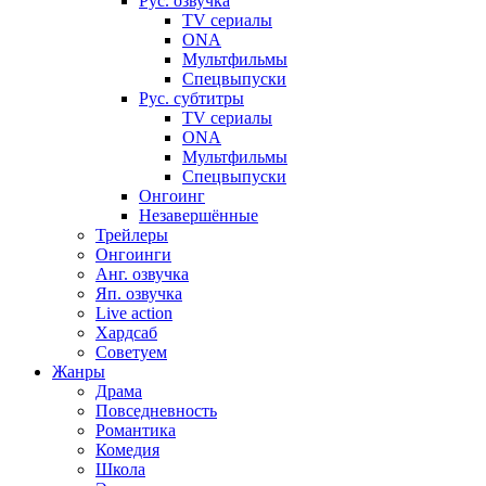
Рус. озвучка
TV сериалы
ONA
Мультфильмы
Спецвыпуски
Рус. субтитры
TV сериалы
ONA
Мультфильмы
Спецвыпуски
Онгоинг
Незавершённые
Трейлеры
Онгоинги
Анг. озвучка
Яп. озвучка
Live action
Хардсаб
Советуем
Жанры
Драма
Повседневность
Романтика
Комедия
Школа