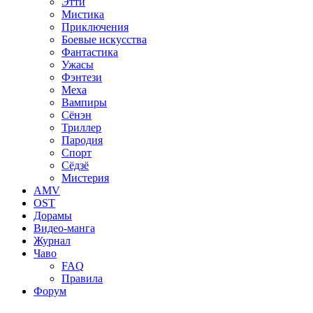
Этти
Мистика
Приключения
Боевые искусства
Фантастика
Ужасы
Фэнтези
Меха
Вампиры
Сёнэн
Триллер
Пародия
Спорт
Сёдзё
Мистерия
AMV
OST
Дорамы
Видео-манга
Журнал
Чаво
FAQ
Правила
Форум