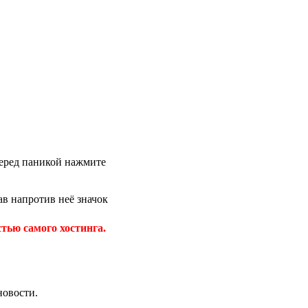
 перед паникой нажмите
в напротив неё значок
тью самого хостинга.
новости.