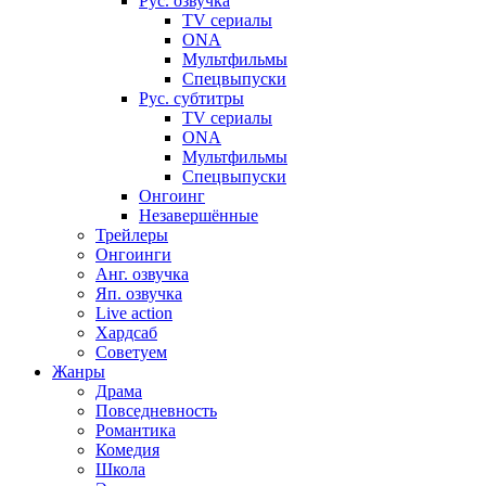
Рус. озвучка
TV сериалы
ONA
Мультфильмы
Спецвыпуски
Рус. субтитры
TV сериалы
ONA
Мультфильмы
Спецвыпуски
Онгоинг
Незавершённые
Трейлеры
Онгоинги
Анг. озвучка
Яп. озвучка
Live action
Хардсаб
Советуем
Жанры
Драма
Повседневность
Романтика
Комедия
Школа