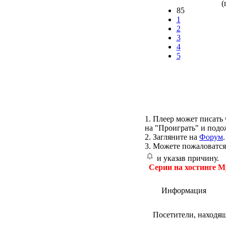
(
85
1
2
3
4
5
1. Плеер может писать 
на "Проиграть" и подо
2. Загляните на
Форум
.
3. Можете пожаловатся
и указав причину.
Серии на хостинге M
Информация
Посетители, находя