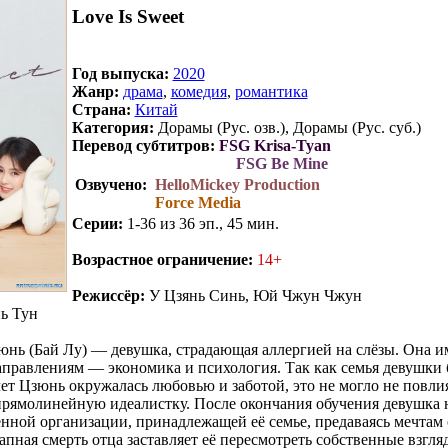
Love Is Sweet
Год выпуска:
2020
Жанр:
драма
,
комедия
,
романтика
Страна:
Китай
Категория:
Дорамы (Рус. озв.), Дорамы (Рус. суб.)
Перевод субтитров:
FSG Krisa-Tyan
FSG Be Mine
Озвучено:
HelloMickey Production
Force Media
Серии:
1-36 из 36 эп., 45 мин.
Возрастное ограничение:
14+
Режиссёр:
У Цзянь Синь, Юй Чжун Чжун
ь Тун
нь (Бай Лу) — девушка, страдающая аллергией на слёзы. Она и
аправлениям — экономика и психология. Так как семья девушки
ет Цзюнь окружалась любовью и заботой, это не могло не повлия
прямолинейную идеалистку. После окончания обучения девушка 
енной организации, принадлежащей её семье, предаваясь мечтам
пная смерть отца заставляет её пересмотреть собственные взгляд