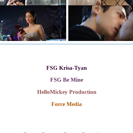
FSG Krisa-Tyan
FSG Be Mine
HelloMickey Production
Force Media