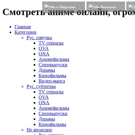
Мы в Telegramm
Мы Вконтакте
Смотреть аниме онлайн, огром
Главная
Категории
Рус. озвучка
TV сериалы
OVA
ONA
Анимефильмы
Спецвыпуски
Дорамы
Кинофильмы
Видео-манга
Рус. субтитры
TV сериалы
OVA
ONA
Анимефильмы
Спецвыпуски
Дорамы
Кинофильмы
Не японское