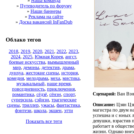
»
Наша команда
»
Путеводитель по форуму
»
Наши баннеры
»
Реклама на сайте
»
Доска вакансий InFanDub
Облако тегов
2018
,
2019
,
2020
,
2021
,
2022
,
2023
,
2024
,
2025
,
Южная Корея
,
ангст
,
боевые искусства
,
вымышленный
мир
,
демоны
,
детектив
,
драма
,
дунхуа
,
жестокие сцены
,
история
,
комедия
,
мелодрама
,
меха
,
мистика
,
музыкальный
,
наше время
,
повседневность
,
приключения
,
Сценарий:
Ван Вэн
романтика
,
сёдзё
,
сёнэн
,
спорт
,
суперсила
,
сэйнэн
,
трагические
Описание:
Цзян Цзю
сцены
,
триллер
,
ужасы
,
фантастика
,
магистра по двум н
фэнтези
,
школа
,
экшен
,
этти
успешна и с юных л
девушки, взрастив 
Показать все теги
работает в обществ
жизни. Однако внеза