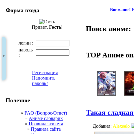
Форма входа
Внимание! Е
Привет,
Гость
!
Поиск аниме:
логин :
пароль
TOP Аниме он
:
Регистрация
Напомнить
пароль?
Полезное
Такая сладкая
»
FAQ (Вопрос/Ответ)
»
Аниме словарик
»
Правила этикета
Добавил:
Alexsolo
»
Правила сайта