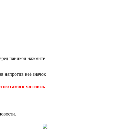
 перед паникой нажмите
в напротив неё значок
тью самого хостинга.
новости.