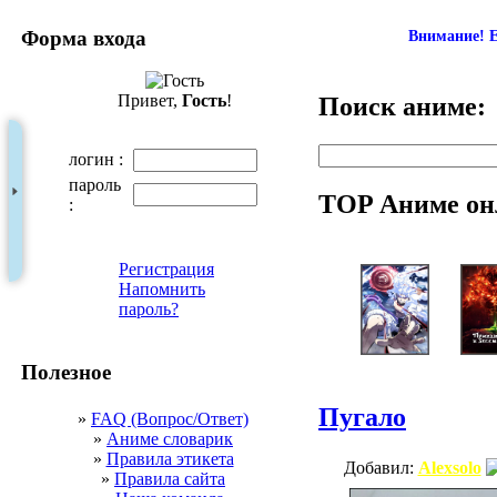
Форма входа
Внимание! Е
Привет,
Гость
!
Поиск аниме:
логин :
пароль
TOP Аниме он
:
Регистрация
Напомнить
пароль?
Полезное
Пугало
»
FAQ (Вопрос/Ответ)
»
Аниме словарик
»
Правила этикета
Добавил:
Alexsolo
»
Правила сайта