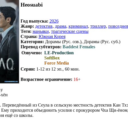
Heosuabi
Год выпуска:
2026
Жанр:
детектив
,
драма
,
криминал
,
триллер
,
повседне
Теги:
маньяки
,
трагические сцены
Страна:
Южная Корея
Категория:
Дорамы (Рус. озв.), Дорамы (Рус. суб.)
Перевод субтитров:
Baddest Females
Озвучено:
LE-Production
SoftBox
Force Media
Серии:
1-12 из 12 эп., 60 мин.
Возрастное ограничение:
16+
-у
-хён
. Переведённый из Сеула в сельскую местность детектив Кан Тх
 Ему приходится объединить усилия с прокурором Чха Щи-ёном,
ия ещё со школы.