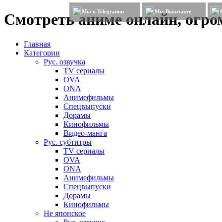
Мы в Telegramm
Мы Вконтакте
Смотреть аниме онлайн, огром
Главная
Категории
Рус. озвучка
TV сериалы
OVA
ONA
Анимефильмы
Спецвыпуски
Дорамы
Кинофильмы
Видео-манга
Рус. субтитры
TV сериалы
OVA
ONA
Анимефильмы
Спецвыпуски
Дорамы
Кинофильмы
Не японское