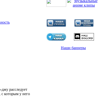
вность
Наши баннеры
э-джу расследует
 с которым у него