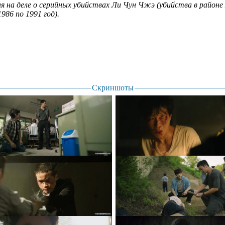
ая на деле о серийных убийствах Ли Чун Чжэ (убийства в районе
986 по 1991 год).
Скриншоты