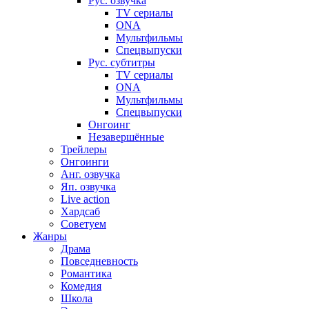
Рус. озвучка
TV сериалы
ONA
Мультфильмы
Спецвыпуски
Рус. субтитры
TV сериалы
ONA
Мультфильмы
Спецвыпуски
Онгоинг
Незавершённые
Трейлеры
Онгоинги
Анг. озвучка
Яп. озвучка
Live action
Хардсаб
Советуем
Жанры
Драма
Повседневность
Романтика
Комедия
Школа