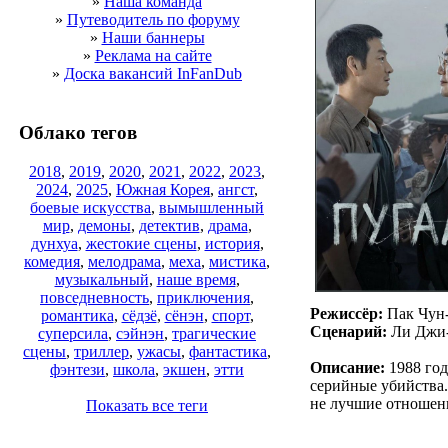
»
Наша команда
»
Путеводитель по форуму
»
Наши баннеры
»
Реклама на сайте
»
Доска вакансий InFanDub
Облако тегов
2018
,
2019
,
2020
,
2021
,
2022
,
2023
,
2024
,
2025
,
Южная Корея
,
ангст
,
боевые искусства
,
вымышленный
мир
,
демоны
,
детектив
,
драма
,
дунхуа
,
жестокие сцены
,
история
,
комедия
,
мелодрама
,
меха
,
мистика
,
музыкальный
,
наше время
,
повседневность
,
приключения
,
Режиссёр:
Пак Чун
романтика
,
сёдзё
,
сёнэн
,
спорт
,
Сценарий:
Ли Джи
суперсила
,
сэйнэн
,
трагические
сцены
,
триллер
,
ужасы
,
фантастика
,
Описание:
1988 год
фэнтези
,
школа
,
экшен
,
этти
серийные убийства.
не лучшие отношен
Показать все теги