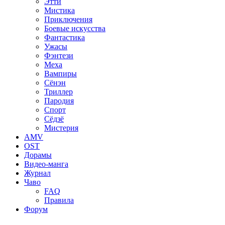
Этти
Мистика
Приключения
Боевые искусства
Фантастика
Ужасы
Фэнтези
Меха
Вампиры
Сёнэн
Триллер
Пародия
Спорт
Сёдзё
Мистерия
AMV
OST
Дорамы
Видео-манга
Журнал
Чаво
FAQ
Правила
Форум