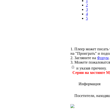
1
2
3
4
5
1. Плеер может писать 
на "Проиграть" и подо
2. Загляните на
Форум
.
3. Можете пожаловатся
и указав причину.
Серии на хостинге M
Информация
Посетители, находя