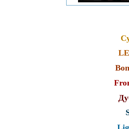
С
LE
Bon
Fro
Ду
Lig