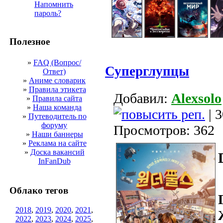
Напомнить
пароль?
Полезное
»
FAQ (Вопрос/
Суперглупцы
Ответ)
»
Аниме словарик
»
Правила этикета
Добавил:
Alexsolo
»
Правила сайта
»
Наша команда
| 
»
Путеводитель по
форуму
Просмотров: 362
»
Наши баннеры
»
Реклама на сайте
»
Доска вакансий
InFanDub
Облако тегов
2018
,
2019
,
2020
,
2021
,
2022
,
2023
,
2024
,
2025
,