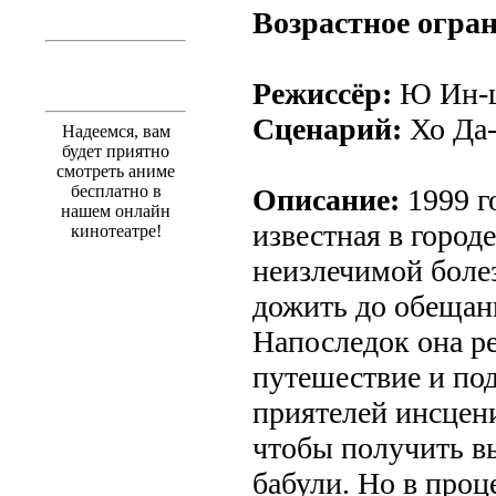
Возрастное огра
Режиссёр:
Ю Ин-
Сценарий:
Хо Да-
Надеемся, вам
будет приятно
смотреть аниме
бесплатно в
Описание:
1999 г
нашем онлайн
известная в городе
кинотеатре!
неизлечимой болез
дожить до обещанн
Напоследок она р
путешествие и под
приятелей инсцен
чтобы получить в
бабули. Но в проц