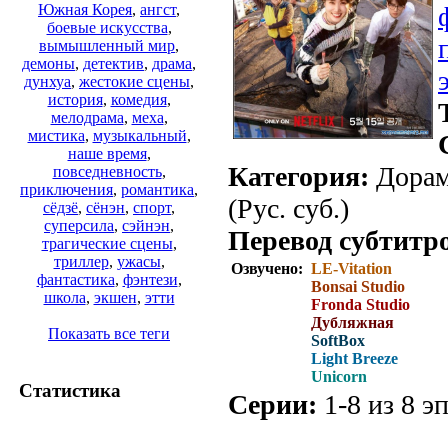
Южная Корея
,
ангст
,
боевые искусства
,
вымышленный мир
,
демоны
,
детектив
,
драма
,
дунхуа
,
жестокие сцены
,
история
,
комедия
,
мелодрама
,
меха
,
мистика
,
музыкальный
,
наше время
,
Категория:
Дорамы
повседневность
,
приключения
,
романтика
,
(Рус. суб.)
сёдзё
,
сёнэн
,
спорт
,
суперсила
,
сэйнэн
,
Перевод субтитр
трагические сцены
,
триллер
,
ужасы
,
Озвучено:
LE-Vitation
фантастика
,
фэнтези
,
Bonsai Studio
школа
,
экшен
,
этти
Fronda Studio
Дубляжная
Показать все теги
SoftBox
Light Breeze
Unicorn
Статистика
Серии:
1-8 из 8 эп