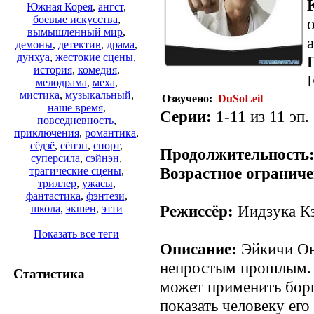
Южная Корея
,
ангст
,
боевые искусства
,
о
вымышленный мир
,
a
демоны
,
детектив
,
драма
,
дунхуа
,
жестокие сцены
,
история
,
комедия
,
мелодрама
,
меха
,
мистика
,
музыкальный
,
Озвучено:
DuSoLeil
наше время
,
Серии:
1-11 из 11 эп.
повседневность
,
приключения
,
романтика
,
сёдзё
,
сёнэн
,
спорт
,
Продолжительность
суперсила
,
сэйнэн
,
Возрастное ограниче
трагические сцены
,
триллер
,
ужасы
,
фантастика
,
фэнтези
,
Режиссёр:
Иидзука Кэ
школа
,
экшен
,
этти
Показать все теги
Описание:
Эйкичи Они
непростым прошлым. 
Статистика
может применить бор
показать человеку ег