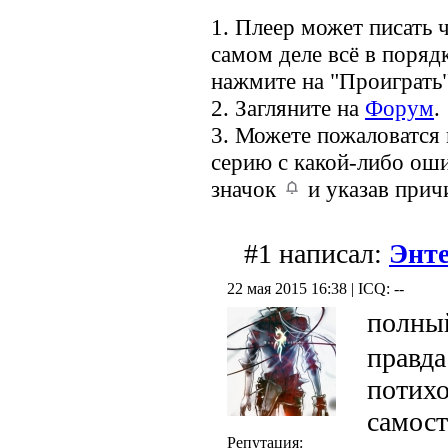
1. Плеер может писать ч
самом деле всё в порядк
нажмите на "Проиграть"
2. Загляните на
Форум
.
3. Можете пожаловатся
серию с какой-либо оши
значок
и указав прич
#1 написал:
Энт
22 мая 2015 16:38 | ICQ: --
полны
правда
потихо
самост
Репутация: