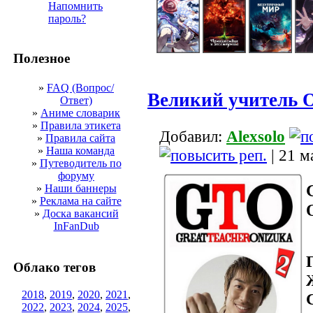
Напомнить
пароль?
Полезное
»
FAQ (Вопрос/
Великий учитель 
Ответ)
»
Аниме словарик
»
Правила этикета
Добавил:
Alexsolo
»
Правила сайта
»
Наша команда
| 21 м
»
Путеводитель по
форуму
»
Наши баннеры
»
Реклама на сайте
»
Доска вакансий
InFanDub
Облако тегов
2018
,
2019
,
2020
,
2021
,
2022
,
2023
,
2024
,
2025
,