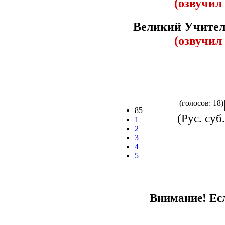
(озвучил
Великий Учител
(озвучил
(голосов: 18)
85
(Рус. суб.
1
2
3
4
5
Внимание! Есл