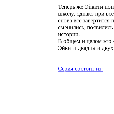
Теперь же Эйкити поп
школу, однако при вс
снова все завертится 
сменились, появились
истории.
В общем и целом это 
Эйкити двадцати двух 
Серия состоит из:
Был завален Вельзе
Муви ем