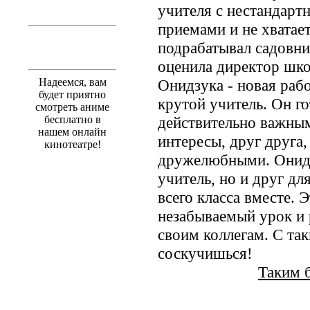
учителя с нестандарт
приемами и не хватае
подрабатывал садовни
оценила директор шко
Надеемся, вам
Онидзука - новая работ
будет приятно
крутой учитель. Он го
смотреть аниме
бесплатно в
действительно важны
нашем онлайн
интересы, друг друга
кинотеатре!
дружелюбными. Онидз
учитель, но и друг дл
всего класса вместе. 
незабываемый урок и 
своим коллегам. С та
соскучишься!
Таким б