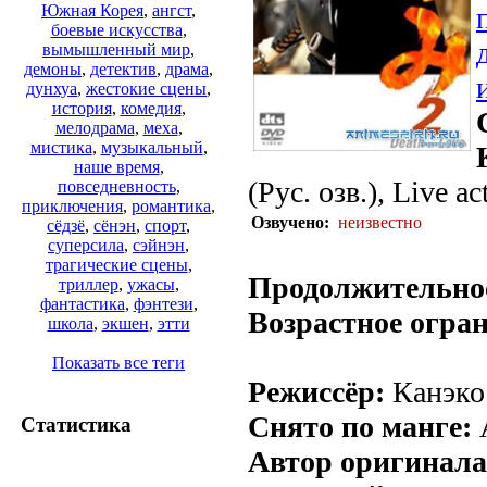
Южная Корея
,
ангст
,
боевые искусства
,
вымышленный мир
,
демоны
,
детектив
,
драма
,
дунхуа
,
жестокие сцены
,
история
,
комедия
,
мелодрама
,
меха
,
мистика
,
музыкальный
,
наше время
,
(Рус. озв.), Live ac
повседневность
,
приключения
,
романтика
,
Озвучено:
неизвестно
сёдзё
,
сёнэн
,
спорт
,
суперсила
,
сэйнэн
,
трагические сцены
,
Продолжительно
триллер
,
ужасы
,
фантастика
,
фэнтези
,
Возрастное огра
школа
,
экшен
,
этти
Показать все теги
Режиссёр:
Канэко
Снято по манге:
Статистика
Автор оригинала