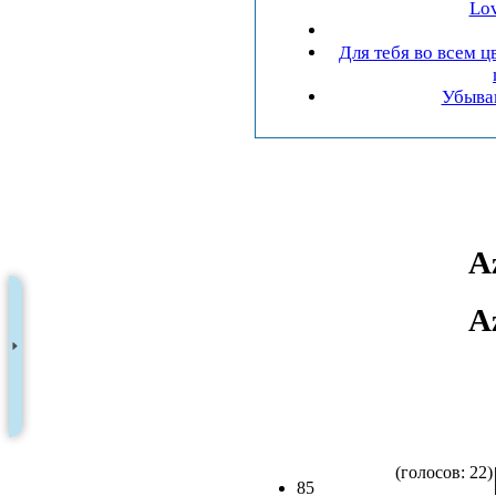
Lov
Для тебя во всем цвету 
Убываю
A
A
(голосов: 22)
85