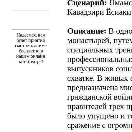
Сценарий:
Ямамот
Кавадзири Ёсиаки
Описание:
В одно
Надеемся, вам
монастырей, путем
будет приятно
смотреть аниме
специальных трени
бесплатно в
нашем онлайн
профессиональных
кинотеатре!
выпускников сошл
схватке. В живых 
предназначена ми
гражданской войн
правителей трех 
было упущено и т
сражение с огром