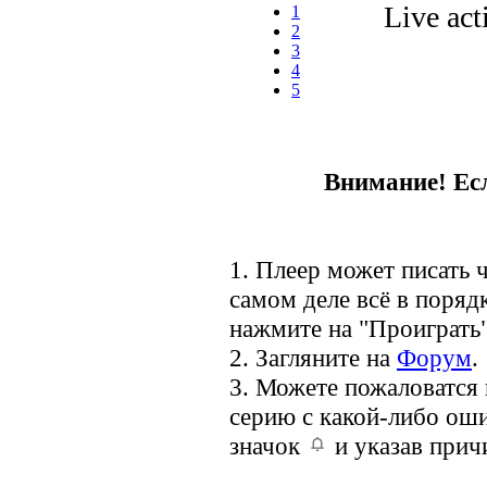
Live act
1
2
3
4
5
Внимание! Есл
1. Плеер может писать ч
самом деле всё в порядк
нажмите на "Проиграть"
2. Загляните на
Форум
.
3. Можете пожаловатся
серию с какой-либо оши
значок
и указав прич