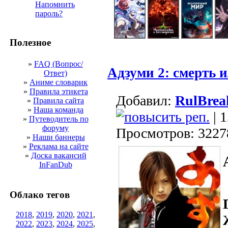
Напомнить
пароль?
Полезное
»
FAQ (Вопрос/
Адзуми 2: смерть 
Ответ)
»
Аниме словарик
»
Правила этикета
Добавил:
RulBrea
»
Правила сайта
»
Наша команда
| 
»
Путеводитель по
форуму
Просмотров: 3227
»
Наши баннеры
»
Реклама на сайте
»
Доска вакансий
InFanDub
Облако тегов
2018
,
2019
,
2020
,
2021
,
2022
,
2023
,
2024
,
2025
,