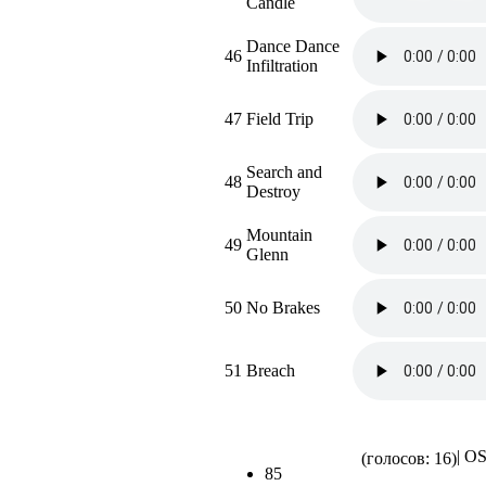
Candle
Dance Dance
46
Infiltration
47
Field Trip
Search and
48
Destroy
Mountain
49
Glenn
50
No Brakes
51
Breach
| O
(голосов: 16)
85