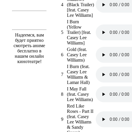
4
(Black Trailer)
[feat. Casey
Lee Williams]
I Burn
(Yellow
5
Trailer) [feat.
Надеемся, вам
Casey Lee
будет приятно
Williams]
смотреть аниме
Gold (feat.
бесплатно в
6
Casey Lee
нашем онлайн
Williams)
кинотеатре!
I Burn (feat.
Casey Lee
7
Williams &
Lamar Hall)
I May Fall
8
(feat. Casey
Lee Williams)
Red Like
Roses - Part II
(feat. Casey
9
Lee Williams
& Sandy