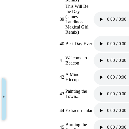
This Will Be
the Day
(James
39
Landino's
Magical Girl
Remix)
40
Best Day Ever
Welcome to
41
Beacon
A Minor
42
Hiccup
Painting the
43
Town....
44
Extracurricular
Burning the
45