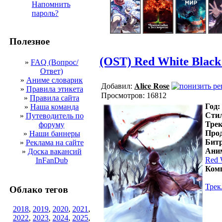
Напомнить
пароль?
Полезное
(OST) Red White Black
»
FAQ (Вопрос/
Ответ)
»
Аниме словарик
Alice Rose
Добавил:
»
Правила этикета
Просмотров: 16812
»
Правила сайта
Год:
»
Наша команда
Стил
»
Путеводитель по
Трек
форуму
Прод
»
Наши баннеры
Битр
»
Реклама на сайте
Ани
»
Доска вакансий
Red 
InFanDub
Комп
Трек
Облако тегов
2018
,
2019
,
2020
,
2021
,
2022
,
2023
,
2024
,
2025
,