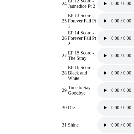
EP 12 Score -
24
Jaunedice Pt 2
EP 13 Score -
25
Forever Fall Pt
1
EP 14 Score -
26
Forever Fall Pt
2
EP 15 Score -
27
The Stray
EP 16 Score -
28
Black and
White
Time to Say
29
Goodbye
30
Die
31
Shine