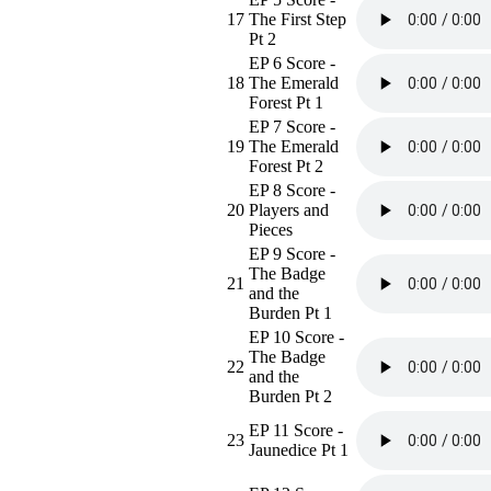
17
The First Step
Pt 2
EP 6 Score -
18
The Emerald
Forest Pt 1
EP 7 Score -
19
The Emerald
Forest Pt 2
EP 8 Score -
20
Players and
Pieces
EP 9 Score -
The Badge
21
and the
Burden Pt 1
EP 10 Score -
The Badge
22
and the
Burden Pt 2
EP 11 Score -
23
Jaunedice Pt 1