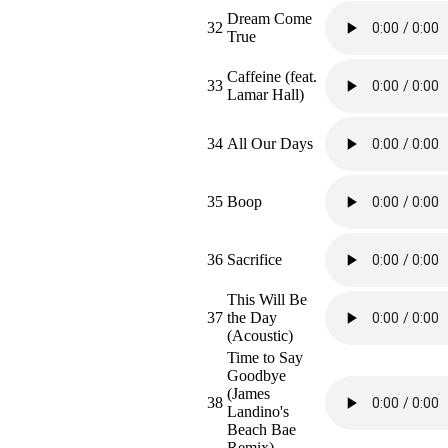
Dream Come
32
True
Caffeine (feat.
33
Lamar Hall)
34
All Our Days
35
Boop
36
Sacrifice
This Will Be
37
the Day
(Acoustic)
Time to Say
Goodbye
(James
38
Landino's
Beach Bae
Remix)