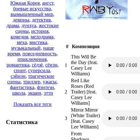
Южная Корея
,
ангст
,
боевые искусства
,
вымышленный мир
,
демоны
,
детектив
,
драма
,
дунхуа
,
жестокие
сцены
,
история
,
комедия
,
мелодрама
,
меха
,
мистика
,
#
Композиция
музыкальный
,
наше
время
,
повседневность
,
This Will Be
приключения
,
the Day (feat.
романтика
,
сёдзё
,
сёнэн
,
1
Casey Lee
спорт
,
суперсила
,
Williams)
сэйнэн
,
трагические
Red Like
сцены
,
триллер
,
ужасы
,
Roses (Red
фантастика
,
фэнтези
,
2
Trailer) [feat.
школа
,
экшен
,
этти
Casey Lee
Williams]
Показать все теги
Mirror Mirror
(White Trailer)
3
[feat. Casey
Статистика
Lee Williams]
From
Shadows