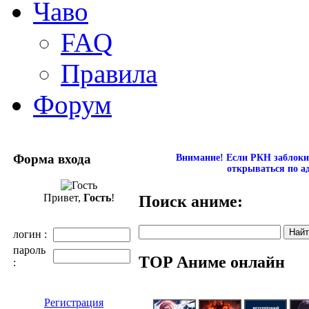
Чаво
FAQ
Правила
Форум
Форма входа
Внимание! Если РКН заблокир
открываться по а
Привет,
Гость
!
Поиск аниме:
логин :
пароль
TOP Аниме онлайн
:
Регистрация