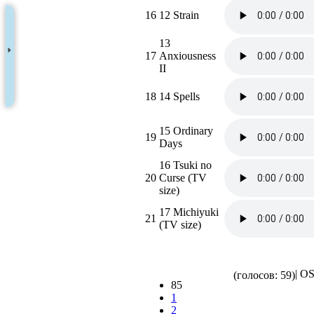
16
12 Strain
13
17
Anxiousness
II
18
14 Spells
15 Ordinary
19
Days
16 Tsuki no
20
Curse (TV
size)
17 Michiyuki
21
(TV size)
| O
(голосов: 59)
85
1
2