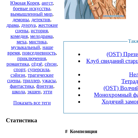
Южная Корея
,
ангст
,
боевые искусства
,
вымышленный мир
,
демоны
,
детектив
,
драма
,
дунхуа
,
жестокие
сцены
,
история
,
комедия
,
мелодрама
,
Такж
меха
,
мистика
,
музыкальный
,
наше
время
,
повседневность
,
(OST) Прези
приключения
,
Клуб свиданий старш
романтика
,
сёдзё
,
сёнэн
,
спорт
,
суперсила
,
Нел
сэйнэн
,
трагические
Тетрад
сцены
,
триллер
,
ужасы
,
фантастика
,
фэнтези
,
(OST) Волчий
школа
,
экшен
,
этти
Монохромный фак
Ходячий замок
Показать все теги
Статистика
#
Композиция