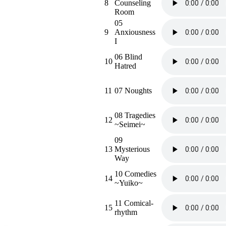
8
Counseling
Room
05
9
Anxiousness
I
06 Blind
10
Hatred
11
07 Noughts
08 Tragedies
12
~Seimei~
09
13
Mysterious
Way
10 Comedies
14
~Yuiko~
11 Comical-
15
rhythm