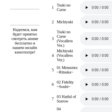
Tsuki no
1
Curse
2
Michiyuki
Надеемся, вам
Tsuki no
будет приятно
Curse
смотреть аниме
3
(Vocalless
бесплатно в
Ver.)
нашем онлайн
Michiyuki
кинотеатре!
4
(Vocalless
Ver.)
01 Memories
5
~Ritsuka~
02 Fidelity
6
~Soubi~
03 Hatful of
7
Sorrow
04