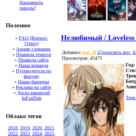
Напомнить
пароль?
Полезное
Нелюбимый / Loveless
»
FAQ (Вопрос/
Ответ)
»
Аниме словарик
кыс..Я
Добавил:
4
»
Правила этикета
Просмотров: 45475
»
Правила сайта
Год:
»
Наша команда
Стил
»
Путеводитель по
Трек
форуму
Битр
»
Наши баннеры
Ани
»
Реклама на сайте
»
Доска вакансий
Трек
InFanDub
Облако тегов
2018
,
2019
,
2020
,
2021
,
2022
,
2023
,
2024
,
2025
,