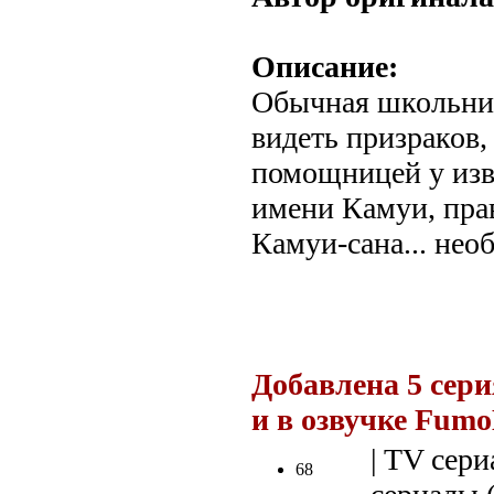
Описание:
Обычная школьни
видеть призраков,
помощницей у изв
имени Камуи, пра
Камуи-сана... нео
.
Добавлена 5 сер
и в озвучке Fum
| TV сери
68