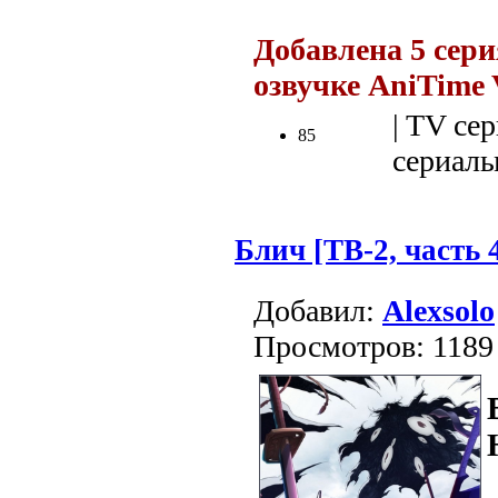
Добавлена 5 сери
озвучке AniTime 
| TV сер
85
сериалы 
Блич [ТВ-2, часть 
Добавил:
Alexsolo
Просмотров: 1189