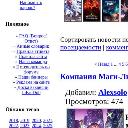
Напомнить
пароль?
Полезное
»
FAQ (Вопрос/
Сортировать новости п
Ответ)
посещаемости
|
коммен
»
Аниме словарик
»
Правила этикета
»
Правила сайта
»
Наша команда
< Назад
1
...
4
5
6
»
Путеводитель по
форуму
Компания Маги-Лю
»
Наши баннеры
»
Реклама на сайте
»
Доска вакансий
Добавил:
Alexsolo
InFanDub
Просмотров: 474
Облако тегов
2018
,
2019
,
2020
,
2021
,
2022
,
2023
,
2024
,
2025
,