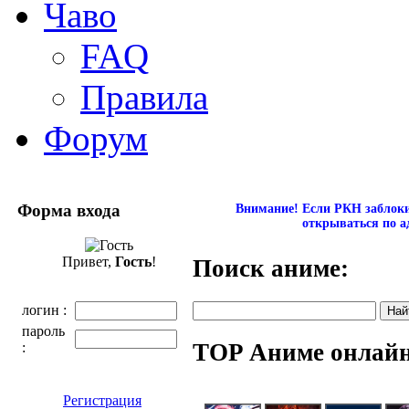
Чаво
FAQ
Правила
Форум
Форма входа
Внимание! Если РКН заблокир
открываться по а
Привет,
Гость
!
Поиск аниме:
логин :
пароль
TOP Аниме онлай
:
Регистрация