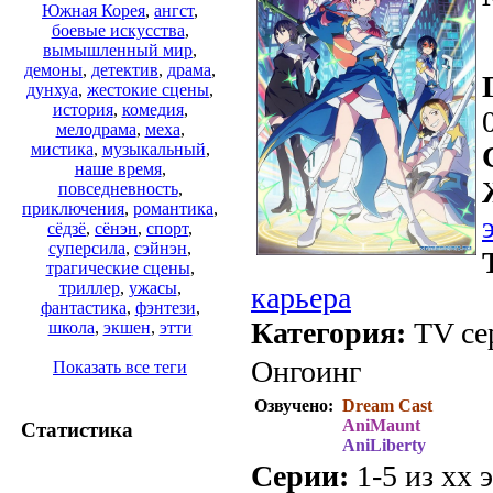
Южная Корея
,
ангст
,
боевые искусства
,
вымышленный мир
,
демоны
,
детектив
,
драма
,
дунхуа
,
жестокие сцены
,
история
,
комедия
,
мелодрама
,
меха
,
мистика
,
музыкальный
,
наше время
,
повседневность
,
приключения
,
романтика
,
сёдзё
,
сёнэн
,
спорт
,
суперсила
,
сэйнэн
,
трагические сцены
,
триллер
,
ужасы
,
карьера
фантастика
,
фэнтези
,
Категория:
TV сер
школа
,
экшен
,
этти
Онгоинг
Показать все теги
Озвучено:
Dream Cast
AniMaunt
Статистика
AniLiberty
Серии:
1-5 из хх э