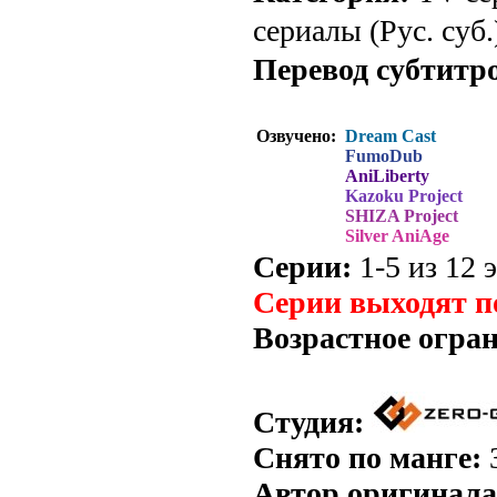
сериалы (Рус. суб.
Перевод субтитр
Озвучено:
Dream Cast
FumoDub
AniLiberty
Kazoku Project
SHIZA Project
Silver AniAge
Серии:
1-5 из 12 э
Серии выходят п
Возрастное огра
Студия:
Снято по манге:
Автор оригинала