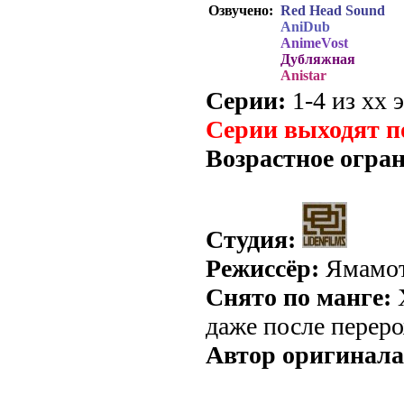
Озвучено:
Red Head Sound
AniDub
AnimeVost
Дубляжная
Anistar
Серии:
1-4 из хх э
Серии выходят п
Возрастное огра
Студия:
Режиссёр:
Ямамот
Снято по манге:
Х
даже после перер
Автор оригинала