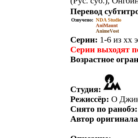
(Рус. суб.), Онгои
Перевод субтитр
Озвучено:
NDA Studio
AniMaunt
AnimeVost
Серии:
1-6 из хх э
Серии выходят п
Возрастное огра
Студия:
Режиссёр:
О Джин
Снято по ранобэ:
Автор оригинала