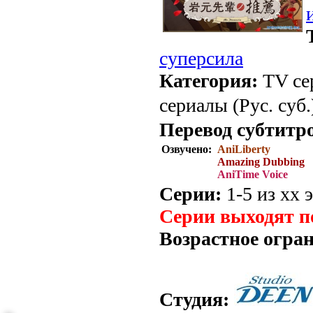
суперсила
Категория:
TV се
сериалы (Рус. суб.
Перевод субтитр
Озвучено:
AniLiberty
Amazing Dubbing
AniTime Voice
Серии:
1-5 из хх э
Серии выходят п
Возрастное огра
Студия: