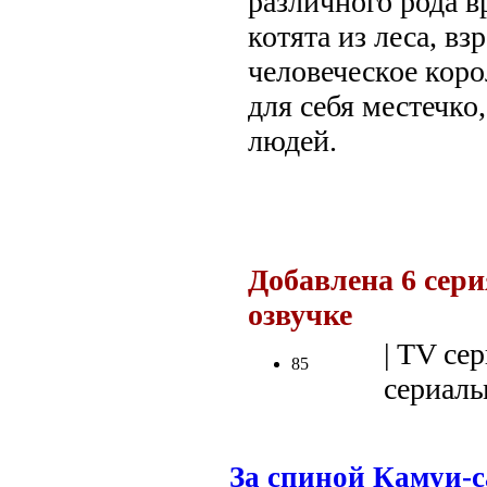
различного рода в
котята из леса, вз
человеческое коро
для себя местечко,
людей.
.
Добавлена 6 сери
озвучке
.
| TV сер
85
сериалы 
За спиной Камуи-