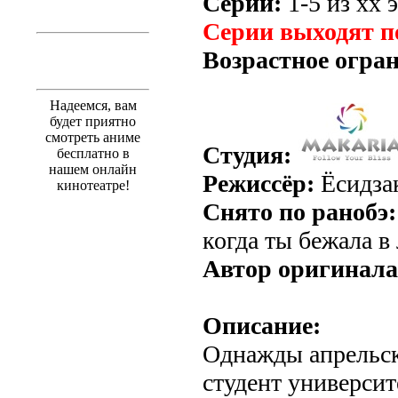
Серии:
1-5 из хх э
Серии выходят п
Возрастное огра
Надеемся, вам
будет приятно
смотреть аниме
Студия:
бесплатно в
нашем онлайн
Режиссёр:
Ёсидза
кинотеатре!
Снято по ранобэ:
когда ты бежала в
Автор оригинала
Описание:
Однажды апрельск
студент универси