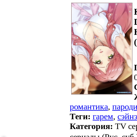
романтика
,
парод
Теги:
гарем
,
сэйн
Категория:
TV се
сериалы (Рус. суб.