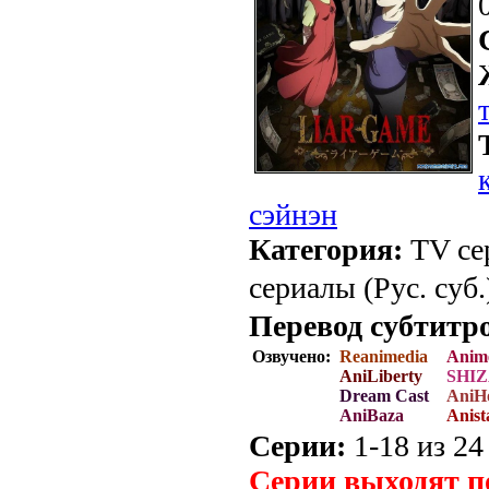
сэйнэн
Категория:
TV се
сериалы (Рус. суб.
Перевод субтитр
Озвучено:
Reanimedia
Anim
AniLiberty
SHIZ
Dream Cast
AniHo
AniBaza
Anist
Серии:
1-18 из 24 
Серии выходят п