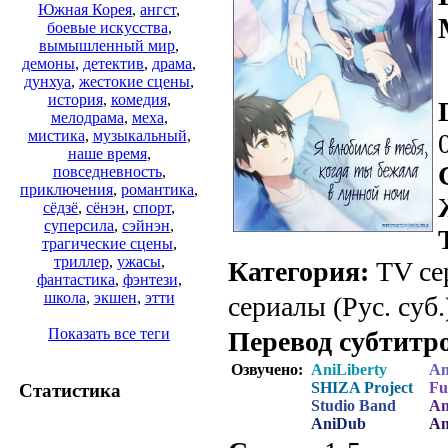
Южная Корея
,
ангст
,
боевые искусства
,
вымышленный мир
,
демоны
,
детектив
,
драма
,
дунхуа
,
жестокие сцены
,
история
,
комедия
,
мелодрама
,
меха
,
мистика
,
музыкальный
,
наше время
,
повседневность
,
приключения
,
романтика
,
сёдзё
,
сёнэн
,
спорт
,
суперсила
,
сэйнэн
,
трагические сцены
,
триллер
,
ужасы
,
Категория:
TV се
фантастика
,
фэнтези
,
школа
,
экшен
,
этти
сериалы (Рус. суб.
Показать все теги
Перевод субтитр
Озвучено:
AniLiberty
An
SHIZA Project
F
Статистика
Studio Band
An
AniDub
An