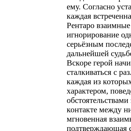
ему. Согласно уст
каждая встреченн
Рентаро взаимные 
игнорирование од
серьёзным послед
дальнейшей судьб
Вскоре герой начи
сталкиваться с р
каждая из которы
характером, пове
обстоятельствами 
контакте между н
мгновенная взаим
подтверждающая с