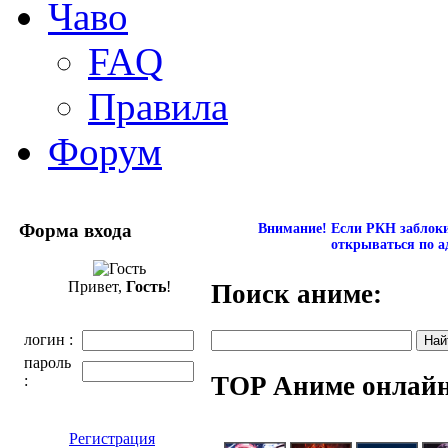
Чаво
FAQ
Правила
Форум
Форма входа
Внимание! Если РКН заблокир
открываться по а
Привет,
Гость
!
Поиск аниме:
логин :
пароль
TOP Аниме онлай
:
Регистрация