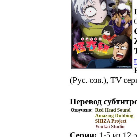
(Рус. озв.), TV се
Перевод субтитр
Озвучено:
Red Head Sound
Amazing Dubbing
SHIZA Project
Youkai Studio
Серии:
1-5 из 12 э