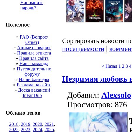
Напомнить
пароль?
Полезное
»
FAQ (Вопрос/
Сортировать новости п
Ответ)
посещаемости
|
коммен
»
Аниме словарик
»
Правила этикета
»
Правила сайта
»
Наша команда
< Назад
1
2
3
4
»
Путеводитель по
форуму
Незримая любовь 
»
Наши баннеры
»
Реклама на сайте
»
Доска вакансий
Добавил:
Alexsolo
InFanDub
Просмотров: 876
Облако тегов
2018
,
2019
,
2020
,
2021
,
2022
,
2023
,
2024
,
2025
,