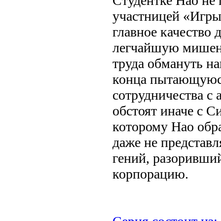
Студентке Нао не 
участницей «Игры 
главное качество д
легчайшую мишень
труда обмануть н
конца пытающуюся
сотрудничества с
обстоят иначе с С
которому Нао обр
даже не представл
гений, разоривш
корпорацию.