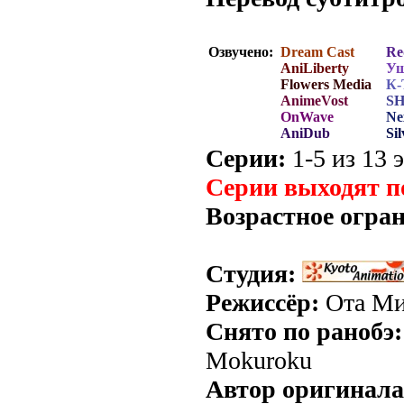
Озвучено:
Dream Cast
Re
AniLiberty
Уш
Flowers Media
К-
AnimeVost
SH
OnWave
Ne
AniDub
Si
Серии:
1-5 из 13 э
Серии выходят п
Возрастное огра
Студия:
Режиссёр:
Ота Ми
Снято по ранобэ:
Mokuroku
Автор оригинала