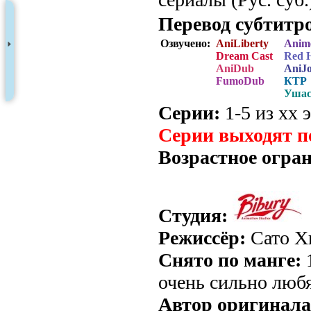
Перевод субтитр
Озвучено:
AniLiberty
Anim
Dream Cast
Red 
AniDub
AniJ
FumoDub
КТР
Ушас
Серии:
1-5 из хх э
Серии выходят п
Возрастное огра
Студия:
Режиссёр:
Сато Х
Снято по манге:
1
очень сильно любя
Автор оригинала