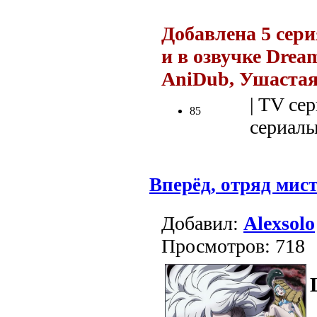
Добавлена 5 сер
и в озвучке Dream
AniDub, Ушастая
| TV сер
85
сериалы 
Вперёд, отряд мис
Добавил:
Alexsolo
Просмотров: 718