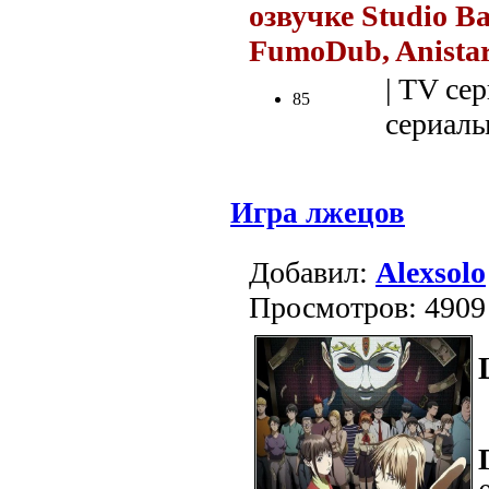
озвучке Studio B
FumoDub, Anista
| TV сер
85
сериалы 
Игра лжецов
Добавил:
Alexsolo
Просмотров: 4909