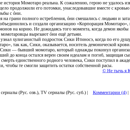
ле история Момотаро реальна. К сожалению, герою не удалось из
 дело продолжили его потомки, унаследовавшие вместе с кровью
рьбы с óни.
ся на грани полного истребления, óни смешались с людьми и зата
объединились и создали организацию «Корпорация Момотаро»,
монов на корню. Не дожидаясь того момента, когда демон якобы 
, момотаровцы вырезают óни ещё детьми.
е узнал хулиганистый подросток Сики Итиносэ, когда по его душ
ро», так как, Сики, оказывается, носитель демонической крови
 Сики — бывший момотаро, который однажды покинул организа
ший до конца остался верен своим идеалам и погиб, защищая сы
 смерть единственного родного человека, Сики поступил в акад
, чтобы те смогли защитить остатки собственной расы.
© Не тычь я К
 сериалы (Рус. озв.), TV сериалы (Рус. суб.) |
Комментарии (4)
|