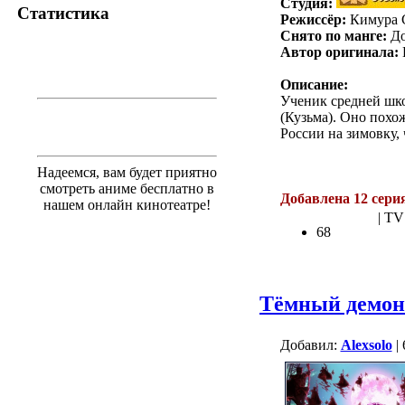
Студия:
Статистика
Режиссёр:
Кимура 
Снято по манге:
До
Автор оригинала:
Описание:
Ученик средней шко
(Кузьма). Оно похо
России на зимовку,
.
Надеемся, вам будет приятно
смотреть аниме бесплатно в
Добавлена 12 сери
нашем онлайн кинотеатре!
| TV
68
Тёмный демон
Добавил:
Alexsolo
| 