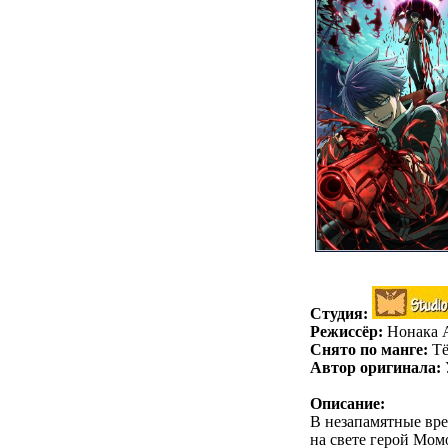
Студия:
Режиссёр:
Нонака 
Снято по манге:
Тё
Автор оригинала:
Описание:
В незапамятные вре
на свете герой Момо