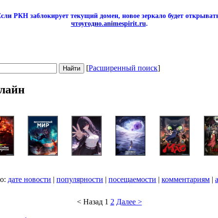
сли РКН заблокирует текущий домен, новое зеркало будет открывать
чтоугодно.animespirit.ru
.
[
Расширенный поиск
]
лайн
по:
дате новости
|
популярности
|
посещаемости
|
комментариям
|
< Назад
1
2
Далее >