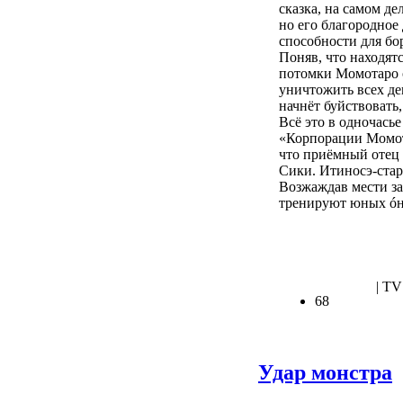
сказка, на самом де
но его благородное
способности для бо
Поняв, что находят
потомки Момотаро 
уничтожить всех де
начнёт буйствовать
Всё это в одночась
«Корпорации Момота
что приёмный отец
Сики. Итиносэ-стар
Возжаждав мести за
тренируют юных óни
.
| TV
68
Удар монстра