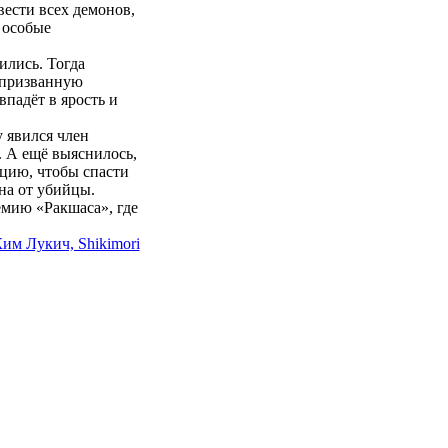
вести всех демонов,
 особые
ились. Тогда
 призванную
впадёт в ярость и
у явился член
. А ещё выяснилось,
цию, чтобы спасти
на от убийцы.
емию «Ракшаса», где
им Лукич, Shikimori