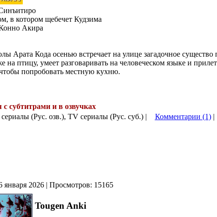
Синъитиро
м, в котором щебечет Кудзима
Конно Акира
лы Арата Кода осенью встречает на улице загадочное существо
же на птицу, умеет разговаривать на человеческом языке и приле
 чтобы попробовать местную кухню.
я с субтитрами и в озвучках
.
 сериалы (Рус. озв.), TV сериалы (Рус. суб.) |
Комментарии (1)
|
6 января 2026 | Просмотров: 15165
Tougen Anki