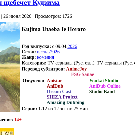
м щебечет Кудзима
| 26 июня 2026 | Просмотров: 1726
Kujima Utaeba Ie Hororo
Год выпуска:
c 09.04.
2026
Сезон:
весна-2026
Жанр:
комедия
Категория:
TV сериалы (Рус. озв.), TV сериалы (Рус. 
Перевод субтитров:
AnimeJoy
FSG Sanae
Озвучено:
Anistar
Youkai Studio
AniDub
AniDub Online
Dream Cast
Studio Band
SHIZA Project
Amazing Dubbing
Серии:
1-12 из 12 эп. по 25 мин.
.
чение:
14+