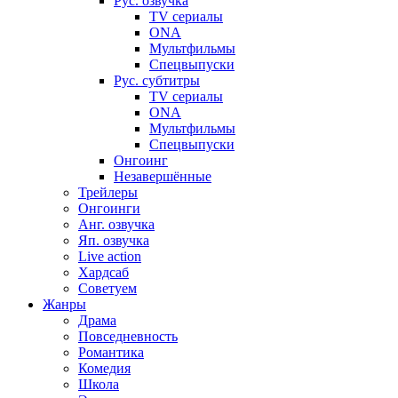
Рус. озвучка
TV сериалы
ONA
Мультфильмы
Спецвыпуски
Рус. субтитры
TV сериалы
ONA
Мультфильмы
Спецвыпуски
Онгоинг
Незавершённые
Трейлеры
Онгоинги
Анг. озвучка
Яп. озвучка
Live action
Хардсаб
Советуем
Жанры
Драма
Повседневность
Романтика
Комедия
Школа