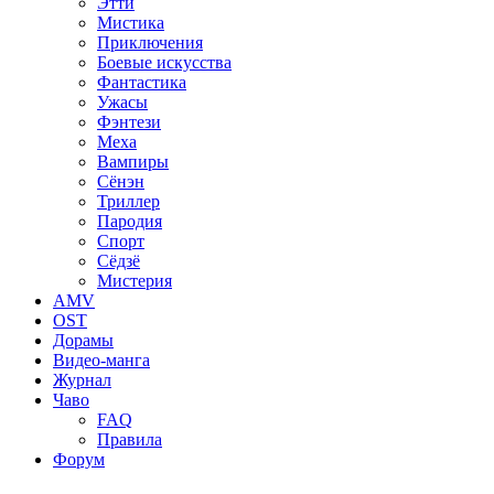
Этти
Мистика
Приключения
Боевые искусства
Фантастика
Ужасы
Фэнтези
Меха
Вампиры
Сёнэн
Триллер
Пародия
Спорт
Сёдзё
Мистерия
AMV
OST
Дорамы
Видео-манга
Журнал
Чаво
FAQ
Правила
Форум