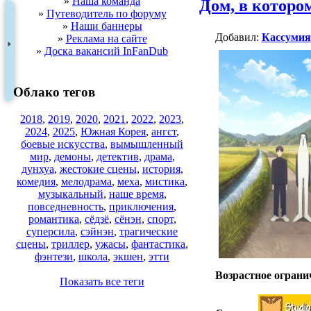
»
Наша команда
Дом, в которо
»
Путеводитель по форуму
»
Наши баннеры
Добавил:
Кассумия
»
Реклама на сайте
»
Доска вакансий InFanDub
Облако тегов
2018
,
2019
,
2020
,
2021
,
2022
,
2023
,
2024
,
2025
,
Южная Корея
,
ангст
,
боевые искусства
,
вымышленный
мир
,
демоны
,
детектив
,
драма
,
дунхуа
,
жестокие сцены
,
история
,
комедия
,
мелодрама
,
меха
,
мистика
,
музыкальный
,
наше время
,
повседневность
,
приключения
,
романтика
,
сёдзё
,
сёнэн
,
спорт
,
суперсила
,
сэйнэн
,
трагические
сцены
,
триллер
,
ужасы
,
фантастика
,
фэнтези
,
школа
,
экшен
,
этти
Возрастное ограни
Показать все теги