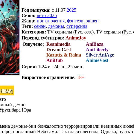
Год выпуска:
c 11.07.
2025
Сезон:
лето-2025
Жанр:
приключения
,
фэнтези
,
экшен
Теги:
сёнэн
,
демоны
,
суперсила
Категория:
TV сериалы (Рус. озв.), TV сериалы (Рус. 
Перевод субтитров:
AnimeJoy
Озвучено:
Reanimedia
AniBaza
Dream Cast
AniLiberty
Kazuttx & Raina
Silver AniAge
AniDub
AnimeVost
Серии:
1-24 из 24 эп., 25 мин.
.
Возрастное ограничение:
18+
Ато
мный демон
Урусибара Юра
мена демоны-óни безжалостно терроризировали невинных людей
таро, посланный Небесами. Так гласит легенда. Однако, пусть эт