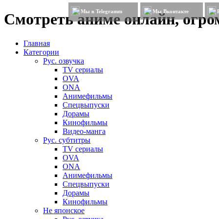
Мы в Telegramm
Мы Вконтакте
Смотреть аниме онлайн, огром
Главная
Категории
Рус. озвучка
TV сериалы
OVA
ONA
Анимефильмы
Спецвыпуски
Дорамы
Кинофильмы
Видео-манга
Рус. субтитры
TV сериалы
OVA
ONA
Анимефильмы
Спецвыпуски
Дорамы
Кинофильмы
Не японское