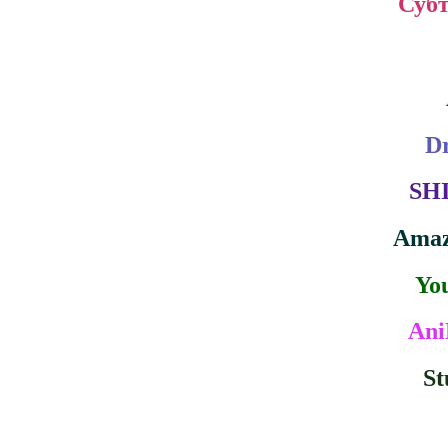
Суб
D
SHI
Amaz
You
Ani
St