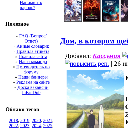
Напомнить
пароль?
Полезное
»
FAQ (Вопрос/
Дом, в котором ще
Ответ)
»
Аниме словарик
»
Правила этикета
Добавил:
Кассумия
»
Правила сайта
»
Наша команда
| 26 и
»
Путеводитель по
форуму
»
Наши баннеры
»
Реклама на сайте
»
Доска вакансий
InFanDub
Облако тегов
2018
,
2019
,
2020
,
2021
,
2022
,
2023
,
2024
,
2025
,