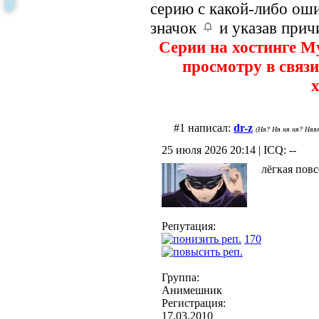
серию с какой-либо оши
значок
и указав прич
Серии на хостинге M
просмотру в связи
х
#1 написал:
dr-z
(Ня? Ня ня ня? Няяя
25 июля 2026 20:14 | ICQ: --
лёгкая пов
Репутация:
170
Группа:
Анимешник
Регистрация:
17.03.2010