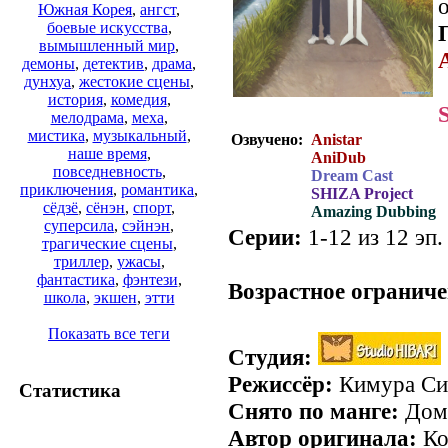
о
Южная Корея
,
ангст
,
боевые искусства
,
вымышленный мир
,
демоны
,
детектив
,
драма
,
дунхуа
,
жестокие сцены
,
история
,
комедия
,
мелодрама
,
меха
,
мистика
,
музыкальный
,
Озвучено:
Anistar
наше время
,
AniDub
повседневность
,
Dream Cast
приключения
,
романтика
,
SHIZA Project
сёдзё
,
сёнэн
,
спорт
,
Amazing Dubbing
суперсила
,
сэйнэн
,
Серии:
1-12 из 12 эп.
трагические сцены
,
.
триллер
,
ужасы
,
фантастика
,
фэнтези
,
Возрастное ограниче
школа
,
экшен
,
этти
Показать все теги
Студия:
Режиссёр:
Кимура Си
Статистика
Снято по манге:
Дом,
Автор оригинала:
Ко