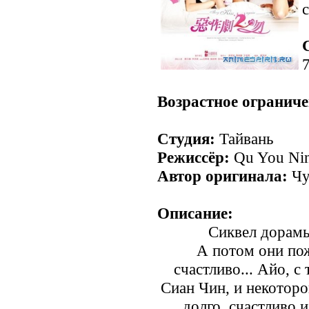
с
Возрастное ограниче
Студия:
Тайвань
Режиссёр:
Qu You Ni
Автор оригинала:
Чу
Описание:
Сиквел дорамы 
А потом они пож
счастливо... Айо, с
Сиан Чин, и некотор
долго, счастливо и 