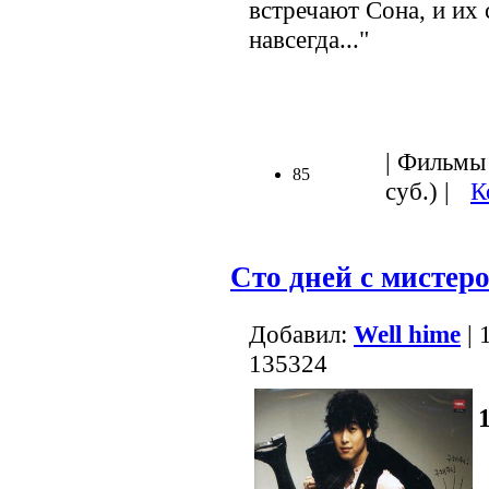
встречают Сона, и их
навсегда..."
| Фильмы 
85
суб.) |
К
Сто дней с мистер
Добавил:
Well hime
| 
135324