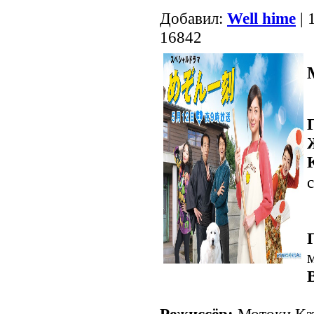
Добавил:
Well hime
| 
16842
с
Режиссёр:
Мотоки Ка