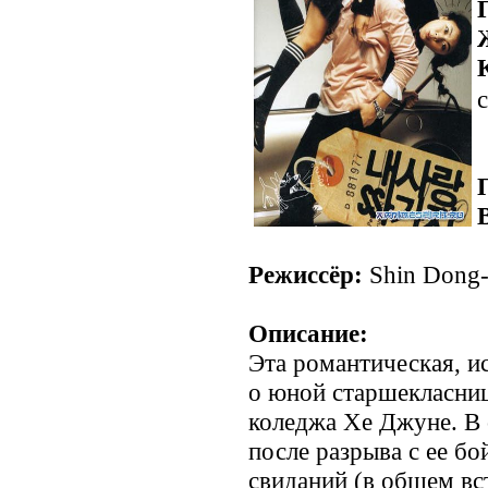
с
Режиссёр:
Shin Dong-
Описание:
Эта романтическая, и
о юной старшекласниц
коледжа Хе Джуне. В 
после разрыва с ее б
свиданий (в общем вст