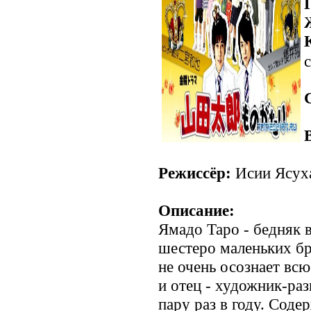
с
Режиссёр:
Исии Ясуха
Описание:
Ямадо Таро - бедняк 
шестеро маленьких бра
не очень осознает вс
и отец - художник-ра
пару раз в году. Сод