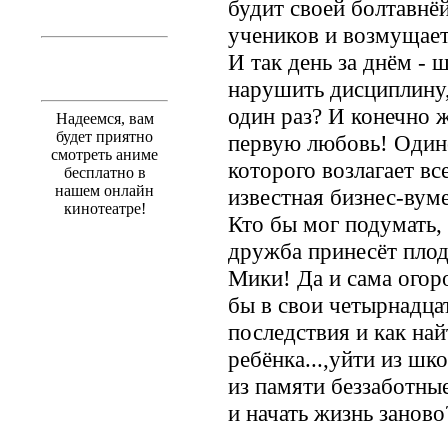
будит своей болтавнё
учеников и возмущает
И так день за днём - ш
нарушить дисциплину,
один раз? И конечно ж
Надеемся, вам
будет приятно
первую любовь! Одино
смотреть аниме
которого возлагает вс
бесплатно в
нашем онлайн
известная бизнес-вум
кинотеатре!
Кто бы мог подумать, 
дружба принесёт плод
Мики! Да и сама огор
бы в свои четырнадца
последствия и как на
ребёнка...,уйти из шк
из памяти беззаботные
и начать жизнь заново