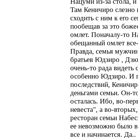
Нацуми из-за стола, 
Там Кеничиро слезно 
сходить с ним к его с
пообещав за это боже
омлет. Поначалу-то На
обещанный омлет все-
Правда, семья мужчин
братьев Юдзиро , Дзю
очень-то рада видеть 
особенно Юдзиро. И 
последствий, Кеничир
деньгами семьи. Он-то
осталась. Ибо, во-пе
невеста", а во-вторых
ресторан семьи Набес
ее невозможно было в
все и начинается. Да..