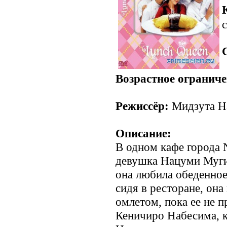
с
Возрастное ограниче
Режиссёр:
Мидзута Н
Описание:
В одном кафе города 
девушка Нацуми Мугит
она любила обеденное
сидя в ресторане, он
омлетом, пока ее не 
Кеничиро Набесима, 