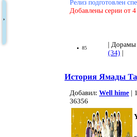
Релиз подготовлен с
Добавлены серии от 4
| Дорамы 
85
(34)
|
История Ямады Т
Добавил:
Well hime
| 
36356