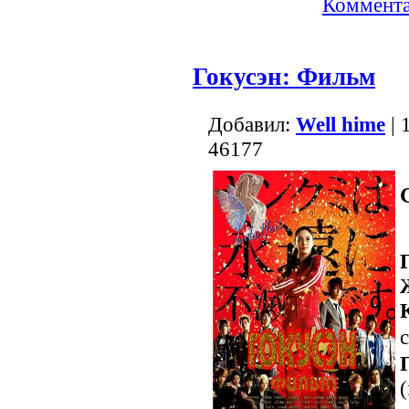
Коммента
Гокусэн: Фильм
Добавил:
Well hime
| 
46177
с
(