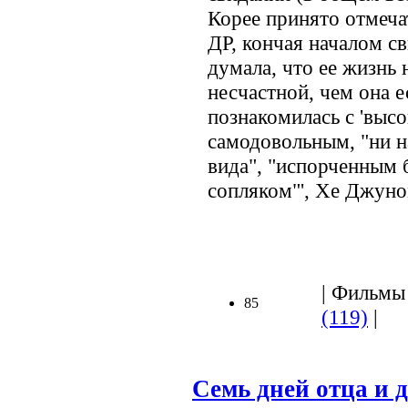
Корее принято отмечат
ДР, кончая началом с
думала, что ее жизнь 
несчастной, чем она е
познакомилась с 'выс
самодовольным, "ни н
вида", "испорченным
сопляком"', Хе Джуно
| Фильмы 
85
(119)
|
Семь дней отца и 