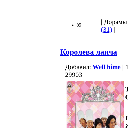
| Дорамы 
85
(31)
|
Королева ланча
Добавил:
Well hime
| 
29903