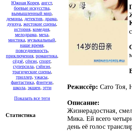
Южная Корея
,
ангст
,
боевые искусства
,
вымышленный мир
,
демоны
,
детектив
,
драма
,
дунхуа
,
жестокие сцены
,
история
,
комедия
,
с
мелодрама
,
меха
,
мистика
,
музыкальный
,
наше время
,
повседневность
,
приключения
,
романтика
,
сёдзё
,
сёнэн
,
спорт
,
суперсила
,
сэйнэн
,
трагические сцены
,
триллер
,
ужасы
,
фантастика
,
фэнтези
,
Режиссёр:
Сато Тоя,
школа
,
экшен
,
этти
Показать все теги
Описание:
Жизнерадостная, смел
Статистика
Мика. Ей всего четыр
день её голос трансл