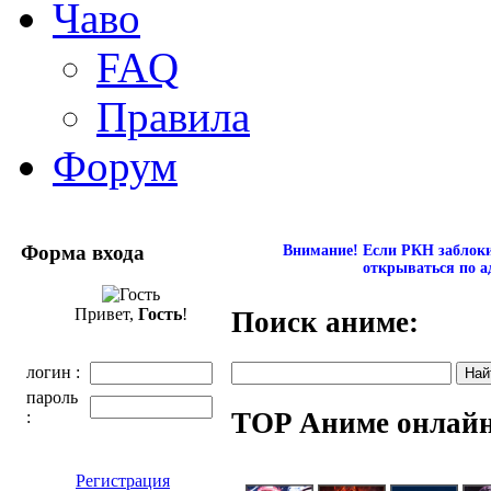
Чаво
FAQ
Правила
Форум
Форма входа
Внимание! Если РКН заблокир
открываться по а
Привет,
Гость
!
Поиск аниме:
логин :
пароль
TOP Аниме онлай
:
Регистрация