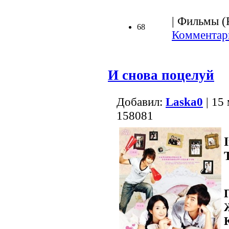
| Фильмы (Р
68
Комментари
И снова поцелуй
Добавил:
Lаska0
| 15
158081
I