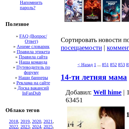
Напомнить
пароль?
Полезное
»
FAQ (Вопрос/
Сортировать новости п
Ответ)
посещаемости
|
коммен
»
Аниме словарик
»
Правила этикета
»
Правила сайта
»
Наша команда
< Назад
1
...
851
852
853
8
»
Путеводитель по
форуму
14-ти летняя мама
»
Наши баннеры
»
Реклама на сайте
»
Доска вакансий
Добавил:
Well hime
| 
InFanDub
63451
Облако тегов
2018
,
2019
,
2020
,
2021
,
2022
,
2023
,
2024
,
2025
,