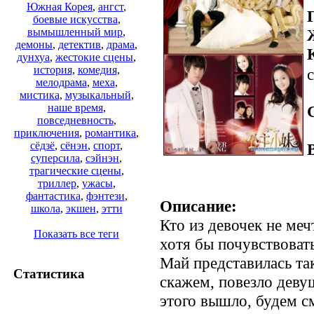
Южная Корея
,
ангст
,
боевые искусства
,
вымышленный мир
,
демоны
,
детектив
,
драма
,
дунхуа
,
жестокие сцены
,
история
,
комедия
,
с
мелодрама
,
меха
,
мистика
,
музыкальный
,
наше время
,
повседневность
,
приключения
,
романтика
,
сёдзё
,
сёнэн
,
спорт
,
суперсила
,
сэйнэн
,
трагические сцены
,
триллер
,
ужасы
,
фантастика
,
фэнтези
,
Описание:
школа
,
экшен
,
этти
Кто из девочек не меч
Показать все теги
хотя бы почувствовать
Май представилась та
Статистика
скажем, повезло девуш
этого вышло, будем с