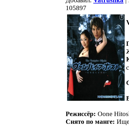
Добавил:
Vatrushka
|
105897
с
Режиссёр:
Oone Hitos
Снято по манге:
Ищей