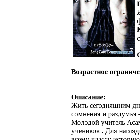
с
Возрастное ограниче
Описание:
Жить сегодняшним дне
сомнения и раздумья –
Молодой учитель Асам
учеников . Для нагля
всему классу историю