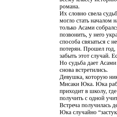
романа.
Их словно свела судь
могло стать началом 
только Асами собралс
позвонить, у него у
способа связаться с н
потерян. Прошел год,
забыть этот случай. 
Но судьба дает Асами
снова встретились.
Девушка, которую ник
Мисаки Юка. Юка рабо
приходит в школу, гд
получить с одной учит
Встреча получилась д
Юка случайно “застук