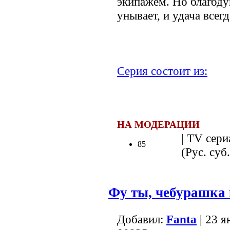
экипажем. Но благоду
унывает, и удача всегд
Серия состоит из:
НА МОДЕРАЦИИ
| TV сери
85
(Рус. суб.
Фу ты, чебурашка 
Добавил:
Fanta
| 23 я