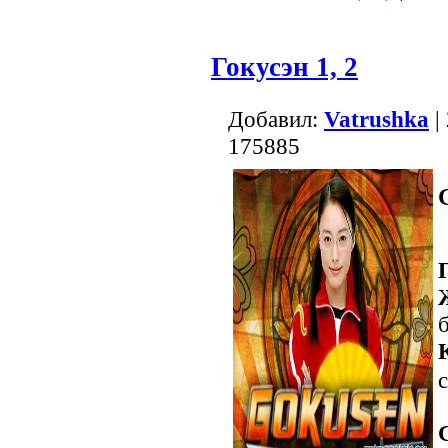
Гокусэн 1, 2
Добавил:
Vatrushka
|
175885
с