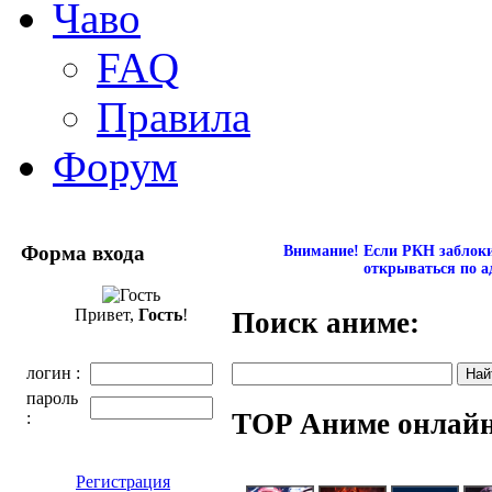
Чаво
FAQ
Правила
Форум
Форма входа
Внимание! Если РКН заблокир
открываться по а
Привет,
Гость
!
Поиск аниме:
логин :
пароль
TOP Аниме онлай
:
Регистрация