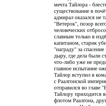
мечта Тайлора - блест
существование в почёт
адмирал оказался не 
"Ветерок", позор всего
человеческих отбросо
славным только в издё
капитаном, старик уби
"награду" за спасение
дыру, где дела были с
что-либо уже не пред
главное испытание ож
Тайлор вступил в ком
с Раалгонской импери
отправился во главе "
Тайлору приходится ве
флотом Раалгона, дру