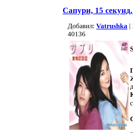
Сапури, 15 секунд
Добавил:
Vatrushka
|
40136
с