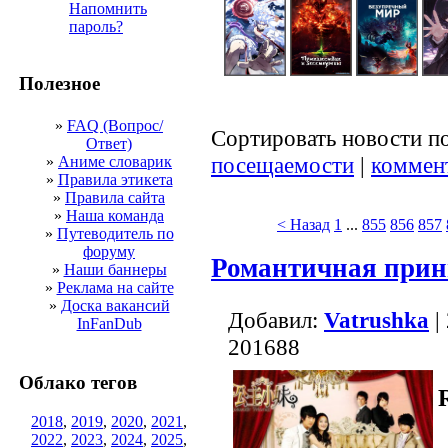
Напомнить
пароль?
Полезное
»
FAQ (Вопрос/
Сортировать новости п
Ответ)
посещаемости
|
коммен
»
Аниме словарик
»
Правила этикета
»
Правила сайта
»
Наша команда
< Назад
1
...
855
856
857
»
Путеводитель по
форуму
Романтичная прин
»
Наши баннеры
»
Реклама на сайте
»
Доска вакансий
Добавил:
Vatrushka
|
InFanDub
201688
Облако тегов
2018
,
2019
,
2020
,
2021
,
2022
,
2023
,
2024
,
2025
,