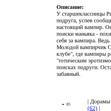
Описание:
У старшеклассницы Ри
подруга, успев сообщ
настоящий вампир. Он
поиски маньяка - пох
себя за вампира. Ведь
Молодой вампирчик Су
клубе", где вампиры 
"готическим эротизмо
поисках подруги. Ост
забавный.
| Дорамы 
85
(62)
|