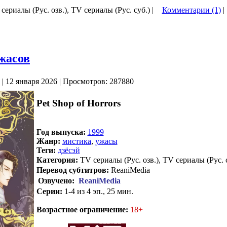
 сериалы (Рус. озв.), TV сериалы (Рус. суб.) |
Комментарии (1)
|
жасов
| 12 января 2026 | Просмотров: 287880
Pet Shop of Horrors
Год выпуска:
1999
Жанр:
мистика
,
ужасы
Теги:
дзёсэй
Категория:
TV сериалы (Рус. озв.), TV сериалы (Рус. 
Перевод субтитров:
ReaniMedia
Озвучено:
ReaniMedia
Серии:
1-4 из 4 эп., 25 мин.
.
Возрастное ограничение:
18+