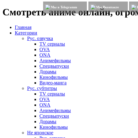
Мы в Telegramm
Мы Вконтакте
Смотреть аниме онлайн, огром
Главная
Категории
Рус. озвучка
TV сериалы
OVA
ONA
Анимефильмы
Спецвыпуски
Дорамы
Кинофильмы
Видео-манга
Рус. субтитры
TV сериалы
OVA
ONA
Анимефильмы
Спецвыпуски
Дорамы
Кинофильмы
Не японское