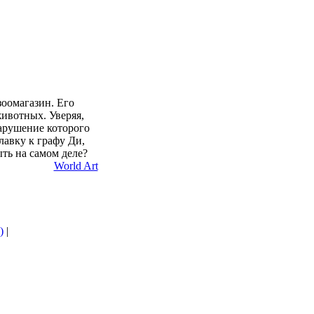
зоомагазин. Его
ивотных. Уверяя,
нарушение которого
лавку к графу Ди,
ть на самом деле?
World Art
)
|