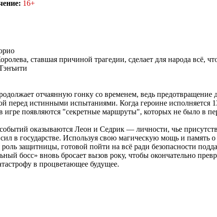
чение:
16+
орио
оролева, ставшая причиной трагедии, сделает для народа всё, что
Тэнъити
одолжает отчаянную гонку со временем, ведь предотвращение д
й перед истинными испытаниями. Когда героине исполняется 13
 в игре появляются "секретные маршруты", которых не было в п
событий оказываются Леон и Седрик — личности, чье присутст
 сил в государстве. Используя свою магическую мощь и память 
я роль защитницы, готовой пойти на всё ради безопасности под
ный босс» вновь бросает вызов року, чтобы окончательно превр
тастрофу в процветающее будущее.