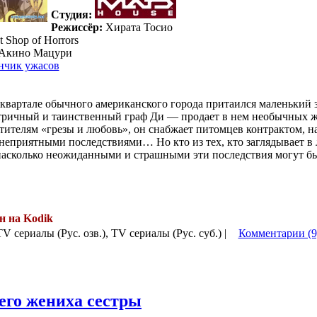
Студия:
Режиссёр:
Хирата Тосио
t Shop of Horrors
Акино Мацури
нчик ужасов
 квартале обычного американского города притаился маленький 
тричный и таинственный граф Ди — продает в нем необычных ж
етителям «грезы и любовь», он снабжает питомцев контрактом, 
неприятными последствиями… Но кто из тех, кто заглядывает в 
 насколько неожиданными и страшными эти последствия могут бы
н на Kodik
.
TV сериалы (Рус. озв.), TV сериалы (Рус. суб.) |
Комментарии (9
его жениха сестры