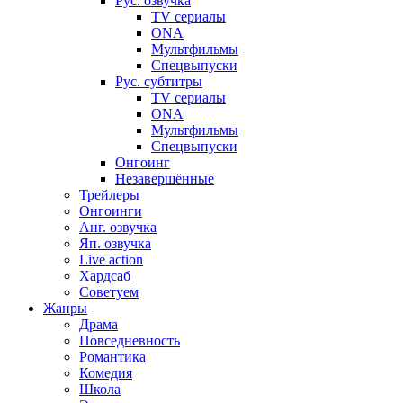
Рус. озвучка
TV сериалы
ONA
Мультфильмы
Спецвыпуски
Рус. субтитры
TV сериалы
ONA
Мультфильмы
Спецвыпуски
Онгоинг
Незавершённые
Трейлеры
Онгоинги
Анг. озвучка
Яп. озвучка
Live action
Хардсаб
Советуем
Жанры
Драма
Повседневность
Романтика
Комедия
Школа