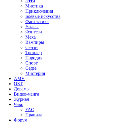
Этти
Мистика
Приключения
Боевые искусства
Фантастика
Ужасы
Фэнтези
Меха
Вампиры
Сёнэн
Триллер
Пародия
Спорт
Сёдзё
Мистерия
AMV
OST
Дорамы
Видео-манга
Журнал
Чаво
FAQ
Правила
Форум