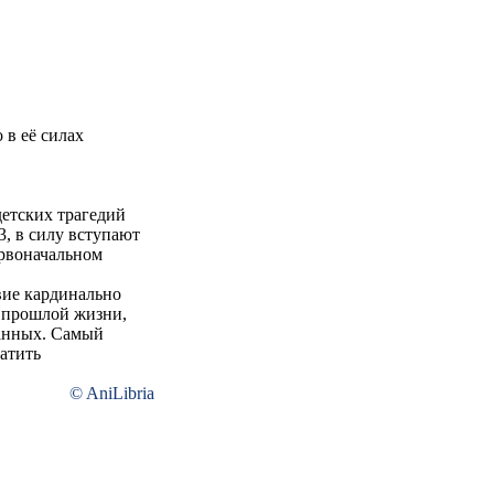
 в её силах
етских трагедий
, в силу вступают
ервоначальном
вие кардинально
о прошлой жизни,
данных. Самый
атить
© AniLibria