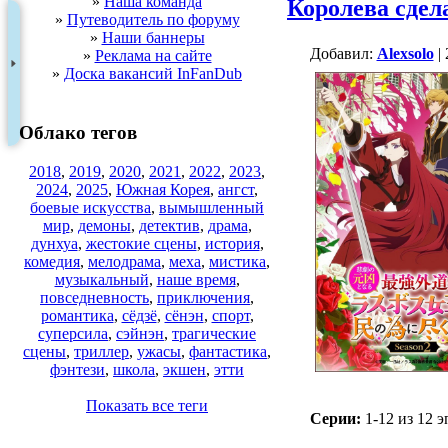
»
Наша команда
Королева сдела
»
Путеводитель по форуму
»
Наши баннеры
Добавил:
Alexsolo
| 
»
Реклама на сайте
»
Доска вакансий InFanDub
Облако тегов
2018
,
2019
,
2020
,
2021
,
2022
,
2023
,
2024
,
2025
,
Южная Корея
,
ангст
,
боевые искусства
,
вымышленный
мир
,
демоны
,
детектив
,
драма
,
дунхуа
,
жестокие сцены
,
история
,
комедия
,
мелодрама
,
меха
,
мистика
,
музыкальный
,
наше время
,
повседневность
,
приключения
,
романтика
,
сёдзё
,
сёнэн
,
спорт
,
суперсила
,
сэйнэн
,
трагические
сцены
,
триллер
,
ужасы
,
фантастика
,
фэнтези
,
школа
,
экшен
,
этти
Показать все теги
Серии:
1-12 из 12 э
.