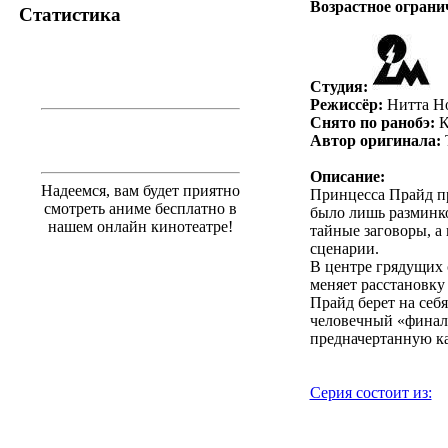
Возрастное ограни
Статистика
Студия:
Режиссёр:
Нитта Н
Снято по ранобэ:
К
Автор оригинала:
Описание:
Надеемся, вам будет приятно
Принцесса Прайд пр
смотреть аниме бесплатно в
было лишь разминко
нашем онлайн кинотеатре!
тайные заговоры, а
сценарии.
В центре грядущих 
меняет расстановку
Прайд берет на себ
человечный «финаль
предначертанную ка
Серия состоит из:
.