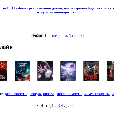
сли РКН заблокирует текущий домен, новое зеркало будет открывать
чтоугодно.animespirit.ru
.
[
Расширенный поиск
]
лайн
по:
дате новости
|
популярности
|
посещаемости
|
комментариям
|
< Назад
1
2
3
4
Далее >