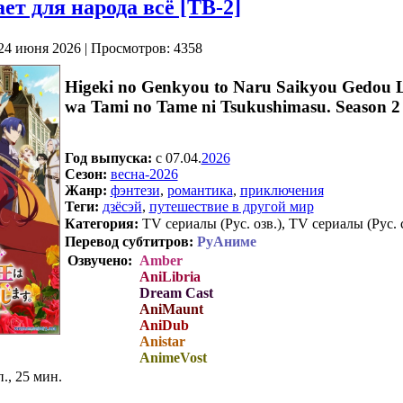
ет для народа всё [ТВ-2]
24 июня 2026 | Просмотров: 4358
Higeki no Genkyou to Naru Saikyou Gedou L
wa Tami no Tame ni Tsukushimasu. Season 2
Год выпуска:
c 07.04.
2026
Сезон:
весна-2026
Жанр:
фэнтези
,
романтика
,
приключения
Теги:
дзёсэй
,
путешествие в другой мир
Категория:
TV сериалы (Рус. озв.), TV сериалы (Рус. 
Перевод субтитров:
РуАниме
Озвучено:
Amber
AniLibria
Dream Cast
AniMaunt
AniDub
Anistar
AnimeVost
п., 25 мин.