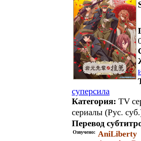
суперсила
Категория:
TV се
сериалы (Рус. суб.
Перевод субтитр
Озвучено:
AniLiberty