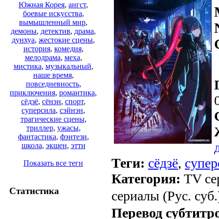
Южная Корея
,
ангст
,
боевые искусства
,
вымышленный мир
,
демоны
,
детектив
,
драма
,
дунхуа
,
жестокие сцены
,
история
,
комедия
,
мелодрама
,
меха
,
мистика
,
музыкальный
,
наше время
,
повседневность
,
приключения
,
романтика
,
сёдзё
,
сёнэн
,
спорт
,
суперсила
,
сэйнэн
,
трагические сцены
,
триллер
,
ужасы
,
фантастика
,
фэнтези
,
школа
,
экшен
,
этти
Теги:
сёдзё
,
супер
Показать все теги
Категория:
TV се
Статистика
сериалы (Рус. суб.
Перевод субтитр