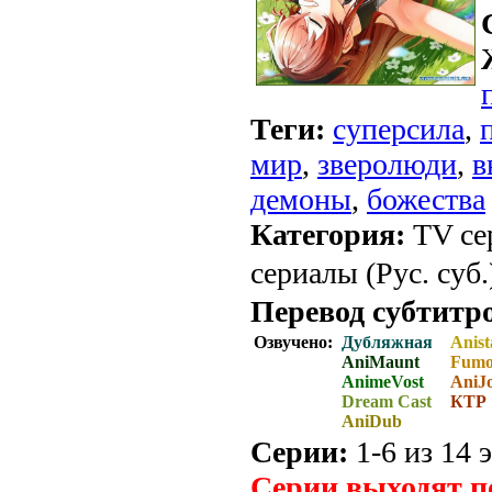
Теги:
суперсила
,
мир
,
зверолюди
,
в
демоны
,
божества
Категория:
TV се
сериалы (Рус. суб.
Перевод субтитр
Озвучено:
Дубляжная
Anist
AniMaunt
Fum
AnimeVost
AniJ
Dream Cast
КТР
AniDub
Серии:
1-6 из 14 э
Серии выходят п