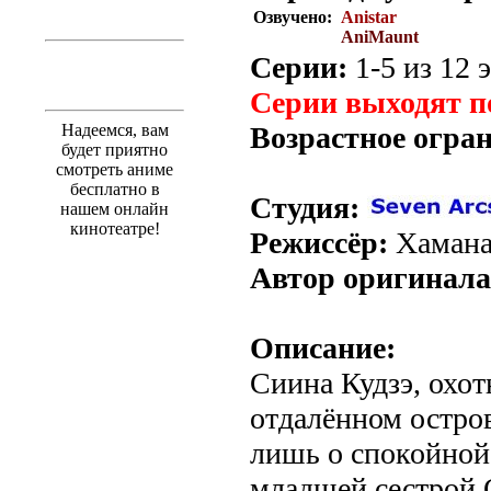
Озвучено:
Anistar
AniMaunt
Серии:
1-5 из 12 
Серии выходят п
Надеемся, вам
Возрастное огра
будет приятно
смотреть аниме
бесплатно в
Студия:
нашем онлайн
кинотеатре!
Режиссёр:
Хамана
Автор оригинала
Описание:
Сиина Кудзэ, охот
отдалённом остро
лишь о спокойной
младшей сестрой 