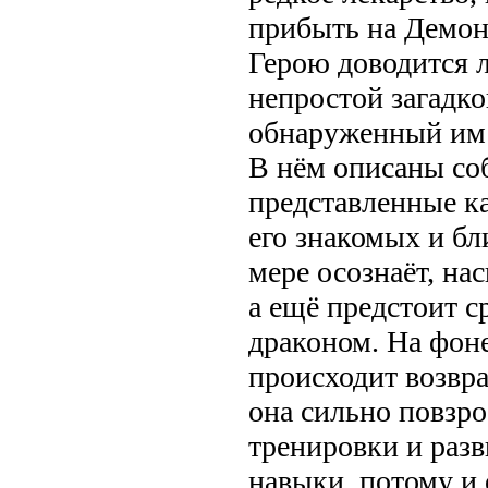
прибыть на Демон
Герою доводится л
непростой загадко
обнаруженный им 
В нём описаны со
представленные к
его знакомых и бл
мере осознаёт, на
а ещё предстоит с
драконом. На фон
происходит возвра
она сильно повзр
тренировки и разв
навыки, потому и 