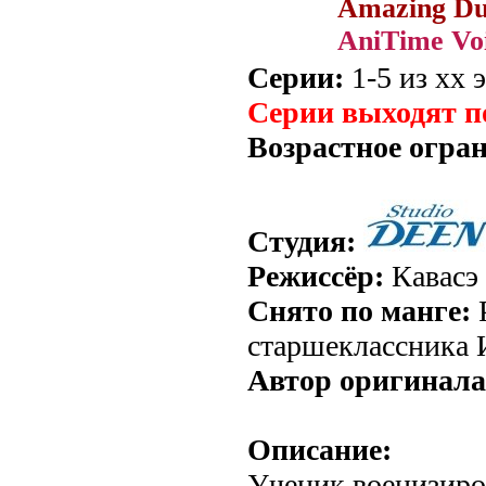
Amazing Du
AniTime Vo
Серии:
1-5 из хх э
Серии выходят п
Возрастное огра
Студия:
Режиссёр:
Кавасэ
Снято по манге:
старшеклассника 
Автор оригинала
Описание:
Ученик военизир