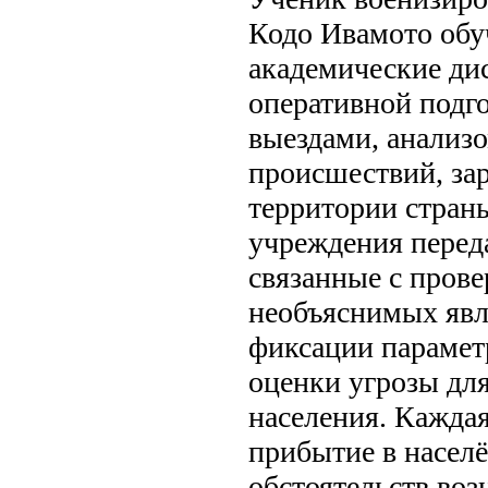
Кодо Ивамото обуч
академические ди
оперативной подг
выездами, анализ
происшествий, за
территории стран
учреждения переда
связанные с пров
необъяснимых яв
фиксации параметр
оценки угрозы дл
населения. Кажда
прибытие в насел
обстоятельств во