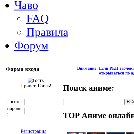
Чаво
FAQ
Правила
Форум
Форма входа
Внимание! Если РКН заблокир
открываться по а
Привет,
Гость
!
Поиск аниме:
логин :
пароль
TOP Аниме онлай
:
Регистрация