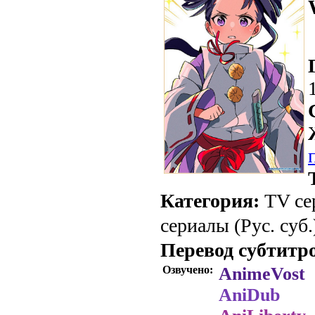
Категория:
TV се
сериалы (Рус. суб.
Перевод субтитр
Озвучено:
AnimeVost
AniDub