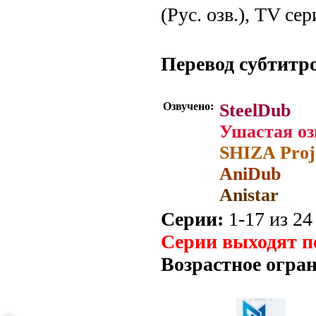
(Рус. озв.), TV се
Перевод субтитр
Озвучено:
SteelDub
Ушастая оз
SHIZA Proj
AniDub
Anistar
Серии:
1-17 из 24 
Серии выходят п
Возрастное огра