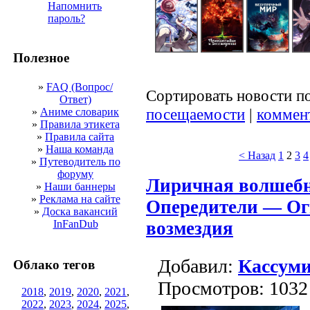
Напомнить
пароль?
Полезное
»
FAQ (Вопрос/
Сортировать новости п
Ответ)
посещаемости
|
коммен
»
Аниме словарик
»
Правила этикета
»
Правила сайта
»
Наша команда
< Назад
1
2
3
4
»
Путеводитель по
форуму
Лиричная волшебн
»
Наши баннеры
»
Реклама на сайте
Опередители — Ог
»
Доска вакансий
InFanDub
возмездия
Добавил:
Кассум
Облако тегов
Просмотров: 1032
2018
,
2019
,
2020
,
2021
,
2022
,
2023
,
2024
,
2025
,